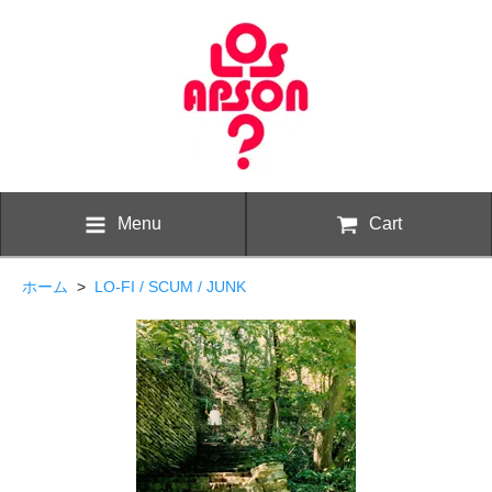
Menu
Cart
ホーム
>
LO-FI / SCUM / JUNK