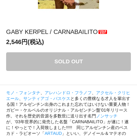
GABY KERPEL / CARNABAILITO
2,546円(税込)
SOLD OUT
モノ・フォンタナ
、
アレハンドロ・フラノフ
、
アクセル・クリヒ
エール
、
サンティアゴ・バスケス
と多くの豊穣なる才人を輩出す
る国！アルゼンチン出身のこれまた忘れてはいけない重要人物！
ガビー・ケルペルのオリジナル・アルゼンチン盤'01年リリース
作。それを歴史的音源を多数世に送り出す名門
ノンサッチ
が、'03年世界的に発売した名盤「CARNABAILITO」が遂に！遂
に！やっとで！入荷致しました!!!!! 同じアルゼンチン産のペス
カド・ラビオーソ「
ARTAUD
」といい、デノイール＆マテオの