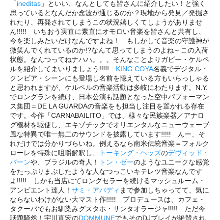
「
ineditas
」といい、なんとしても皆さんに紹介したい！と強く
思っているとなんだか念波が通じるのか？現地から発見／発掘さ
れたり、再発されてしまうこの状況嬉しくてしょうがありませ
ん!!!!! いちおう実直に素直にオモロい音楽を皆さんと共有し、
今を楽しみたいだけなんですよね！ もしかして音楽の守護神が
微笑んでくれているのか!?なんて思ってしまうのよね～この入荷
状態。なんつってねナハハ。。。そんなことよりガビー・ケルペ
ルを紹介してまいりましょう!!!!!
KING COYA
名義でデジタル・
クンビア・シーンにも登場し名前を憶えている方もいらっしゃる
と思われますが、ケルペルの音楽活動は多岐にわたります。N.Y.
でロングランを続け、日本公演も話題となった空中パフォーマン
ス集団＝DE LA GUARDAの音楽をも担当し注目を置かれる存在
です。今作「CARNABAILITO」では、様々な民族楽器／アナロ
グ機材を駆使し、エキゾチックでオリエンタルなニューウェーブ
風な特異で唯一無二のサウンドを披露しています!!!!! んー、そ
れだけでは分かりづらいね。例えるなら南米伝統音楽＝フォルク
ローレを特殊に咀嚼解釈し、
トーキング・ヘッズ
の
デヴィッド・
バーン
や、ブラジルの奇人！
トン・ゼー
のようなユニークな感覚
をたっぷりまぶしたような人なつっこいキテレツ音楽なんです
よ!!!!! しかも当店にてロングセラーを続けるマッシュルーム・
アンビエント達人！
サミ・アバディ
まで参加しちゃってて、気に
ならないわけがない大マスト作!!!!! プロデュースは、カフェ・
タクーバでもお馴染みグスタホ・サンタオラージャ!!!!! ただ今
話題騒然！宇川直宏の
DOMMUNE
でもそのDJプレイが絶賛され