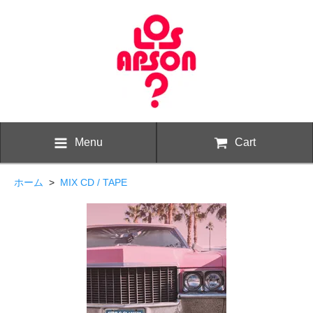
Menu
Cart
ホーム
>
MIX CD / TAPE