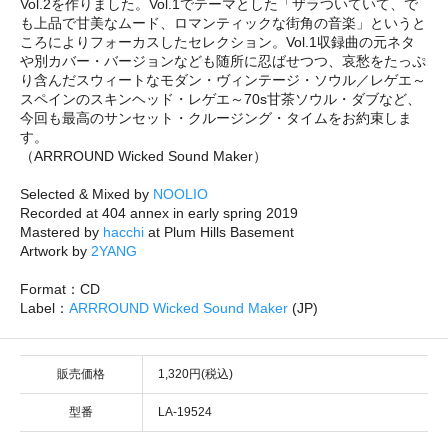
Vol.2を作りました。Vol.1でテーマとした「ザラついていて、で
も上品で甘美なムード、ロマンティックな街角の音楽」というと
ころによりフォーカスしたセレクション。Vol.1収録曲の元ネタ
や別カバー・バージョンなども随所に忍ばせつつ、哀愁をたっぷ
り含んだスウィートなモダン・ヴィンテージ・ソウル／レゲエ～
スペインのスキンヘッド・レゲエ～70s甘茶ソウル・ダブなど、
今回も最高のサンセット・クルージング・タイムをお約束しま
す。
（ARRROUND Wicked Sound Maker）
Selected & Mixed by
NOOLIO
Recorded at 404 annex in early spring 2019
Mastered by
hacchi
at Plum Hills Basement
Artwork by
2YANG
Format：CD
Label：
ARRROUND Wicked Sound Maker
(JP)
販売価格
1,320円(税込)
型番
LA-19524