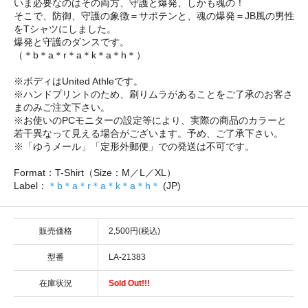
いま必要なのはその両方、守護と爆発、しかも魂の！
そこで、防御、守護の象徴＝サボテンと、魂の爆発＝JB風の男性
をTシャツにしました。
爆発と守護のダンスです。
（＊b＊a＊r＊a＊k＊a＊h＊）
※ボディはUnited Athleです。
※ハンドプリントのため、刷りムラがあることをご了承のお客さ
まのみご注文下さい。
※お使いのPCモニターの設定等により、実際の商品のカラーと
若干異なって見える場合がございます。予め、ご了承下さい。
※「ゆうメール」「定形外郵便」での発送は不可です。
Format：T-Shirt（Size：M／L／XL）
Label：
＊b＊a＊r＊a＊k＊a＊h＊
(JP)
販売価格
2,500円(税込)
型番
LA-21383
在庫状況
Sold Out!!!