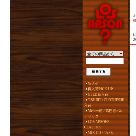
様
t
2
新入荷
再入荷PICK UP
USED新入荷
T-SHIRT / CLOTHES新
入荷
Mellow筋 / 高円寺バレ
アリック
LOS APSON?
CLASSICS
MIX CD / TAPE