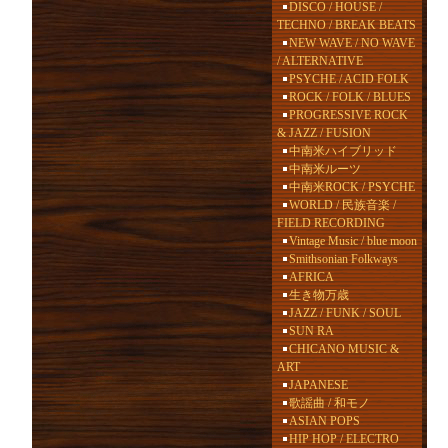
DISCO / HOUSE /
TECHNO / BREAK BEATS
NEW WAVE / NO WAVE
/ ALTERNATIVE
PSYCHE / ACID FOLK
ROCK / FOLK / BLUES
PROGRESSIVE ROCK
& JAZZ / FUSION
中南米ハイブリッド
中南米ルーツ
中南米ROCK / PSYCHE
WORLD / 民族音楽 /
FIELD RECORDING
Vintage Music / blue moon
Smithsonian Folkways
AFRICA
生き物万歳
JAZZ / FUNK / SOUL
SUN RA
CHICANO MUSIC &
ART
JAPANESE
歌謡曲 / 和モノ
ASIAN POPS
HIP HOP / ELECTRO