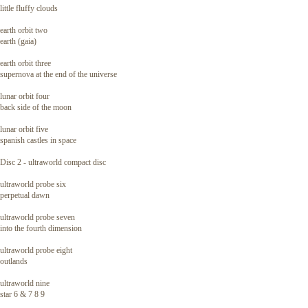
little fluffy clouds
earth orbit two
earth (gaia)
earth orbit three
supernova at the end of the universe
lunar orbit four
back side of the moon
lunar orbit five
spanish castles in space
Disc 2 - ultraworld compact disc
ultraworld probe six
perpetual dawn
ultraworld probe seven
into the fourth dimension
ultraworld probe eight
outlands
ultraworld nine
star 6 & 7 8 9