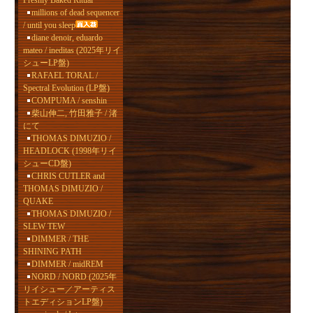
Freshly Baked Ritual
millions of dead sequencer
/ until you sleep
diane denoir, eduardo
mateo / ineditas (2025年リイ
シューLP盤)
RAFAEL TORAL /
Spectral Evolution (LP盤)
COMPUMA / senshin
柴山伸二, 竹田雅子 / 渚
にて
THOMAS DIMUZIO /
HEADLOCK (1998年リイ
シューCD盤)
CHRIS CUTLER and
THOMAS DIMUZIO /
QUAKE
THOMAS DIMUZIO /
SLEW TEW
DIMMER / THE
SHINING PATH
DIMMER / midREM
NORD / NORD (2025年
リイシュー／アーティス
トエディションLP盤)