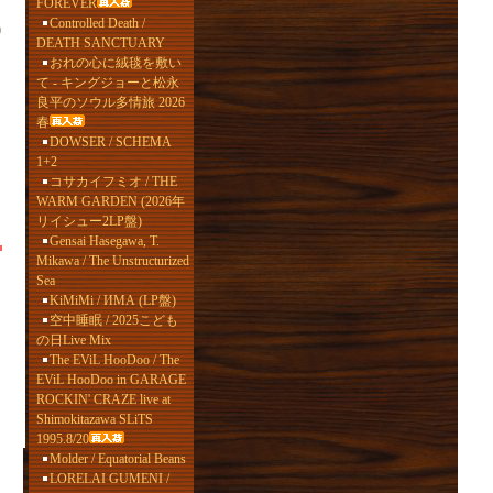
FOREVER
Controlled Death /
0
DEATH SANCTUARY
おれの心に絨毯を敷い
て - キングジョーと松永
良平のソウル多情旅 2026
春
DOWSER / SCHEMA
1+2
コサカイフミオ / THE
WARM GARDEN (2026年
リイシュー2LP盤)
Gensai Hasegawa, T.
Mikawa / The Unstructurized
Sea
KiMiMi / ИМА (LP盤)
空中睡眠 / 2025こども
の日Live Mix
The EViL HooDoo / The
EViL HooDoo in GARAGE
ROCKIN' CRAZE live at
Shimokitazawa SLiTS
1995.8/20
Molder / Equatorial Beans
LORELAI GUMENI /