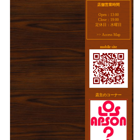
店舗営業時間
Open：13:00
Close：19:00
定休日：水曜日
>>
Access Map
mobile site
店主のコーナー