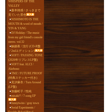
WHISPERS OF THE
VALLEY
森本雑感 / さっきまで
見ていた景色
NISHIMOTO IS THE
MOUTH & word of mouth /
YIN & YANG
DJ Holiday / The music
from my girl friend's console
stereo. vol.32
触媒夜 / 沈行 (CD-R盤
／2ndエディション)
SOFT / PASSING TONE
(2026年リプレスLP盤)
SOFT feat. ALCI /
Akebono
TMZ / FUTURE PROOF
(特典ステッカー付き)
見汐麻衣 / Turn Around
(LP盤)
加藤町子 / 性純
misaki!! / 7-song EP
funnytwins / gray town
Serial Experiments /