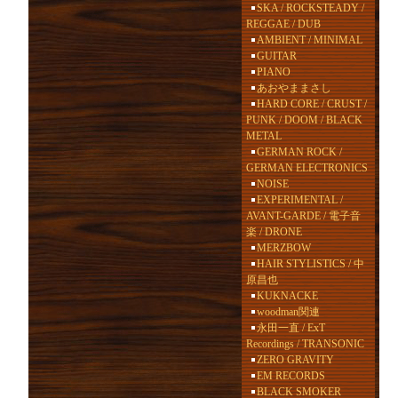
SKA / ROCKSTEADY /
REGGAE / DUB
AMBIENT / MINIMAL
GUITAR
PIANO
あおやままさし
HARD CORE / CRUST /
PUNK / DOOM / BLACK
METAL
GERMAN ROCK /
GERMAN ELECTRONICS
NOISE
EXPERIMENTAL /
AVANT-GARDE / 電子音
楽 / DRONE
MERZBOW
HAIR STYLISTICS / 中
原昌也
KUKNACKE
woodman関連
永田一直 / ExT
Recordings / TRANSONIC
ZERO GRAVITY
EM RECORDS
BLACK SMOKER