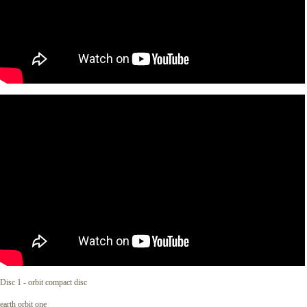
Disc 1 - orbit compact disc
earth orbit one