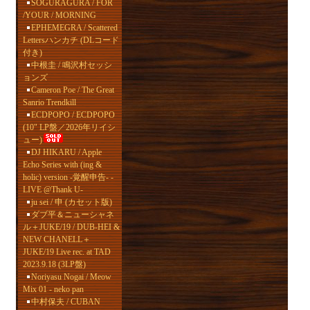
SOGURAGURA / FOR
/YOUR / MORNING
EPHEMEGRA / Scattered
Lettersハンカチ (DLコード
付き)
中根圭 / 鳴沢村セッシ
ョンズ
Cameron Poe / The Great
Sanrio Trendkill
ECDPOPO / ECDPOPO
(10" LP盤／2026年リイシ
ュー)
DJ HIKARU / Apple
Echo Series with (ing &
holic) version -覚醒申告- -
LIVE @Thank U-
ju sei / 申 (カセット版)
ダブ平＆ニューシャネ
ル＋JUKE/19 / DUB-HEI &
NEW CHANELL＋
JUKE/19 Live rec. at TAD
2023.9.18 (3LP盤)
Noriyasu Nogai / Meow
Mix 01 - neko pan
中村保夫 / CUBAN