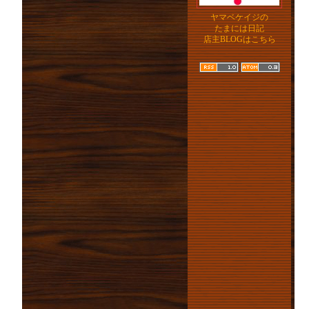
ヤマベケイジの
たまには日記
店主BLOGはこちら