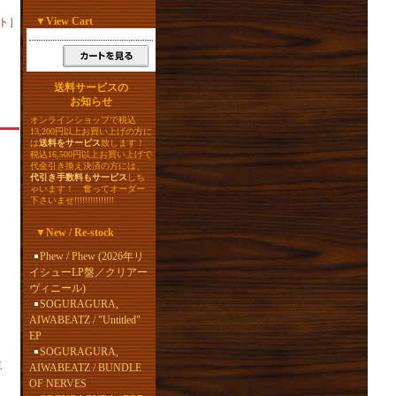
▼
View Cart
ト
］
送料サービスの
お知らせ
オンラインショップで税込
13,200円以上お買い上げの方に
は
送料をサービス
致します！
税込16,500円以上お買い上げで
代金引き換え決済の方には、
代引き手数料もサービス
しち
ゃいます！ 奮ってオーダー
下さいませ!!!!!!!!!!!!!!!
▼
New / Re-stock
Phew / Phew (2026年リ
イシューLP盤／クリアー
ヴィニール)
SOGURAGURA,
AIWABEATZ / "Untitled"
EP
SOGURAGURA,
E
AIWABEATZ / BUNDLE
OF NERVES