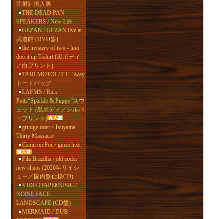
注射針混入豚
THE DEAD PAN
SPEAKERS / New Life
GEZAN / GEZAN live at
武道館 (DVD盤)
the mystery of two - hoo
doo it up T-shirt (黒ボディ
／白プリント)
TAIJI MOTOI / F.L. 3way
トートバッグ
LAFMS / Rick
Potts“Sparkle & Puppy”スウ
ェット (黒ボディ／シルバ
ープリント)
grudge eater / Tsuyama
Thirty Massacre
Cameron Poe / ginza heat
Fila Brazillia / old codes
new chaos (2026年リイシ
ュー／国内盤仕様CD)
VIDEOTAPEMUSIC /
NOISE FACE
LANDSCAPE (CD盤)
MERMAID / DUB