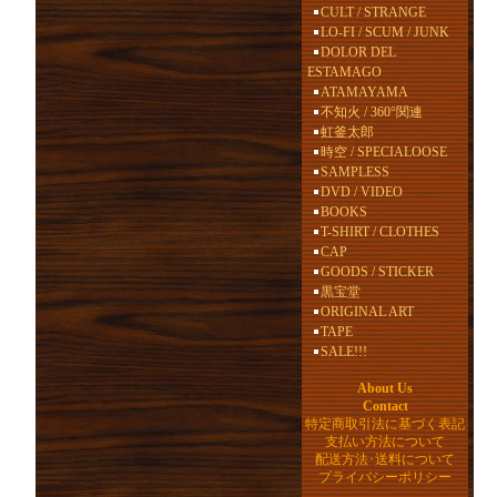
CULT / STRANGE
LO-FI / SCUM / JUNK
DOLOR DEL
ESTAMAGO
ATAMAYAMA
不知火 / 360°関連
虹釜太郎
時空 / SPECIALOOSE
SAMPLESS
DVD / VIDEO
BOOKS
T-SHIRT / CLOTHES
CAP
GOODS / STICKER
黒宝堂
ORIGINAL ART
TAPE
SALE!!!
About Us
Contact
特定商取引法に基づく表記
支払い方法について
配送方法･送料について
プライバシーポリシー