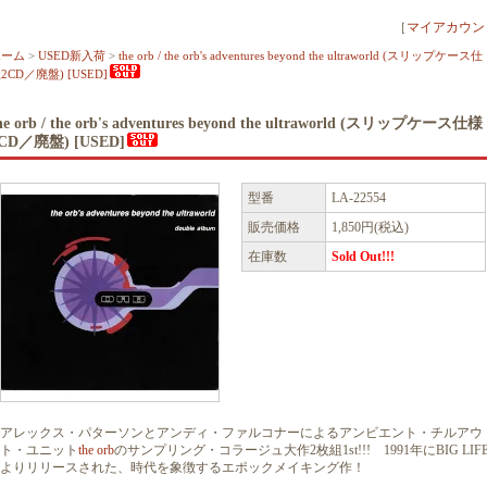
［
マイアカウン
ホーム
>
USED新入荷
>
the orb / the orb's adventures beyond the ultraworld (スリップケース仕
2CD／廃盤) [USED]
he orb / the orb's adventures beyond the ultraworld (スリップケース仕様
CD／廃盤) [USED]
型番
LA-22554
販売価格
1,850円(税込)
在庫数
Sold Out!!!
アレックス・パターソンとアンディ・ファルコナーによるアンビエント・チルアウ
ト・ユニット
the orb
のサンプリング・コラージュ大作2枚組1st!!! 1991年にBIG LIF
よりリリースされた、時代を象徴するエポックメイキング作！