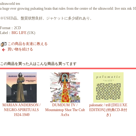
ultraworld ten
a huge ever growing pulsating brain that rules from the centre of the ultraworld: live mix mk 1
※USED品。盤質状態良好。ジャケットに多少縒れあり。
Format：2CD
Label：
BIG LIFE
(UK)
この商品を友達に教える
買い物を続ける
この商品を買った人はこんな商品も買ってます
MARIAN ANDERSON /
DUMDUM TV /
palomatic / trill [DELUXE
NEGRO-SPIRITUALS
Mountaintop Shot The Cult
EDITION] (特典CD-R付
1924-1949
AxSx
き)