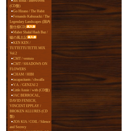
aus isoda / Interwoven
(CD盤)
Go Hirano / The Habit
Fernando Kabusacki / The
Legendary Landscapes (国内
盤仕様CD)
Maher Shalal Hash Baz /
嘘の風土記
KEN KEN /
TUTTETTUTETTE MIX
Vol.2
CMT / ventura
CMT / SHADOWS ON
FLOWERS
CHAM / HIBI
incapacitants / chwalfa
V.A. / GENZAI 2
Little Annie / with (CD盤)
JAC BERROCAL,
DAVID FENECH,
VINCENT EPPLAY /
BROKEN ALLURES (CD
盤)
ZOS KIA / COIL / Silence
and Secrecy