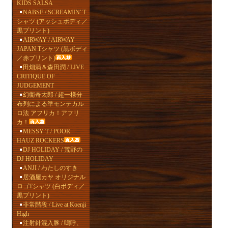
KIDS SALSA
NABSF / SCREAMIN' T
シャツ (アッシュボディ／
黒プリント)
AIRWAY / AIRWAY
JAPAN Tシャツ (黒ボディ
／赤プリント)
田畑満＆森田潤 / LIVE
CRITIQUE OF
JUDGEMENT
幻衛奇太郎 / 超一様分
布列による準モンテカル
ロ法 アフリカ！アフリ
カ！
MESSY T / POOR
HAUZ ROCKERS
DJ HOLIDAY / 荒野の
DJ HOLIDAY
ANJI / わたしのすき
居酒屋カヤ オリジナル
ロゴTシャツ (白ボディ／
黒プリント)
非常階段 / Live at Koenji
High
注射針混入豚 / 嗚呼、