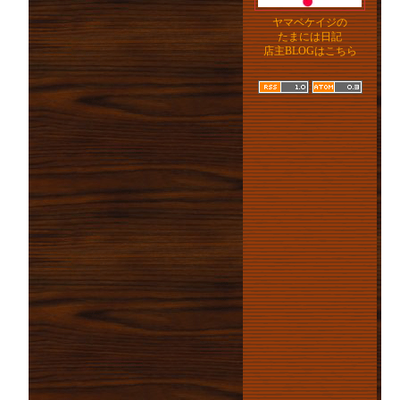
ヤマベケイジの
たまには日記
店主BLOGはこちら