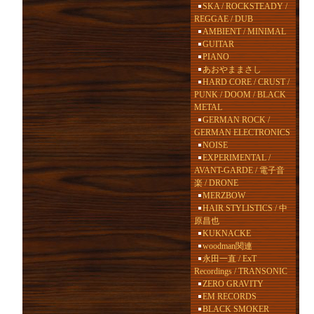
SKA / ROCKSTEADY /
REGGAE / DUB
AMBIENT / MINIMAL
GUITAR
PIANO
あおやままさし
HARD CORE / CRUST /
PUNK / DOOM / BLACK
METAL
GERMAN ROCK /
GERMAN ELECTRONICS
NOISE
EXPERIMENTAL /
AVANT-GARDE / 電子音
楽 / DRONE
MERZBOW
HAIR STYLISTICS / 中
原昌也
KUKNACKE
woodman関連
永田一直 / ExT
Recordings / TRANSONIC
ZERO GRAVITY
EM RECORDS
BLACK SMOKER