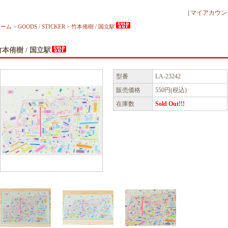
［
マイアカウン
ホーム
>
GOODS / STICKER
>
竹本侑樹 / 国立駅
竹本侑樹 / 国立駅
型番
LA-23242
販売価格
550円(税込)
在庫数
Sold Out!!!