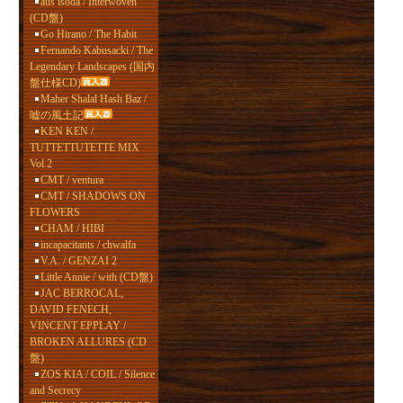
aus isoda / Interwoven
(CD盤)
Go Hirano / The Habit
Fernando Kabusacki / The
Legendary Landscapes (国内
盤仕様CD)
Maher Shalal Hash Baz /
嘘の風土記
KEN KEN /
TUTTETTUTETTE MIX
Vol.2
CMT / ventura
CMT / SHADOWS ON
FLOWERS
CHAM / HIBI
incapacitants / chwalfa
V.A. / GENZAI 2
Little Annie / with (CD盤)
JAC BERROCAL,
DAVID FENECH,
VINCENT EPPLAY /
BROKEN ALLURES (CD
盤)
ZOS KIA / COIL / Silence
and Secrecy