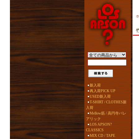
新入荷
再入荷PICK UP
USED新入荷
T-SHIRT / CLOTHES新
入荷
Mellow筋 / 高円寺バレ
アリック
LOS APSON?
CLASSICS
MIX CD / TAPE