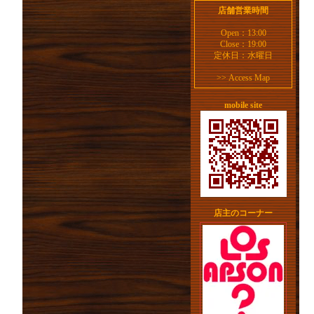
店舗営業時間
Open：13:00
Close：19:00
定休日：水曜日
>>
Access Map
mobile site
店主のコーナー