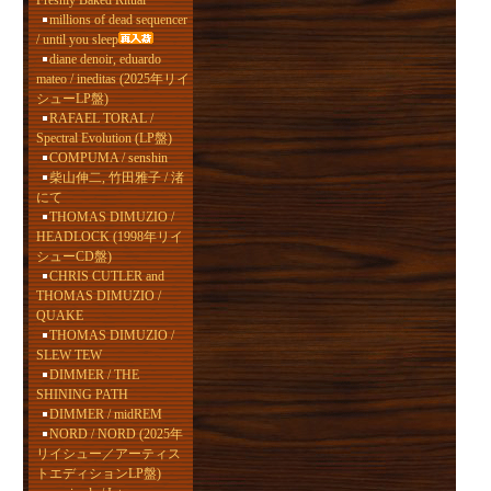
Freshly Baked Ritual
millions of dead sequencer
/ until you sleep
diane denoir, eduardo
mateo / ineditas (2025年リイ
シューLP盤)
RAFAEL TORAL /
Spectral Evolution (LP盤)
COMPUMA / senshin
柴山伸二, 竹田雅子 / 渚
にて
THOMAS DIMUZIO /
HEADLOCK (1998年リイ
シューCD盤)
CHRIS CUTLER and
THOMAS DIMUZIO /
QUAKE
THOMAS DIMUZIO /
SLEW TEW
DIMMER / THE
SHINING PATH
DIMMER / midREM
NORD / NORD (2025年
リイシュー／アーティス
トエディションLP盤)