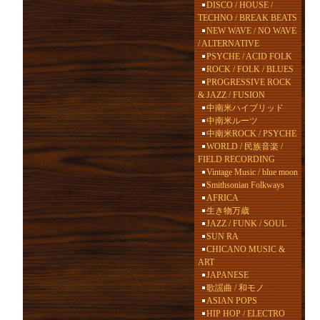
DISCO / HOUSE /
TECHNO / BREAK BEATS
NEW WAVE / NO WAVE
/ ALTERNATIVE
PSYCHE / ACID FOLK
ROCK / FOLK / BLUES
PROGRESSIVE ROCK
& JAZZ / FUSION
中南米ハイブリッド
中南米ルーツ
中南米ROCK / PSYCHE
WORLD / 民族音楽 /
FIELD RECORDING
Vintage Music / blue moon
Smithsonian Folkways
AFRICA
生き物万歳
JAZZ / FUNK / SOUL
SUN RA
CHICANO MUSIC &
ART
JAPANESE
歌謡曲 / 和モノ
ASIAN POPS
HIP HOP / ELECTRO