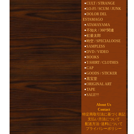
CULT / STRANGE
LO-FI / SCUM / JUNK
DOLOR DEL
ESTAMAGO
ATAMAYAMA
不知火 / 360°関連
虹釜太郎
時空 / SPECIALOOSE
SAMPLESS
DVD / VIDEO
BOOKS
T-SHIRT / CLOTHES
CAP
GOODS / STICKER
黒宝堂
ORIGINAL ART
TAPE
SALE!!!
About Us
Contact
特定商取引法に基づく表記
支払い方法について
配送方法･送料について
プライバシーポリシー