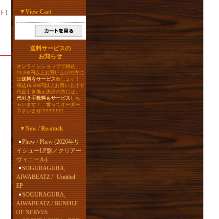
▼
View Cart
ト
］
送料サービスの
お知らせ
オンラインショップで税込
13,200円以上お買い上げの方に
は
送料をサービス
致します！
税込16,500円以上お買い上げで
代金引き換え決済の方には、
代引き手数料もサービス
しち
ゃいます！ 奮ってオーダー
下さいませ!!!!!!!!!!!!!!!
▼
New / Re-stock
Phew / Phew (2026年リ
イシューLP盤／クリアー
ヴィニール)
SOGURAGURA,
AIWABEATZ / "Untitled"
EP
SOGURAGURA,
AIWABEATZ / BUNDLE
OF NERVES