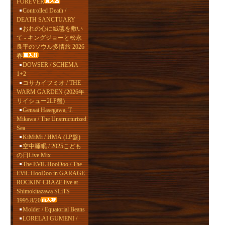
FOREVER
Controlled Death /
DEATH SANCTUARY
おれの心に絨毯を敷い
て - キングジョーと松永
良平のソウル多情旅 2026
春
DOWSER / SCHEMA
1+2
コサカイフミオ / THE
WARM GARDEN (2026年
リイシュー2LP盤)
Gensai Hasegawa, T.
Mikawa / The Unstructurized
Sea
KiMiMi / ИМА (LP盤)
空中睡眠 / 2025こども
の日Live Mix
The EViL HooDoo / The
EViL HooDoo in GARAGE
ROCKIN' CRAZE live at
Shimokitazawa SLiTS
1995.8/20
Molder / Equatorial Beans
LORELAI GUMENI /