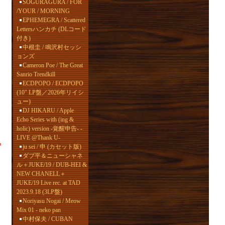
SOGURAGURA / FOR
/YOUR / MORNING
EPHEMEGRA / Scattered
Lettersハンカチ (DLコード
付き)
中根圭 / 鳴沢村セッシ
ョンズ
Cameron Poe / The Great
Sanrio Trendkill
ECDPOPO / ECDPOPO
(10" LP盤／2026年リイシ
ュー)
DJ HIKARU / Apple
Echo Series with (ing &
holic) version -覚醒申告- -
LIVE @Thank U-
ju sei / 申 (カセット版)
ダブ平＆ニューシャネ
ル＋JUKE/19 / DUB-HEI &
NEW CHANELL＋
JUKE/19 Live rec. at TAD
2023.9.18 (3LP盤)
Noriyasu Nogai / Meow
Mix 01 - neko pan
中村保夫 / CUBAN