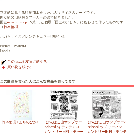
立体的に見える印刷加工をしたハガキサイズのカードです。
国立駅の旧駅舎をマーカーの線で描きました。
国立
museum shop T
で行った個展「国立のけしき」にあわせて作ったものです。
（
竹本侑樹
）
ハガキサイズ／レンチキュラー印刷仕様
Format：Postcard
Label：-
この商品を友達に教える
買い物を続ける
この商品を買った人はこんな商品も買ってます
竹本侑樹 / まちのひかり
ぽんぽこ山サンプラー
ぽんぽこ山サンプラー2
selected by テンテンコ・
selected by チャーハン・
カントリー田村・チャー
カントリー田村・テンテ