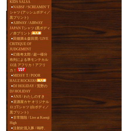
KIDS SALSA
NABSF / SCREAMIN' T
シャツ (アッシュボディ／
黒プリント)
AIRWAY / AIRWAY
JAPAN Tシャツ (黒ボディ
／赤プリント)
田畑満＆森田潤 / LIVE
CRITIQUE OF
JUDGEMENT
幻衛奇太郎 / 超一様分
布列による準モンテカル
ロ法 アフリカ！アフリ
カ！
MESSY T / POOR
HAUZ ROCKERS
DJ HOLIDAY / 荒野の
DJ HOLIDAY
ANJI / わたしのすき
居酒屋カヤ オリジナル
ロゴTシャツ (白ボディ／
黒プリント)
非常階段 / Live at Koenji
High
注射針混入豚 / 嗚呼、