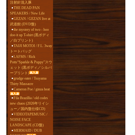
注射針混入豚
THE DEAD PAN
SPEAKERS / New Life
GEZAN / GEZAN live at
武道館 (DVD盤)
the mystery of two - hoo
doo it up T-shirt (黒ボディ
／白プリント)
TAIJI MOTOI / F.L. 3way
トートバッグ
LAFMS / Rick
Potts“Sparkle & Puppy”スウ
ェット (黒ボディ／シルバ
ープリント)
grudge eater / Tsuyama
Thirty Massacre
Cameron Poe / ginza heat
Fila Brazillia / old codes
new chaos (2026年リイシ
ュー／国内盤仕様CD)
VIDEOTAPEMUSIC /
NOISE FACE
LANDSCAPE (CD盤)
MERMAID / DUB