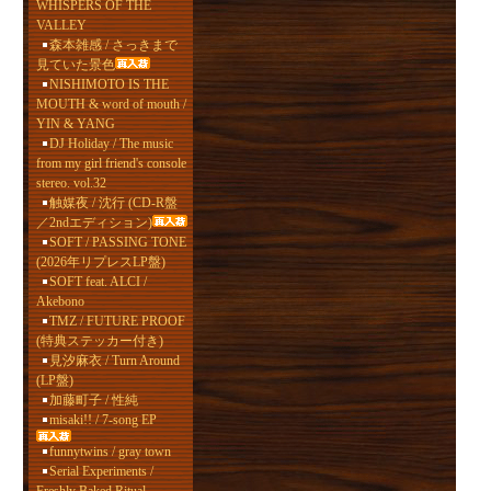
WHISPERS OF THE
VALLEY
森本雑感 / さっきまで
見ていた景色
NISHIMOTO IS THE
MOUTH & word of mouth /
YIN & YANG
DJ Holiday / The music
from my girl friend's console
stereo. vol.32
触媒夜 / 沈行 (CD-R盤
／2ndエディション)
SOFT / PASSING TONE
(2026年リプレスLP盤)
SOFT feat. ALCI /
Akebono
TMZ / FUTURE PROOF
(特典ステッカー付き)
見汐麻衣 / Turn Around
(LP盤)
加藤町子 / 性純
misaki!! / 7-song EP
funnytwins / gray town
Serial Experiments /