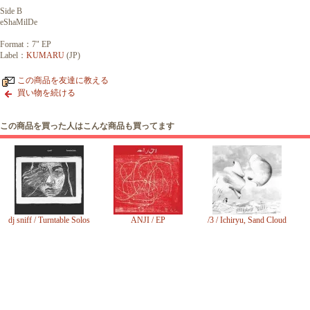
Side B
eShaMilDe
Format：7" EP
Label：
KUMARU
(JP)
この商品を友達に教える
買い物を続ける
この商品を買った人はこんな商品も買ってます
dj sniff / Turntable Solos
ANJI / EP
/3 / Ichiryu, Sand Cloud