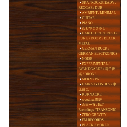
SKA / ROCKSTEADY /
REGGAE / DUB
AMBIENT / MINIMAL
GUITAR
PIANO
あおやままさし
HARD CORE / CRUST /
PUNK / DOOM / BLACK
METAL
GERMAN ROCK /
GERMAN ELECTRONICS
NOISE
EXPERIMENTAL /
AVANT-GARDE / 電子音
楽 / DRONE
MERZBOW
HAIR STYLISTICS / 中
原昌也
KUKNACKE
woodman関連
永田一直 / ExT
Recordings / TRANSONIC
ZERO GRAVITY
EM RECORDS
BLACK SMOKER