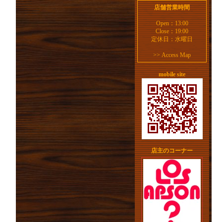
店舗営業時間
Open：13:00
Close：19:00
定休日：水曜日
>>
Access Map
mobile site
店主のコーナー