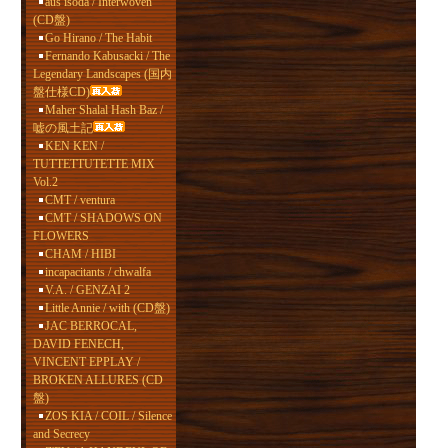
aus isoda / Interwoven
(CD盤)
Go Hirano / The Habit
Fernando Kabusacki / The
Legendary Landscapes (国内
盤仕様CD)
Maher Shalal Hash Baz /
嘘の風土記
KEN KEN /
TUTTETTUTETTE MIX
Vol.2
CMT / ventura
CMT / SHADOWS ON
FLOWERS
CHAM / HIBI
incapacitants / chwalfa
V.A. / GENZAI 2
Little Annie / with (CD盤)
JAC BERROCAL,
DAVID FENECH,
VINCENT EPPLAY /
BROKEN ALLURES (CD
盤)
ZOS KIA / COIL / Silence
and Secrecy