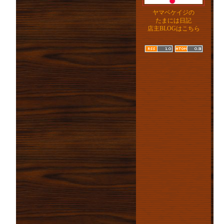
ヤマベケイジの
たまには日記
店主BLOGはこちら