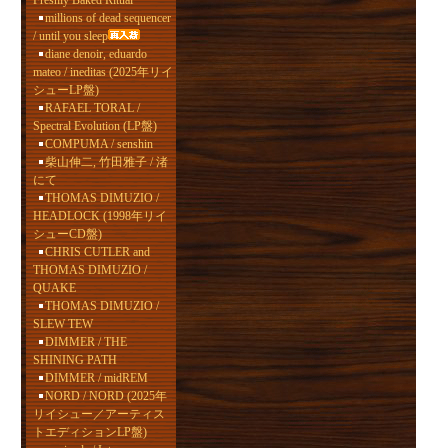
Freshly Baked Ritual
millions of dead sequencer
/ until you sleep
diane denoir, eduardo
mateo / ineditas (2025年リイ
シューLP盤)
RAFAEL TORAL /
Spectral Evolution (LP盤)
COMPUMA / senshin
柴山伸二, 竹田雅子 / 渚
にて
THOMAS DIMUZIO /
HEADLOCK (1998年リイ
シューCD盤)
CHRIS CUTLER and
THOMAS DIMUZIO /
QUAKE
THOMAS DIMUZIO /
SLEW TEW
DIMMER / THE
SHINING PATH
DIMMER / midREM
NORD / NORD (2025年
リイシュー／アーティス
トエディションLP盤)