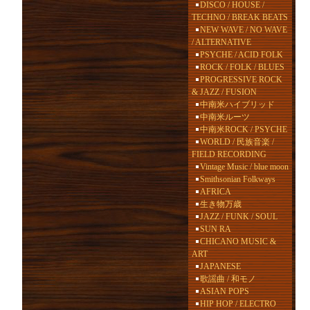
DISCO / HOUSE /
TECHNO / BREAK BEATS
NEW WAVE / NO WAVE
/ ALTERNATIVE
PSYCHE / ACID FOLK
ROCK / FOLK / BLUES
PROGRESSIVE ROCK
& JAZZ / FUSION
中南米ハイブリッド
中南米ルーツ
中南米ROCK / PSYCHE
WORLD / 民族音楽 /
FIELD RECORDING
Vintage Music / blue moon
Smithsonian Folkways
AFRICA
生き物万歳
JAZZ / FUNK / SOUL
SUN RA
CHICANO MUSIC &
ART
JAPANESE
歌謡曲 / 和モノ
ASIAN POPS
HIP HOP / ELECTRO