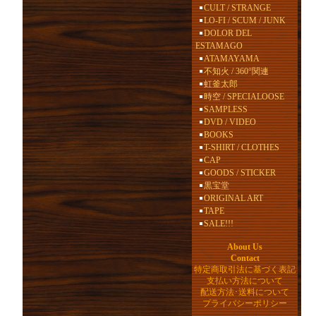
CULT / STRANGE
LO-FI / SCUM / JUNK
DOLOR DEL
ESTAMAGO
ATAMAYAMA
不知火 / 360°関連
虹釜太郎
時空 / SPECIALOOSE
SAMPLESS
DVD / VIDEO
BOOKS
T-SHIRT / CLOTHES
CAP
GOODS / STICKER
黒宝堂
ORIGINAL ART
TAPE
SALE!!!
About Us
Contact
特定商取引法に基づく表記
支払い方法について
配送方法･送料について
プライバシーポリシー