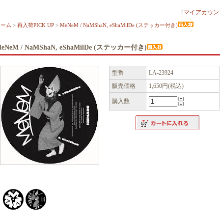
［
マイアカウン
ホーム
>
再入荷PICK UP
>
MeNeM / NaMShaN, eShaMilDe (ステッカー付き)
eNeM / NaMShaN, eShaMilDe (ステッカー付き)
型番
LA-23924
販売価格
1,650円(税込)
購入数