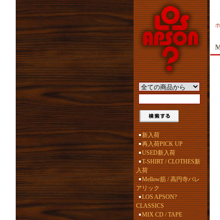
M
新入荷
再入荷PICK UP
USED新入荷
T-SHIRT / CLOTHES新
入荷
Mellow筋 / 高円寺バレ
アリック
LOS APSON?
CLASSICS
MIX CD / TAPE