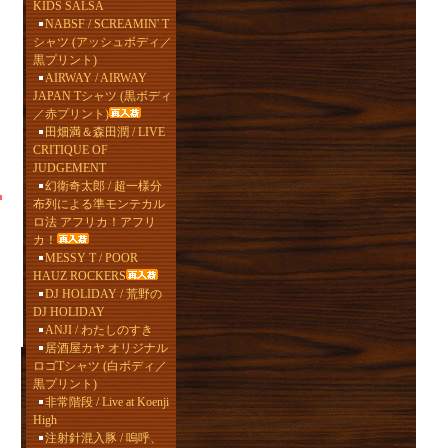
KIDS SALSA
NABSF / SCREAMIN' T
シャツ (アッシュボディ／
黒プリント)
AIRWAY / AIRWAY
JAPAN Tシャツ (黒ボディ
／赤プリント)
田畑満＆森田潤 / LIVE
CRITIQUE OF
JUDGEMENT
幻衛奇太郎 / 超一様分
布列による準モンテカル
ロ法 アフリカ！アフリ
カ！
MESSY T / POOR
HAUZ ROCKERS
DJ HOLIDAY / 荒野の
DJ HOLIDAY
ANJI / わたしのすき
居酒屋カヤ オリジナル
ロゴTシャツ (白ボディ／
黒プリント)
非常階段 / Live at Koenji
High
注射針混入豚 / 嗚呼、