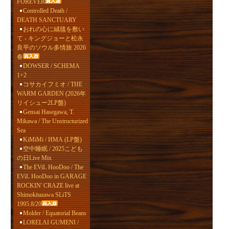
FOREVER
Controlled Death /
DEATH SANCTUARY
おれの心に絨毯を敷い
て - キングジョーと松永
良平のソウル多情旅 2026
春
DOWSER / SCHEMA
1+2
コサカイフミオ / THE
WARM GARDEN (2026年
リイシュー2LP盤)
Gensai Hasegawa, T.
Mikawa / The Unstructurized
Sea
KiMiMi / ИМА (LP盤)
空中睡眠 / 2025こども
の日Live Mix
The EViL HooDoo / The
EViL HooDoo in GARAGE
ROCKIN' CRAZE live at
Shimokitazawa SLiTS
1995.8/20
Molder / Equatorial Beans
LORELAI GUMENI /