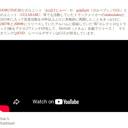
OORUTAICHI
とのユニット〈
おばけじゃー
〉や、
gulpEpsh
（ガルペプシ／
GUL
）と
のユニット〈
GULSHABU
〉等でも活動していたトラックメイカーの
shabushabu
が、
2025年に入って音楽活動を10年以上ぶりに本格的に再開したことをきっかけに、
2007年
と
2009年
にリリースしていたアルバムに収録していた“和”エレクトロなトラ
ック2曲をアナログ7インチEP化して、MeNeM（メネム）名義でリリース！ マス
タリングは
KND
、レーベルデザインはGULが担当しています。
Side A
NaMShaN