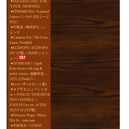
SOGURAGURA / FOR
/YOUR / MORNING
EPHEMEGRA / Scattered
Lettersハンカチ (DLコード
付き)
中根圭 / 鳴沢村セッシ
ョンズ
Cameron Poe / The Great
Sanrio Trendkill
ECDPOPO / ECDPOPO
(10" LP盤／2026年リイシ
ュー)
DJ HIKARU / Apple
Echo Series with (ing &
holic) version -覚醒申告- -
LIVE @Thank U-
ju sei / 申 (カセット版)
ダブ平＆ニューシャネ
ル＋JUKE/19 / DUB-HEI &
NEW CHANELL＋
JUKE/19 Live rec. at TAD
2023.9.18 (3LP盤)
Noriyasu Nogai / Meow
Mix 01 - neko pan
中村保夫 / CUBAN