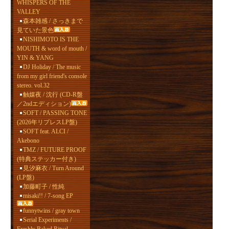
WHISPERS OF THE
VALLEY
森本雑感 / さっきまで
見ていた景色
NISHIMOTO IS THE
MOUTH & word of mouth /
YIN & YANG
DJ Holiday / The music
from my girl friend's console
stereo. vol.32
触媒夜 / 沈行 (CD-R盤
／2ndエディション)
SOFT / PASSING TONE
(2026年リプレスLP盤)
SOFT feat. ALCI /
Akebono
TMZ / FUTURE PROOF
(特典ステッカー付き)
見汐麻衣 / Turn Around
(LP盤)
加藤町子 / 性純
misaki!! / 7-song EP
funnytwins / gray town
Serial Experiments /