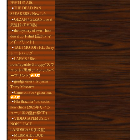
注射針混入豚
THE DEAD PAN
SPEAKERS / New Life
GEZAN / GEZAN live at
武道館 (DVD盤)
the mystery of two - hoo
doo it up T-shirt (黒ボディ
／白プリント)
TAIJI MOTOI / F.L. 3way
トートバッグ
LAFMS / Rick
Potts“Sparkle & Puppy”スウ
ェット (黒ボディ／シルバ
ープリント)
grudge eater / Tsuyama
Thirty Massacre
Cameron Poe / ginza heat
Fila Brazillia / old codes
new chaos (2026年リイシ
ュー／国内盤仕様CD)
VIDEOTAPEMUSIC /
NOISE FACE
LANDSCAPE (CD盤)
MERMAID / DUB