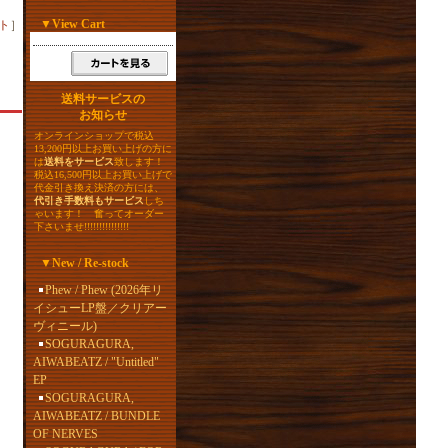
▼
View Cart
ト
］
送料サービスの
お知らせ
オンラインショップで税込
13,200円以上お買い上げの方に
は
送料をサービス
致します！
税込16,500円以上お買い上げで
代金引き換え決済の方には、
代引き手数料もサービス
しち
ゃいます！ 奮ってオーダー
下さいませ!!!!!!!!!!!!!!!
▼
New / Re-stock
Phew / Phew (2026年リ
イシューLP盤／クリアー
ヴィニール)
SOGURAGURA,
AIWABEATZ / "Untitled"
EP
SOGURAGURA,
AIWABEATZ / BUNDLE
OF NERVES