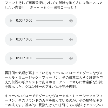
ファン！そして南米音楽に少しでも興味を抱く方には激オススメ
したい内容!!!!! さ～～～もう一回聴こーっと！
再評価の気運が高まっているキューバのメローでモダーンなヴォ
ーカル・ミュージック＝フィーリン。その成立に大きく影響を与
えた伝説のギタリストでありホセ・アントニオらに音楽的な知識
を教示した、グユン唯一のアルバムを完全復刻。
キューバのメローでモダーンなヴォーカル・ミュージック＝フィ
ーリン。そのサウンドのカギを握っているのが、その独特なギタ
ー奏法です。基本的に親指だけでつま弾くその奏法はアタックの