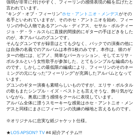
強弱が非常に付けやすく、フィーリンの感情表現の幅を広げたと
言われています。
“キング・オブ・フィーリン”
ホセ・アントニオ・メンデス
がその
名手といわれていますが、そのホセ・アントニオを始め、フィー
リンの中心人物であるアンヘル・ディアス、セサル・ポルティー
ジョ・デ・ラ・ルスらに直接的間接的にギターの手ほどきをした
のが、本アルバムのグユンです。
そんなグユンですが録音はとても少なく、バックでの演奏の他に
は自身の名義でのアルバムは本作1枚のみです。本作は、彼のギ
ターの他には、ピアノ、簡単なパーカッション、そしてエリサ・
ポルタルという女性歌手が参加した、とてもシンプルな編成のも
のです。しかしこの最低限の編成により、フィーリンのそのネー
ミングの元になった“フィーリング”が充満したアルバムとなって
います。
グユンのギター演奏も素晴らしいものですが、エリサ・ポルタル
の歌もまたシンプル・イズ・ベストとも言えそうな、飾り気がな
いながら、奥底に漂う感情をクールに表現しています。
アルバム全体に漂うスモーキーな感覚はホセ・アントニオ・メン
デスと同様にまさにフィーリンの洗練の極地と言えるものです。
※オリジナルに忠実な紙ジャケット仕様。
★
LOS APSON? TV
#4 紹介アイテム!!!