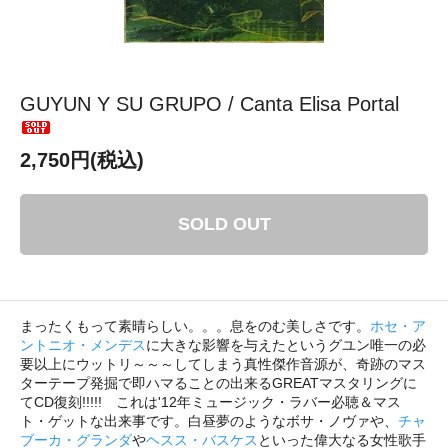
GUYUN Y SU GRUPO / Canta Elisa Portal
2,750円(税込)
SOLD OUT
まったくもって素晴らしい。。。息をのむ美しさです。
ホセ・ア
ントニオ・メンデス
に大きな影響を与えたというグユン唯一の必
要以上にウットリ～～～してしまう真性傑作音源が、奇跡のマス
ターテープ発掘で即ハマることの出来るGREATマスタリングに
てCD復刻!!!!! これは'12年ミュージック・ラバー必聴＆マス
ト・ゲットな出来事です。白昼夢のようなボサ・ノヴァや、
チャ
ブーカ・グランダ
や
ヘスス・バスケス
といった偉大なる女性歌手