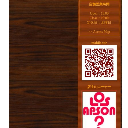
店舗営業時間
Open：13:00
Close：19:00
定休日：水曜日
>>
Access Map
mobile site
店主のコーナー