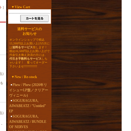
▼
View Cart
ト
］
送料サービスの
お知らせ
オンラインショップで税込
13,200円以上お買い上げの方に
は
送料をサービス
致します！
税込16,500円以上お買い上げで
代金引き換え決済の方には、
代引き手数料もサービス
しち
ゃいます！ 奮ってオーダー
下さいませ!!!!!!!!!!!!!!!
込)
▼
New / Re-stock
を
Phew / Phew (2026年リ
イシューLP盤／クリアー
ヴィニール)
SOGURAGURA,
AIWABEATZ / "Untitled"
EP
込)
SOGURAGURA,
AIWABEATZ / BUNDLE
・
OF NERVES