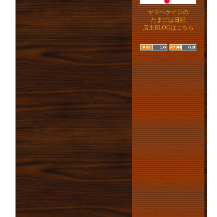
ヤマベケイジの
たまには日記
店主BLOGはこちら