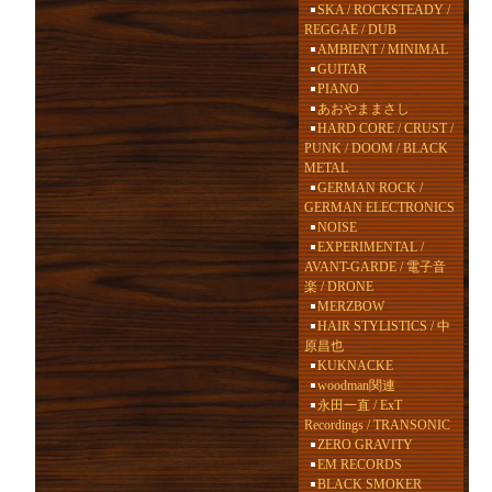
SKA / ROCKSTEADY /
REGGAE / DUB
AMBIENT / MINIMAL
GUITAR
PIANO
あおやままさし
HARD CORE / CRUST /
PUNK / DOOM / BLACK
METAL
GERMAN ROCK /
GERMAN ELECTRONICS
NOISE
EXPERIMENTAL /
AVANT-GARDE / 電子音
楽 / DRONE
MERZBOW
HAIR STYLISTICS / 中
原昌也
KUKNACKE
woodman関連
永田一直 / ExT
Recordings / TRANSONIC
ZERO GRAVITY
EM RECORDS
BLACK SMOKER