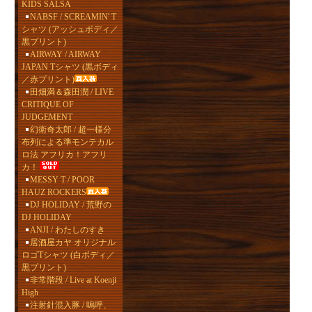
KIDS SALSA
NABSF / SCREAMIN' T
シャツ (アッシュボディ／
黒プリント)
AIRWAY / AIRWAY
JAPAN Tシャツ (黒ボディ
／赤プリント)
田畑満＆森田潤 / LIVE
CRITIQUE OF
JUDGEMENT
幻衛奇太郎 / 超一様分
布列による準モンテカル
ロ法 アフリカ！アフリ
カ！
MESSY T / POOR
HAUZ ROCKERS
DJ HOLIDAY / 荒野の
DJ HOLIDAY
ANJI / わたしのすき
居酒屋カヤ オリジナル
ロゴTシャツ (白ボディ／
黒プリント)
非常階段 / Live at Koenji
High
注射針混入豚 / 嗚呼、