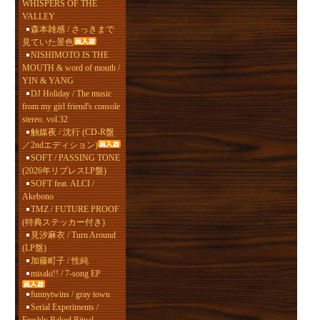
WHISPERS OF THE
VALLEY
森本雑感 / さっきまで
見ていた景色
NISHIMOTO IS THE
MOUTH & word of mouth /
YIN & YANG
DJ Holiday / The music
from my girl friend's console
stereo. vol.32
触媒夜 / 沈行 (CD-R盤
／2ndエディション)
SOFT / PASSING TONE
(2026年リプレスLP盤)
SOFT feat. ALCI /
Akebono
TMZ / FUTURE PROOF
(特典ステッカー付き)
見汐麻衣 / Turn Around
(LP盤)
加藤町子 / 性純
misaki!! / 7-song EP
funnytwins / gray town
Serial Experiments /