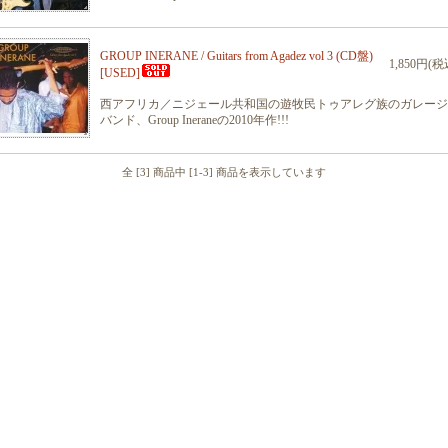
GROUP INERANE / Guitars from Agadez vol 3 (CD盤)
1,850円(税
[USED]
西アフリカ／ニジェール共和国の遊牧民トゥアレグ族のガレージ
バンド、Group Ineraneの2010年作!!!
全 [3] 商品中 [1-3] 商品を表示しています