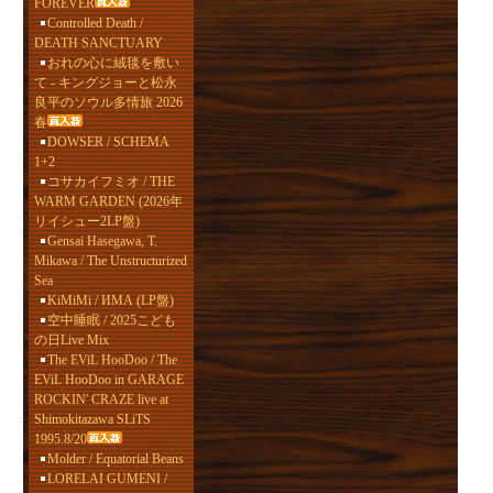
FOREVER
Controlled Death /
DEATH SANCTUARY
おれの心に絨毯を敷い
て - キングジョーと松永
良平のソウル多情旅 2026
春
DOWSER / SCHEMA
1+2
コサカイフミオ / THE
WARM GARDEN (2026年
リイシュー2LP盤)
Gensai Hasegawa, T.
Mikawa / The Unstructurized
Sea
KiMiMi / ИМА (LP盤)
空中睡眠 / 2025こども
の日Live Mix
The EViL HooDoo / The
EViL HooDoo in GARAGE
ROCKIN' CRAZE live at
Shimokitazawa SLiTS
1995.8/20
Molder / Equatorial Beans
LORELAI GUMENI /