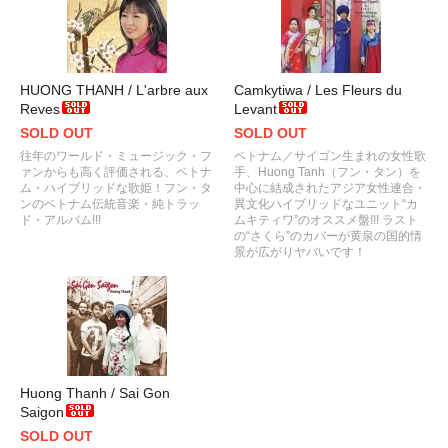
HUONG THANH / L'arbre aux
Camkytiwa / Les Fleurs du
Reves
Levant
SOLD OUT
SOLD OUT
往年のワールド・ミュージック・フ
ベトナム／サイゴン生まれの女性歌
ァンからも高く評価される、ベトナ
手、Huong Tanh（フン・タン）を
ム・ハイブリッドな歌姫！フン・タ
中心に結成されたアジア女性連合・
ンのベトナム伝統音楽・純トラッ
異文化ハイブリッドなユニット“カ
ド・アルバム!!!
ムキティワ”のオススメ盤!!! ラスト
の“さくら”のカバーが黄泉の国的情
景が広がりヤバいです！
Huong Thanh / Sai Gon
Saigon
SOLD OUT