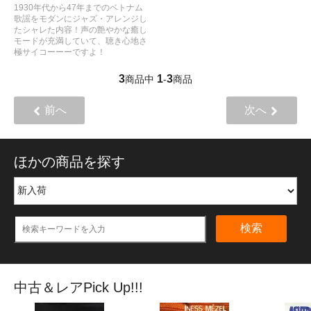
1930年代から47年までのベトナム
歌謡をモダンにジャズ・アレンジし
たシャレた内容！声の艶やかな癒し
モードが充満していて、聴き心地さ
極サイコーーーですよ！
3
1
3
商品中
-
商品
前へ
次へ
ほかの商品を探す
検索
中古＆レアPick Up!!!