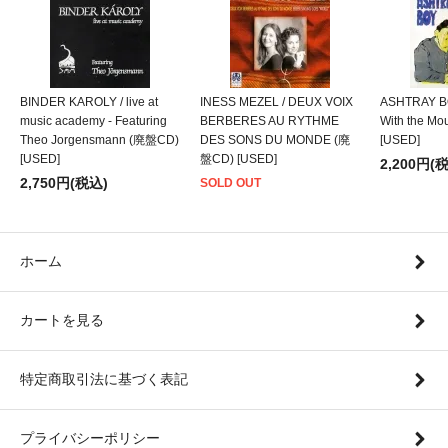
BINDER KAROLY / live at
INESS MEZEL / DEUX VOIX
ASHTRAY BO
music academy - Featuring
BERBERES AU RYTHME
With the M
Theo Jorgensmann (廃盤CD)
DES SONS DU MONDE (廃
[USED]
[USED]
盤CD) [USED]
2,200円(
2,750円(税込)
SOLD OUT
ホーム
カートを見る
特定商取引法に基づく表記
プライバシーポリシー