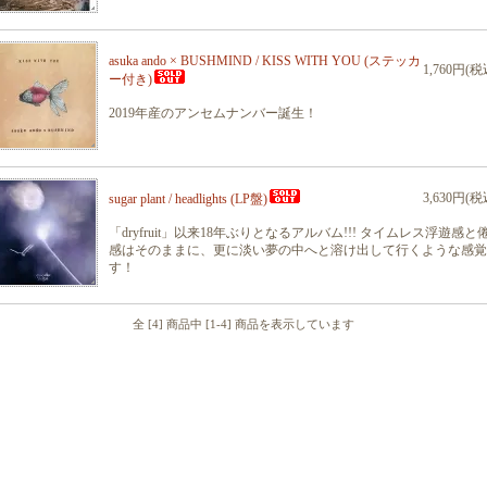
asuka ando × BUSHMIND / KISS WITH YOU (ステッカ
1,760円(税
ー付き)
2019年産のアンセムナンバー誕生！
3,630円(税
sugar plant / headlights (LP盤)
「dryfruit」以来18年ぶりとなるアルバム!!! タイムレス浮遊感と
感はそのままに、更に淡い夢の中へと溶け出して行くような感覚
す！
全 [4] 商品中 [1-4] 商品を表示しています