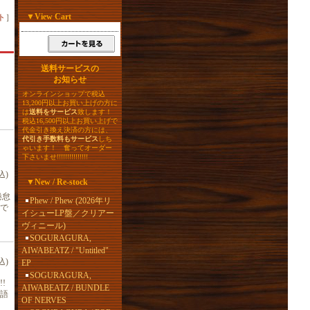
▼
View Cart
ト
］
送料サービスの
お知らせ
オンラインショップで税込
13,200円以上お買い上げの方に
は
送料をサービス
致します！
税込16,500円以上お買い上げで
代金引き換え決済の方には、
代引き手数料もサービス
しち
ゃいます！ 奮ってオーダー
下さいませ!!!!!!!!!!!!!!!
込)
▼
New / Re-stock
倦怠
Phew / Phew (2026年リ
で
イシューLP盤／クリアー
ヴィニール)
SOGURAGURA,
AIWABEATZ / "Untitled"
込)
EP
SOGURAGURA,
!
AIWABEATZ / BUNDLE
語
OF NERVES