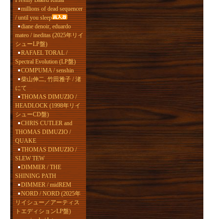
Freshly Baked Ritual
millions of dead sequencer
/ until you sleep
diane denoir, eduardo
mateo / ineditas (2025年リイ
シューLP盤)
RAFAEL TORAL /
Spectral Evolution (LP盤)
COMPUMA / senshin
柴山伸二, 竹田雅子 / 渚
にて
THOMAS DIMUZIO /
HEADLOCK (1998年リイ
シューCD盤)
CHRIS CUTLER and
THOMAS DIMUZIO /
QUAKE
THOMAS DIMUZIO /
SLEW TEW
DIMMER / THE
SHINING PATH
DIMMER / midREM
NORD / NORD (2025年
リイシュー／アーティス
トエディションLP盤)