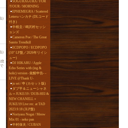
SOGURAGURA / FOR
/YOUR / MORNING
EPHEMEGRA / Scattered
Lettersハンカチ (DLコード
込)
付き)
中根圭 / 鳴沢村セッシ
ョンズ
Cameron Poe / The Great
Sanrio Trendkill
ECDPOPO / ECDPOPO
込)
(10" LP盤／2026年リイシ
ュー)
倦怠
DJ HIKARU / Apple
で
Echo Series with (ing &
holic) version -覚醒申告- -
LIVE @Thank U-
ju sei / 申 (カセット版)
ダブ平＆ニューシャネ
ル＋JUKE/19 / DUB-HEI &
NEW CHANELL＋
JUKE/19 Live rec. at TAD
2023.9.18 (3LP盤)
Noriyasu Nogai / Meow
Mix 01 - neko pan
中村保夫 / CUBAN