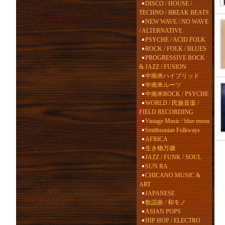
DISCO / HOUSE /
TECHNO / BREAK BEATS
NEW WAVE / NO WAVE
/ ALTERNATIVE
PSYCHE / ACID FOLK
ROCK / FOLK / BLUES
PROGRESSIVE ROCK
& JAZZ / FUSION
中南米ハイブリッド
中南米ルーツ
中南米ROCK / PSYCHE
WORLD / 民族音楽 /
FIELD RECORDING
Vintage Music / blue moon
Smithsonian Folkways
AFRICA
生き物万歳
JAZZ / FUNK / SOUL
SUN RA
CHICANO MUSIC &
ART
JAPANESE
歌謡曲 / 和モノ
ASIAN POPS
HIP HOP / ELECTRO