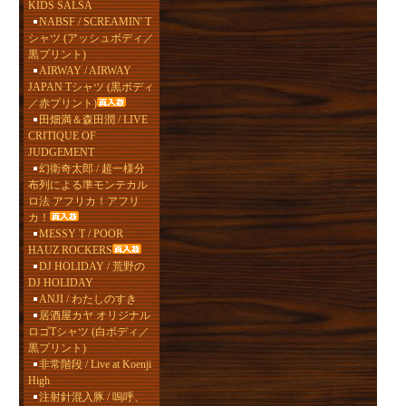
KIDS SALSA
NABSF / SCREAMIN' T
シャツ (アッシュボディ／
黒プリント)
AIRWAY / AIRWAY
JAPAN Tシャツ (黒ボディ
／赤プリント)
田畑満＆森田潤 / LIVE
CRITIQUE OF
JUDGEMENT
幻衛奇太郎 / 超一様分
布列による準モンテカル
ロ法 アフリカ！アフリ
カ！
MESSY T / POOR
HAUZ ROCKERS
DJ HOLIDAY / 荒野の
DJ HOLIDAY
ANJI / わたしのすき
居酒屋カヤ オリジナル
ロゴTシャツ (白ボディ／
黒プリント)
非常階段 / Live at Koenji
High
注射針混入豚 / 嗚呼、