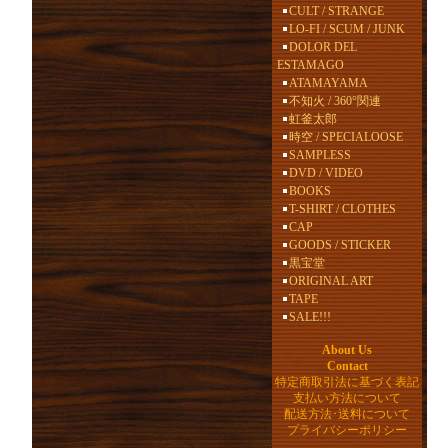
CULT / STRANGE
LO-FI / SCUM / JUNK
DOLOR DEL
ESTAMAGO
ATAMAYAMA
不知火 / 360°関連
虹釜太郎
時空 / SPECIALOOSE
SAMPLESS
DVD / VIDEO
BOOKS
T-SHIRT / CLOTHES
CAP
GOODS / STICKER
黒宝堂
ORIGINAL ART
TAPE
SALE!!!
About Us
Contact
特定商取引法に基づく表記
支払い方法について
配送方法･送料について
プライバシーポリシー