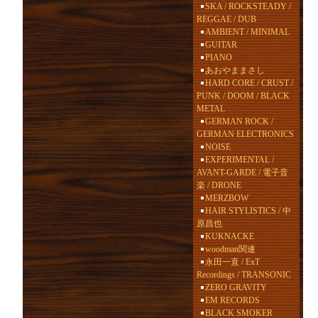
SKA / ROCKSTEADY /
REGGAE / DUB
AMBIENT / MINIMAL
GUITAR
PIANO
あおやままさし
HARD CORE / CRUST /
PUNK / DOOM / BLACK
METAL
GERMAN ROCK /
GERMAN ELECTRONICS
NOISE
EXPERIMENTAL /
AVANT-GARDE / 電子音
楽 / DRONE
MERZBOW
HAIR STYLISTICS / 中
原昌也
KUKNACKE
woodman関連
永田一直 / ExT
Recordings / TRANSONIC
ZERO GRAVITY
EM RECORDS
BLACK SMOKER