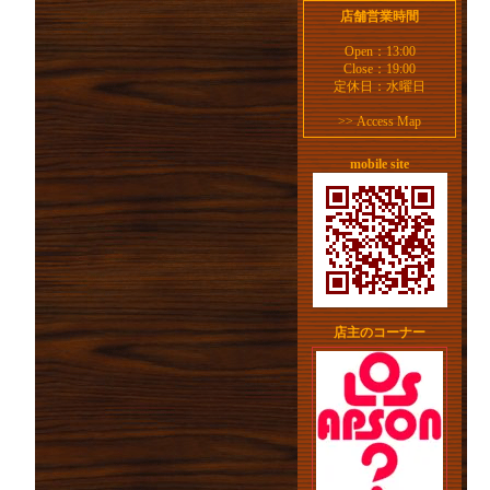
店舗営業時間
Open：13:00
Close：19:00
定休日：水曜日
>>
Access Map
mobile site
店主のコーナー