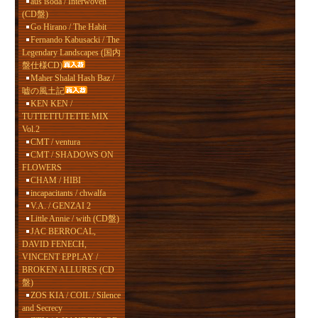
aus isoda / Interwoven
(CD盤)
Go Hirano / The Habit
Fernando Kabusacki / The
Legendary Landscapes (国内
盤仕様CD)
Maher Shalal Hash Baz /
嘘の風土記
KEN KEN /
TUTTETTUTETTE MIX
Vol.2
CMT / ventura
CMT / SHADOWS ON
FLOWERS
CHAM / HIBI
incapacitants / chwalfa
V.A. / GENZAI 2
Little Annie / with (CD盤)
JAC BERROCAL,
DAVID FENECH,
VINCENT EPPLAY /
BROKEN ALLURES (CD
盤)
ZOS KIA / COIL / Silence
and Secrecy