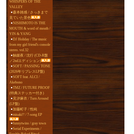
WHISPERS OF THE
VALLEY
森本雑感 / さっきまで
見ていた景色
NISHIMOTO IS THE
MOUTH & word of mouth /
YIN & YANG
DJ Holiday / The music
from my girl friend's console
stereo. vol.32
触媒夜 / 沈行 (CD-R盤
／2ndエディション)
SOFT / PASSING TONE
(2026年リプレスLP盤)
SOFT feat. ALCI /
Akebono
TMZ / FUTURE PROOF
(特典ステッカー付き)
見汐麻衣 / Turn Around
(LP盤)
加藤町子 / 性純
misaki!! / 7-song EP
funnytwins / gray town
Serial Experiments /