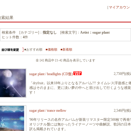
［
マイアカウン
検索結果
検索条件 [カテゴリー]：
指定なし
[検索文字]：
Artist：sugar plant
ヒット件数：
4
件
■おすすめ順
■価格順
■新着順
全 [4] 商品中 [1-4] 商品を表示しています
2,750円(税
sugar plant / headlights (CD盤)
「dryfruit」以来18年ぶりとなるアルバム!!! タイムレス浮遊感と
感はそのままに、更に淡い夢の中へと溶け出して行くような感覚
す！
sugar plant / trance mellow
2,546円(税
'96年リリースの名作アルバムが新装リマスター限定500枚で再発!!
オリジナル盤には無かったライナーノーツや曲解説、歌詞の日本
訳も掲載されています。