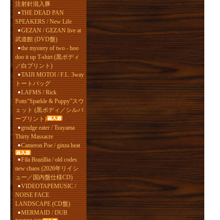
注射針混入豚
THE DEAD PAN
SPEAKERS / New Life
GEZAN / GEZAN live at
武道館 (DVD盤)
the mystery of two - hoo
doo it up T-shirt (黒ボディ
／白プリント)
TAIJI MOTOI / F.L. 3way
トートバッグ
LAFMS / Rick
Potts“Sparkle & Puppy”スウ
ェット (黒ボディ／シルバ
ープリント)
grudge eater / Tsuyama
Thirty Massacre
Cameron Poe / ginza heat
Fila Brazillia / old codes
new chaos (2026年リイシ
ュー／国内盤仕様CD)
VIDEOTAPEMUSIC /
NOISE FACE
LANDSCAPE (CD盤)
MERMAID / DUB