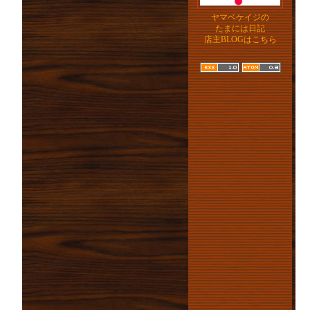
ヤマベケイジの
たまには日記
店主BLOGはこちら