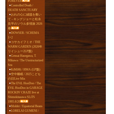
FOREVER
Controlled Death /
DEATH SANCTUARY
おれの心に絨毯を敷い
て - キングジョーと松永
良平のソウル多情旅 2026
春
DOWSER / SCHEMA
1+2
コサカイフミオ / THE
WARM GARDEN (2026年
リイシュー2LP盤)
Gensai Hasegawa, T.
Mikawa / The Unstructurized
Sea
KiMiMi / ИМА (LP盤)
空中睡眠 / 2025こども
の日Live Mix
The EViL HooDoo / The
EViL HooDoo in GARAGE
ROCKIN' CRAZE live at
Shimokitazawa SLiTS
1995.8/20
Molder / Equatorial Beans
LORELAI GUMENI /