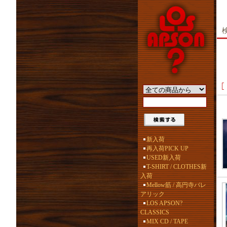
新入荷
再入荷PICK UP
USED新入荷
T-SHIRT / CLOTHES新
入荷
Mellow筋 / 高円寺バレ
アリック
LOS APSON?
CLASSICS
MIX CD / TAPE