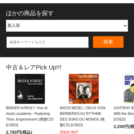
ほかの商品を探す
検索
中古＆レアPick Up!!!
BINDER KAROLY / live at
INESS MEZEL / DEUX VOIX
ASHTRAY BO
music academy - Featuring
BERBERES AU RYTHME
With the M
Theo Jorgensmann (廃盤CD)
DES SONS DU MONDE (廃
[USED]
[USED]
盤CD) [USED]
2,200円(
2,750円(税込)
SOLD OUT