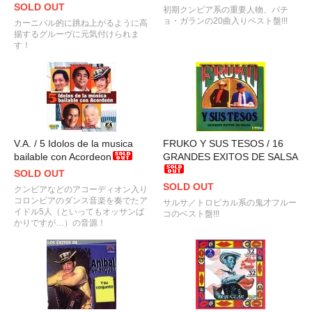
SOLD OUT
初期クンビア系の重要人物、パチ
ョ・ガランの20曲入りベスト盤!!!
カーニバル的に跳ね上がるように高
揚するグルーヴに元気付けられま
す！
V.A. / 5 Idolos de la musica
FRUKO Y SUS TESOS / 16
bailable con Acordeon
GRANDES EXITOS DE SALSA
SOLD OUT
SOLD OUT
クンビアなどのアコーディオン入り
コロンビアのダンス音楽を奏でたア
サルサ／トロピカル系の鬼才フルー
イドル5人（といってもオッサンば
コのベスト盤!!!
かりですが…）の音源！