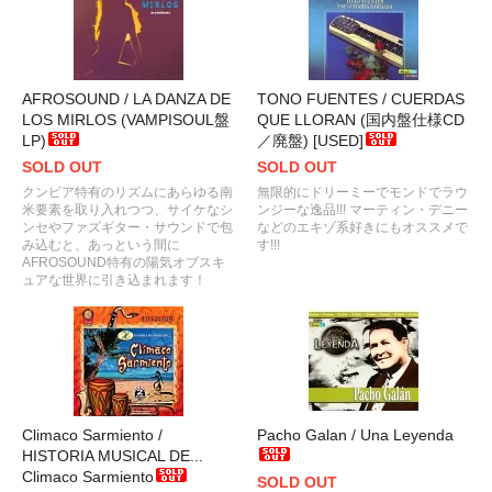
AFROSOUND / LA DANZA DE
TONO FUENTES / CUERDAS
LOS MIRLOS (VAMPISOUL盤
QUE LLORAN (国内盤仕様CD
LP)
／廃盤) [USED]
SOLD OUT
SOLD OUT
クンビア特有のリズムにあらゆる南
無限的にドリーミーでモンドでラウ
米要素を取り入れつつ、サイケなシ
ンジーな逸品!!! マーティン・デニー
ンセやファズギター・サウンドで包
などのエキゾ系好きにもオススメで
み込むと、あっという間に
す!!!
AFROSOUND特有の陽気オブスキ
ュアな世界に引き込まれます！
Climaco Sarmiento /
Pacho Galan / Una Leyenda
HISTORIA MUSICAL DE...
Climaco Sarmiento
SOLD OUT