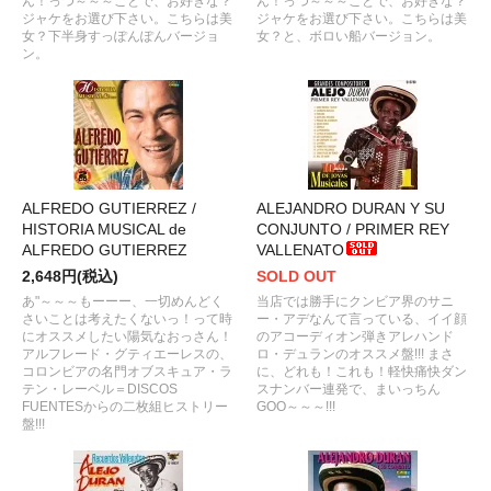
ん！っつ～～～ことで、お好きな？
ん！っつ～～～ことで、お好きな？
ジャケをお選び下さい。こちらは美
ジャケをお選び下さい。こちらは美
女？下半身すっぽんぽんバージョ
女？と、ボロい船バージョン。
ン。
ALFREDO GUTIERREZ /
ALEJANDRO DURAN Y SU
HISTORIA MUSICAL de
CONJUNTO / PRIMER REY
ALFREDO GUTIERREZ
VALLENATO
2,648円(税込)
SOLD OUT
あ"～～～もーーー、一切めんどく
当店では勝手にクンビア界のサニ
さいことは考えたくないっ！って時
ー・アデなんて言っている、イイ顔
にオススメしたい陽気なおっさん！
のアコーディオン弾きアレハンド
アルフレード・グティエーレスの、
ロ・デュランのオススメ盤!!! まさ
コロンビアの名門オブスキュア・ラ
に、どれも！これも！軽快痛快ダン
テン・レーベル＝DISCOS
スナンバー連発で、まいっちん
FUENTESからの二枚組ヒストリー
GOO～～～!!!
盤!!!