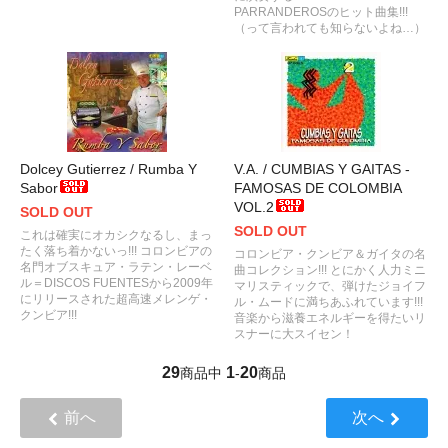
PARRANDEROSのヒット曲集!!!
（って言われても知らないよね…）
Dolcey Gutierrez / Rumba Y
V.A. / CUMBIAS Y GAITAS -
Sabor
FAMOSAS DE COLOMBIA
VOL.2
SOLD OUT
SOLD OUT
これは確実にオカシクなるし、まっ
たく落ち着かないっ!!! コロンビアの
コロンビア・クンビア＆ガイタの名
名門オブスキュア・ラテン・レーベ
曲コレクション!!! とにかく人力ミニ
ル＝DISCOS FUENTESから2009年
マリスティックで、弾けたジョイフ
にリリースされた超高速メレンゲ・
ル・ムードに満ちあふれています!!!
クンビア!!!
音楽から滋養エネルギーを得たいリ
スナーに大スイセン！
29
1
20
商品中
-
商品
前へ
次へ