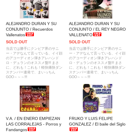
ALEJANDRO DURAN Y SU
ALEJANDRO DURAN Y SU
CONJUNTO / Recuerdos
CONJUNTO / EL REY NEGRO
Vallenatos
VALLENATO
SOLD OUT
SOLD OUT
当店では勝手にクンビア界のサニ
当店では勝手にクンビア界のサニ
ー・アデなんて言っている、イイ顔
ー・アデなんて言っている、イイ顔
のアコーディオン弾きアレハンド
のアコーディオン弾きアレハンド
ロ・デュランのオススメ盤!!! まさ
ロ・デュランのオススメ盤!!! まさ
に、どれも！これも！軽快痛快ダン
に、どれも！これも！軽快痛快ダン
スナンバー連発で、まいっちん
スナンバー連発で、まいっちん
GOO～～～!!!
GOO～～～!!!
V.A. / EN ENERO EMPIEZAN
FRUKO Y LUIS FELIPE
LAS CORRALEJAS - Porros y
GONZALEZ / El baile del Siglo
Fandangos