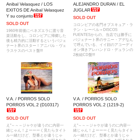
Anibal Velasquez / LOS
ALEJANDRO DURAN / EL
EXITOS DE Anibal Velasquez
JUGLAR
Y su conjunto
SOLD OUT
SOLD OUT
コロンビアの名門オブスキュア・ラ
テン・レーベル＝DISCOS
1960年前後にベネズエラに渡り音
FUENTESからの、当店では勝手に
楽活動をし、コロンビアに帰郷した
バジェナート界のサニー・アデなん
後も精力的に活動するというバジェ
て呼んでいる、イイ顔のアコーディ
ナート界のスター！アニバル・ヴェ
オン弾きアレハンドロ・デュランの
ラスケスのベスト盤!!!
2枚組CD盤!!!
V.A. / PORROS SOLO
V.A. / PORROS SOLO
PORROS VOL.2 (D10317)
PORROS VOL.2 (1219-2)
SOLD OUT
SOLD OUT
え"～～～ジャケが違うのに内容一
え"～～～ジャケが違うのに内容一
緒じゃん！よーーーく見たらタイト
緒じゃん！よーーーく見たらタイト
ル一緒だけど、型番とか違うじゃ
ル一緒だけど、型番とか違うじゃ