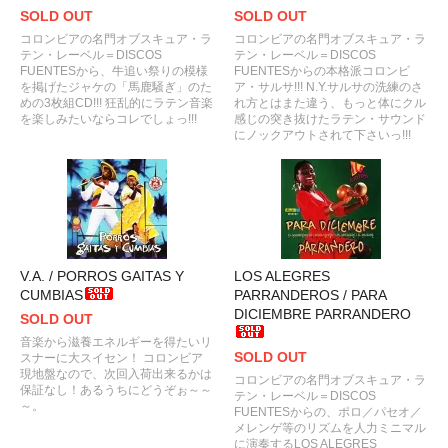
SOLD OUT
SOLD OUT
コロンビアの名門オブスキュア・ラ
コロンビアの名門オブスキュア・ラ
テン・レーベル＝DISCOS
テン・レーベル＝DISCOS
FUENTESから、牛追い祭りの模様
FUENTESからの本格派コロンビ
を掲げたジャケの「馬鹿騒ぎ」のた
ア・サルサ!!! N.Y.サルサの洗練のさ
めの3枚組CD!!! 狂乱的にラテン音楽
れ方とはまた違う、もっと体にクル
を楽しみたいならコレでしょっ!!!
感じの突き抜けたラテン・サウンド
にノックアウトされて下さいっ!!!
V.A. / PORROS GAITAS Y
LOS ALEGRES
CUMBIAS
PARRANDEROS / PARA
DICIEMBRE PARRANDERO
SOLD OUT
音楽から滋養エネルギーを得たいリ
SOLD OUT
スナーに大スイセン！ コロンビア
現地盤なので、次回入荷出来るかは
コロンビアの名門オブスキュア・ラ
保証なし！あるうちにどうぞぉ～～
テン・レーベル＝DISCOS
～。
FUENTESからの、ポロ／パセオ／
メレンゲ等のリズムを人力ミニマル
に演奏するLOS ALEGRES