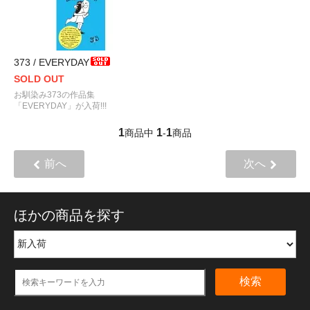
373 / EVERYDAY
SOLD OUT
お馴染み373の作品集
「EVERYDAY」が入荷!!!
1
1
1
商品中
-
商品
前へ
次へ
ほかの商品を探す
検索