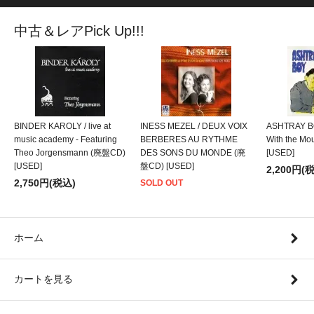
中古＆レアPick Up!!!
BINDER KAROLY / live at
INESS MEZEL / DEUX VOIX
ASHTRAY BO
music academy - Featuring
BERBERES AU RYTHME
With the M
Theo Jorgensmann (廃盤CD)
DES SONS DU MONDE (廃
[USED]
[USED]
盤CD) [USED]
2,200円(
2,750円(税込)
SOLD OUT
ホーム
カートを見る