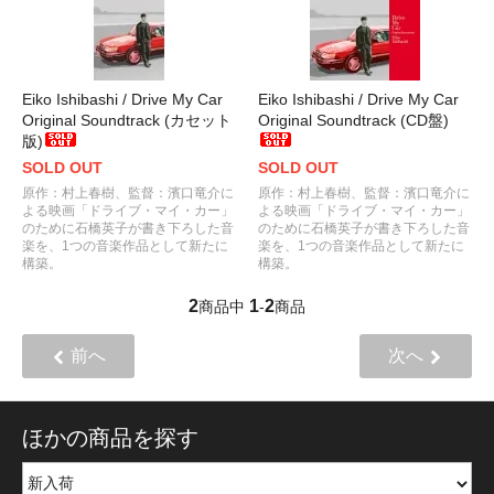
Eiko Ishibashi / Drive My Car
Eiko Ishibashi / Drive My Car
Original Soundtrack (カセット
Original Soundtrack (CD盤)
版)
SOLD OUT
SOLD OUT
原作：村上春樹、監督：濱口竜介に
原作：村上春樹、監督：濱口竜介に
よる映画「ドライブ・マイ・カー」
よる映画「ドライブ・マイ・カー」
のために石橋英子が書き下ろした音
のために石橋英子が書き下ろした音
楽を、1つの音楽作品として新たに
楽を、1つの音楽作品として新たに
構築。
構築。
2
1
2
商品中
-
商品
前へ
次へ
ほかの商品を探す