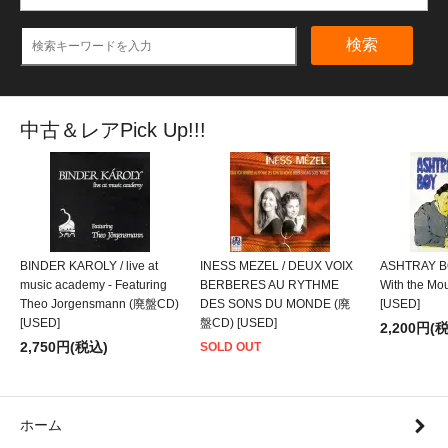
検索
中古＆レアPick Up!!!
BINDER KAROLY / live at
INESS MEZEL / DEUX VOIX
ASHTRAY BO
music academy - Featuring
BERBERES AU RYTHME
With the M
Theo Jorgensmann (廃盤CD)
DES SONS DU MONDE (廃
[USED]
[USED]
盤CD) [USED]
2,200円(
2,750円(税込)
SOLD OUT
ホーム