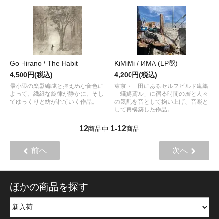
Go Hirano / The Habit
KiMiMi / ИМА (LP盤)
4,500円(税込)
4,200円(税込)
最小限の楽器編成と控えめな音色に
東京・三田にあるセルフビルド建築
よって、繊細な旋律が静かに、そし
「蟻鱒鳶ル」に宿る時間の層と人々
てゆっくりと紡がれていく作品。
の気配を音として掬い上げ、音楽と
して再構築した作品。
12
1
12
商品中
-
商品
前へ
次へ
ほかの商品を探す