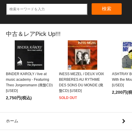
検索
中古＆レアPick Up!!!
BINDER KAROLY / live at
INESS MEZEL / DEUX VOIX
ASHTRAY BO
music academy - Featuring
BERBERES AU RYTHME
With the M
Theo Jorgensmann (廃盤CD)
DES SONS DU MONDE (廃
[USED]
[USED]
盤CD) [USED]
2,200円(
2,750円(税込)
SOLD OUT
ホーム