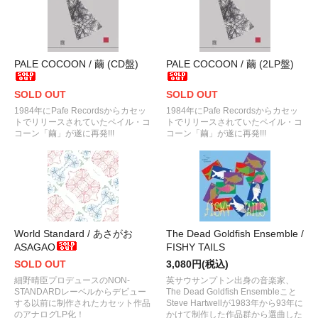
PALE COCOON / 繭 (CD盤)
PALE COCOON / 繭 (2LP盤)
SOLD OUT
SOLD OUT
1984年にPafe Recordsからカセッ
1984年にPafe Recordsからカセッ
トでリリースされていたペイル・コ
トでリリースされていたペイル・コ
コーン「繭」が遂に再発!!!
コーン「繭」が遂に再発!!!
World Standard / あさがお
The Dead Goldfish Ensemble /
ASAGAO
FISHY TAILS
SOLD OUT
3,080円(税込)
細野晴臣プロデュースのNON-
英サウサンプトン出身の音楽家、
STANDARDレーベルからデビュー
The Dead Goldfish Ensembleこと
する以前に制作されたカセット作品
Steve Hartwellが1983年から93年に
のアナログLP化！
かけて制作した作品群から選曲した