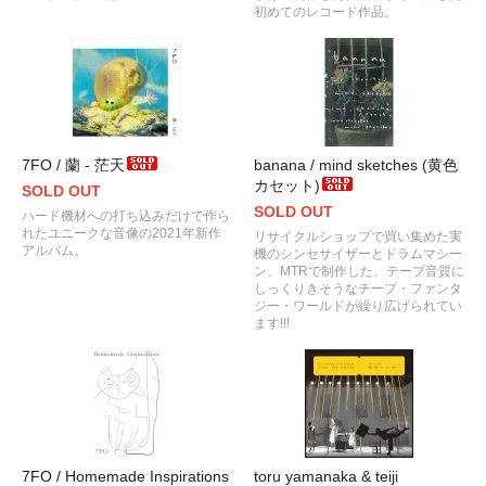
初めてのレコード作品。
7FO / 蘭 - 茫天
banana / mind sketches (黄色
カセット)
SOLD OUT
SOLD OUT
ハード機材への打ち込みだけで作ら
れたユニークな音像の2021年新作
リサイクルショップで買い集めた実
アルバム。
機のシンセサイザーとドラムマシー
ン、MTRで制作した、テープ音質に
しっくりきそうなチープ・ファンタ
ジー・ワールドが繰り広げられてい
ます!!!
7FO / Homemade Inspirations
toru yamanaka & teiji