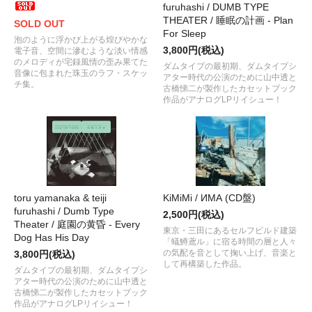
furuhashi / DUMB TYPE
THEATER / 睡眠の計画 - Plan
SOLD OUT
For Sleep
泡のように浮かび上がる煌びやかな
3,800円(税込)
電子音、空間に滲むような淡い情感
のメロディが宅録風情の歪み果てた
ダムタイプの最初期、ダムタイプシ
音像に包まれた珠玉のラフ・スケッ
アター時代の公演のために山中透と
チ集。
古橋悌二が製作したカセットブック
作品がアナログLPリイシュー！
toru yamanaka & teiji
KiMiMi / ИМА (CD盤)
furuhashi / Dumb Type
2,500円(税込)
Theater / 庭園の黄昏 - Every
東京・三田にあるセルフビルド建築
Dog Has His Day
「蟻鱒鳶ル」に宿る時間の層と人々
の気配を音として掬い上げ、音楽と
3,800円(税込)
して再構築した作品。
ダムタイプの最初期、ダムタイプシ
アター時代の公演のために山中透と
古橋悌二が製作したカセットブック
作品がアナログLPリイシュー！