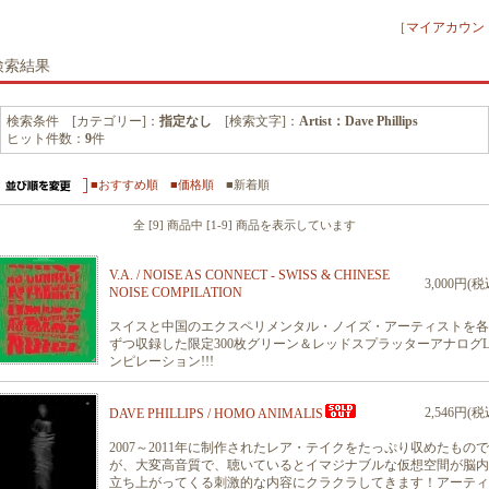
［
マイアカウン
検索結果
検索条件 [カテゴリー]：
指定なし
[検索文字]：
Artist：Dave Phillips
ヒット件数：
9
件
■おすすめ順
■価格順
■新着順
全 [9] 商品中 [1-9] 商品を表示しています
V.A. / NOISE AS CONNECT - SWISS & CHINESE
3,000円(税
NOISE COMPILATION
スイスと中国のエクスペリメンタル・ノイズ・アーティストを各
ずつ収録した限定300枚グリーン＆レッドスプラッターアナログL
ンピレーション!!!
2,546円(税
DAVE PHILLIPS / HOMO ANIMALIS
2007～2011年に制作されたレア・テイクをたっぷり収めたもの
が、大変高音質で、聴いているとイマジナブルな仮想空間が脳内
立ち上がってくる刺激的な内容にクラクラしてきます！アーティ