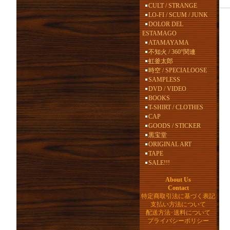
CULT / STRANGE
LO-FI / SCUM / JUNK
DOLOR DEL
ESTAMAGO
ATAMAYAMA
不知火 / 360°関連
虹釜太郎
時空 / SPECIALOOSE
SAMPLESS
DVD / VIDEO
BOOKS
T-SHIRT / CLOTHES
CAP
GOODS / STICKER
黒宝堂
ORIGINAL ART
TAPE
SALE!!!
About Us
Contact
特定商取引法に基づく表記
支払い方法について
配送方法･送料について
プライバシーポリシー