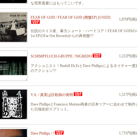
な現実逃避にはもってこいです。
FEAR OF GOD / FEAR OF GOD (廃盤EP) [USED]
1,870円(税
伝説のスイス産、暴力ショート・ハードコア！FEAR OF GODの
1st EPのFar Out Recordsからの再発盤!!!
1,222円(税
SCHIMPFLUCH-GRUPPE / NIGREDO
アクショニスト！Rudolf Eb.ErとDave Phillipsによるネイチャー
のアクション!!!
1,527円(税
V.A. / 真実は詐欺師の発明
Dave PhillipsとFrancisco Meirino両者の日本ツアーに合わせて制
た日瑞友好スプリット。
1,731円(税
Dave Phillips / ?