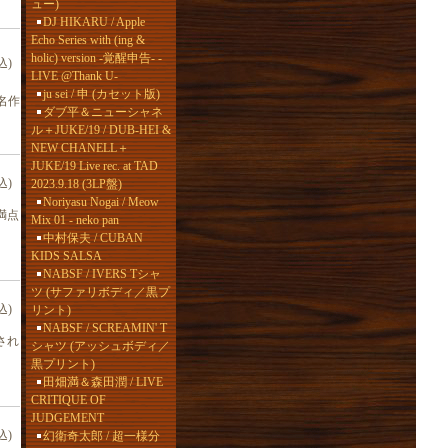
ュー)
DJ HIKARU / Apple
Echo Series with (ing &
holic) version -覚醒申告- -
込)
LIVE @Thank U-
ju sei / 申 (カセット版)
名作
ダブ平＆ニューシャネ
ル＋JUKE/19 / DUB-HEI &
NEW CHANELL＋
JUKE/19 Live rec. at TAD
込)
2023.9.18 (3LP盤)
Noriyasu Nogai / Meow
度満点
Mix 01 - neko pan
中村保夫 / CUBAN
KIDS SALSA
NABSF / IVERS Tシャ
ツ (サファリボディ／黒プ
込)
リント)
NABSF / SCREAMIN' T
作され
シャツ (アッシュボディ／
黒プリント)
田畑満＆森田潤 / LIVE
CRITIQUE OF
JUDGEMENT
込)
幻衛奇太郎 / 超一様分