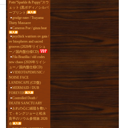
Potts“Sparkle & Puppy”スウ
ェット (黒ボディ／シルバ
ープリント)
grudge eater / Tsuyama
Thirty Massacre
Cameron Poe / ginza heat
psychick warriors ov gaia /
ov biospheres and sacred
grooves (2026年リイシュ
ー／国内盤仕様CD)
Fila Brazillia / old codes
new chaos (2026年リイシ
ュー／国内盤仕様CD)
VIDEOTAPEMUSIC /
NOISE FACE
LANDSCAPE (CD盤)
MERMAID / DUB
FOREVER
Controlled Death /
DEATH SANCTUARY
おれの心に絨毯を敷い
て - キングジョーと松永
良平のソウル多情旅 2026
春