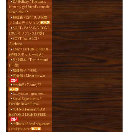
DJ Holiday / The music
from my girl friend's console
stereo. vol.32
触媒夜 / 沈行 (CD-R盤
／2ndエディション)
SOFT / PASSING TONE
(2026年リプレスLP盤)
SOFT feat. ALCI /
Akebono
TMZ / FUTURE PROOF
(特典ステッカー付き)
見汐麻衣 / Turn Around
(LP盤)
加藤町子 / 性純
高倉健 / Me at the war
misaki!! / 7-song EP
funnytwins / gray town
Serial Experiments /
Freshly Baked Ritual
404 Not Funeral / FAR
BEYOND LIGHTSPEED
millions of dead sequencer
/ until you sleep