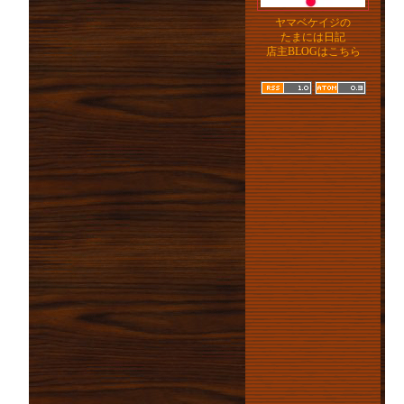
ヤマベケイジの
たまには日記
店主BLOGはこちら