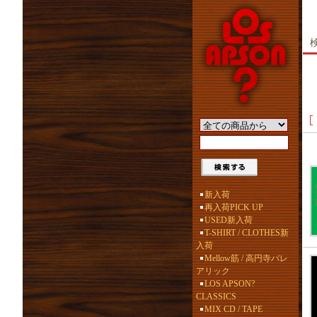
新入荷
再入荷PICK UP
USED新入荷
T-SHIRT / CLOTHES新
入荷
Mellow筋 / 高円寺バレ
アリック
LOS APSON?
CLASSICS
MIX CD / TAPE