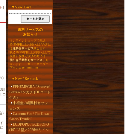
▼
View Cart
ト
］
送料サービスの
お知らせ
オンラインショップで税込
13,200円以上お買い上げの方に
は
送料をサービス
致します！
税込16,500円以上お買い上げで
代金引き換え決済の方には、
代引き手数料もサービス
しち
ゃいます！ 奮ってオーダー
下さいませ!!!!!!!!!!!!!!!
込)
▼
New / Re-stock
EPHEMEGRA / Scattered
3組
Lettersハンカチ (DLコード
Pコ
付き)
中根圭 / 鳴沢村セッシ
ョンズ
込)
Cameron Poe / The Great
Sanrio Trendkill
です
ECDPOPO / ECDPOPO
に
(10" LP盤／2026年リイシ
ー