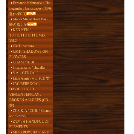
Fernando Kabusacki / The
Legendary Landscapes (国内
盤仕様CD)
Maher Shalal Hash Baz /
嘘の風土記
KEN KEN /
TUTTETTUTETTE MIX
Vol.2
CMT / ventura
CMT / SHADOWS ON
FLOWERS
CHAM / HIBI
incapacitants / chwalfa
V.A. / GENZAI 2
Little Annie / with (CD盤)
JAC BERROCAL,
DAVID FENECH,
VINCENT EPPLAY /
BROKEN ALLURES (CD
盤)
ZOS KIA / COIL / Silence
and Secrecy
Z'EV / A HANDFUL OF
ELEMENTS
MERZBOW, BASTARD