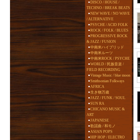
DISCO / HOUSE /
TECHNO / BREAK BEATS
NEW WAVE / NO WAVE
/ ALTERNATIVE
PSYCHE / ACID FOLK
ROCK / FOLK / BLUES
PROGRESSIVE ROCK
& JAZZ / FUSION
中南米ハイブリッド
中南米ルーツ
中南米ROCK / PSYCHE
WORLD / 民族音楽 /
FIELD RECORDING
Vintage Music / blue moon
Smithsonian Folkways
AFRICA
生き物万歳
JAZZ / FUNK / SOUL
SUN RA
CHICANO MUSIC &
ART
JAPANESE
歌謡曲 / 和モノ
ASIAN POPS
HIP HOP / ELECTRO