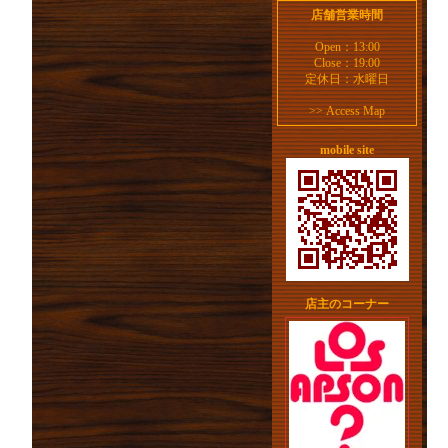
店舗営業時間
Open：13:00
Close：19:00
定休日：水曜日
>>
Access Map
mobile site
店主のコーナー