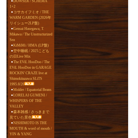
DOWSER / SCHEMA
1+2
コサカイフミオ / THE
WARM GARDEN (2026年
リイシュー2LP盤)
Gensai Hasegawa, T.
Mikawa / The Unstructurized
Sea
KiMiMi / ИМА (LP盤)
空中睡眠 / 2025こども
の日Live Mix
The EViL HooDoo / The
EViL HooDoo in GARAGE
ROCKIN' CRAZE live at
Shimokitazawa SLiTS
1995.8/20
Molder / Equatorial Beans
LORELAI GUMENI /
WHISPERS OF THE
VALLEY
森本雑感 / さっきまで
見ていた景色
NISHIMOTO IS THE
MOUTH & word of mouth /
YIN & YANG