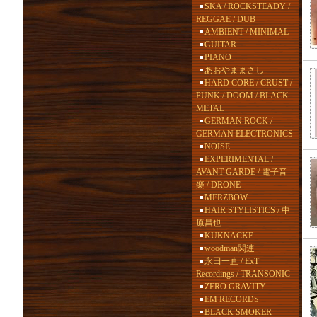
SKA / ROCKSTEADY /
REGGAE / DUB
AMBIENT / MINIMAL
GUITAR
PIANO
あおやままさし
HARD CORE / CRUST /
PUNK / DOOM / BLACK
METAL
GERMAN ROCK /
GERMAN ELECTRONICS
NOISE
EXPERIMENTAL /
AVANT-GARDE / 電子音
楽 / DRONE
MERZBOW
HAIR STYLISTICS / 中
原昌也
KUKNACKE
woodman関連
永田一直 / ExT
Recordings / TRANSONIC
ZERO GRAVITY
EM RECORDS
BLACK SMOKER