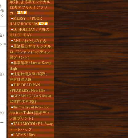
布列による準モンテカル
ト
ロ法 アフリカ！アフリ
ュ作
カ！
ンク
MESSY T / POOR
HAUZ ROCKERS
DJ HOLIDAY / 荒野の
DJ HOLIDAY
込)
ANJI / わたしのすき
!!!
居酒屋カヤ オリジナル
ロゴTシャツ (白ボディ／
黒プリント)
非常階段 / Live at Koenji
High
注射針混入豚 / 嗚呼、
込)
注射針混入豚
THE DEAD PAN
SPEAKERS / New Life
GEZAN / GEZAN live at
武道館 (DVD盤)
the mystery of two - hoo
doo it up T-shirt (黒ボディ
込)
／白プリント)
ー
TAIJI MOTOI / F.L. 3way
トートバッグ
LAFMS / Rick