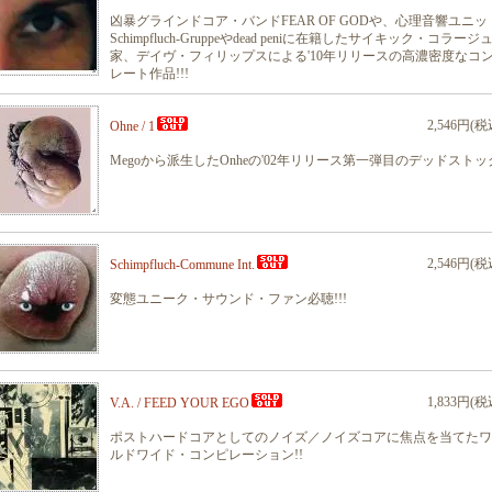
凶暴グラインドコア・バンドFEAR OF GODや、心理音響ユニッ
Schimpfluch-Gruppeやdead peniに在籍したサイキック・コラージ
家、デイヴ・フィリップスによる'10年リリースの高濃密度なコ
レート作品!!!
2,546円(税
Ohne / 1
Megoから派生したOnheの'02年リリース第一弾目のデッドストック
2,546円(税
Schimpfluch-Commune Int.
変態ユニーク・サウンド・ファン必聴!!!
1,833円(税
V.A. / FEED YOUR EGO
ポストハードコアとしてのノイズ／ノイズコアに焦点を当てたワ
ルドワイド・コンピレーション!!