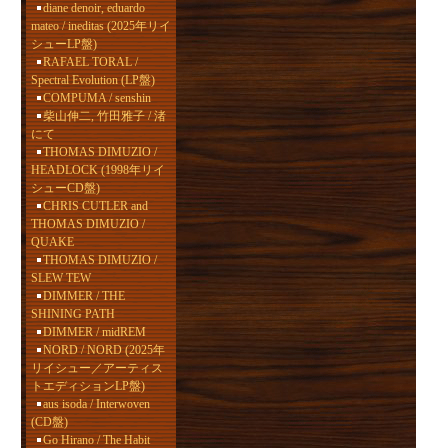
diane denoir, eduardo
mateo / ineditas (2025年リイ
シューLP盤)
RAFAEL TORAL /
Spectral Evolution (LP盤)
COMPUMA / senshin
柴山伸二, 竹田雅子 / 渚
にて
THOMAS DIMUZIO /
HEADLOCK (1998年リイ
シューCD盤)
CHRIS CUTLER and
THOMAS DIMUZIO /
QUAKE
THOMAS DIMUZIO /
SLEW TEW
DIMMER / THE
SHINING PATH
DIMMER / midREM
NORD / NORD (2025年
リイシュー／アーティス
トエディションLP盤)
aus isoda / Interwoven
(CD盤)
Go Hirano / The Habit