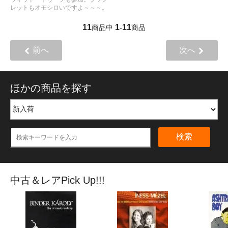
レットもオモシロいですよ～～～。
11
1
11
商品中
-
商品
前へ
次へ
ほかの商品を探す
検索
中古＆レアPick Up!!!