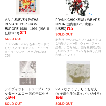
">
V.A. / UNEVEN PATHS:
FRANK CHICKENS / WE ARE
DEVIANT POP FROM
NINJA (国内盤12"／廃盤)
EUROPE 1980 - 1991 (国内盤
[USED]
仕様2CD)
SOLD OUT
SOLD OUT
84年リリースのエキゾ・エレクトロ
な特珍ナンバー!!!「ウィー・アー・
「DEVIANT POP」をキーワードに
忍者」。こちらは、謎な曲展開が楽
したUK／ヨーロピアン・ニューウ
しいロングバージョンを収録した国
ェイヴ～シンセ・ポップの2枚組
内盤12インチ！
CD!!!
デイヴィッド・トゥープ / フラ
V.A. / なまこじょしこおせえ
ッター・エコー 音の中に生き
(女子高生生写真＋バッジ付き)
る
SOLD OUT
SOLD OUT