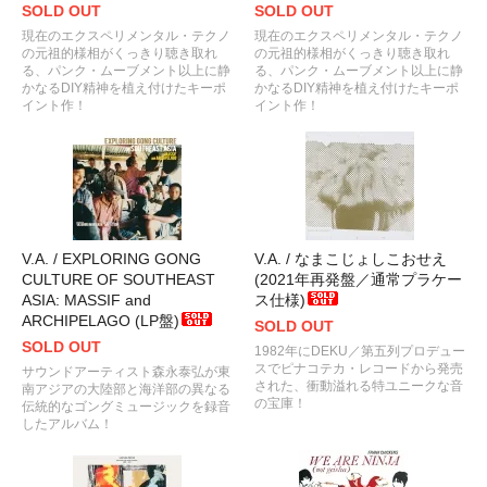
SOLD OUT
SOLD OUT
現在のエクスペリメンタル・テクノ
現在のエクスペリメンタル・テクノ
の元祖的様相がくっきり聴き取れ
の元祖的様相がくっきり聴き取れ
る、パンク・ムーブメント以上に静
る、パンク・ムーブメント以上に静
かなるDIY精神を植え付けたキーポ
かなるDIY精神を植え付けたキーポ
イント作！
イント作！
V.A. / EXPLORING GONG
V.A. / なまこじょしこおせえ
CULTURE OF SOUTHEAST
(2021年再発盤／通常プラケー
ASIA: MASSIF and
ス仕様)
ARCHIPELAGO (LP盤)
SOLD OUT
SOLD OUT
1982年にDEKU／第五列プロデュー
スでピナコテカ・レコードから発売
サウンドアーティスト森永泰弘が東
された、衝動溢れる特ユニークな音
南アジアの大陸部と海洋部の異なる
の宝庫！
伝統的なゴングミュージックを録音
したアルバム！