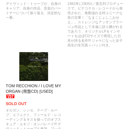
デイヴィッド・トゥープが、自身の
1982年にDEKU／第五列プロデュー
キャリア、自身の作品、音楽のパー
スで、ピナコテカ・レコードから発
トナーについて振り返る、決定的な
売された、衝動溢れる特ユニークな
一冊。
音の宝庫！「なまこじょしこおせ
え」。ストレンジなアッサンブラー
ジュ作品として永遠に語り継がれる
であろう、オリジナルLP＆インサ
ートをほぼCDサイズで再現した日
本が誇る名作!!! ジャケになった女子
高生の生写真＋バッジ付き。
TOM RECCHION / I LOVE MY
ORGAN (廃盤CD) [USED]
SOLD OUT
オルガン、シンセ、テープ・ルー
プ、エフェクト、フィールド・レコ
ーディング＆キスを操ってのオブス
キュア・エキゾ・オンパレード!!! デ
ヴィッド・トゥープも参加。ブック