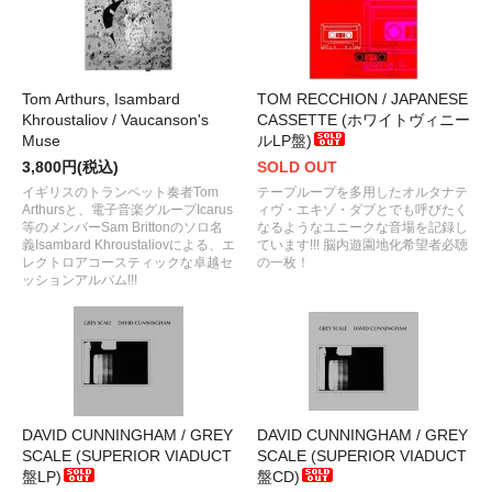
Tom Arthurs, Isambard
TOM RECCHION / JAPANESE
Khroustaliov / Vaucanson's
CASSETTE (ホワイトヴィニー
Muse
ルLP盤)
3,800円(税込)
SOLD OUT
イギリスのトランペット奏者Tom
テープループを多用したオルタナテ
Arthursと、電子音楽グループIcarus
ィヴ・エキゾ・ダブとでも呼びたく
等のメンバーSam Brittonのソロ名
なるようなユニークな音場を記録し
義Isambard Khroustaliovによる、エ
ています!!! 脳内遊園地化希望者必聴
レクトロアコースティックな卓越セ
の一枚！
ッションアルバム!!!
DAVID CUNNINGHAM / GREY
DAVID CUNNINGHAM / GREY
SCALE (SUPERIOR VIADUCT
SCALE (SUPERIOR VIADUCT
盤LP)
盤CD)