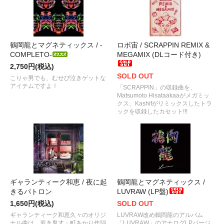
鶴岡龍とマグネティックス / -
ロボ宙 / SCRAPPIN REMIX &
COMPLETO-
MEGAMIX (DLコード付き)
2,750円(税込)
SOLD OUT
こりゃ男でも、むせび泣きゲットな
アイテムですよ！
「SCRAPPIN」の収録曲を、
Matsumoto Hisataakaaがメガミッ
クス、Kashifがリミックスしたトラ
ックを収録したカセット!!!
ギャランティーク和恵 / 夜に起
鶴岡龍とマグネティックス /
きるパトロン
LUVRAW (LP盤)
1,650円(税込)
SOLD OUT
ギャランティーク和恵久々のオリジ
LUVRAW改め鶴岡龍のアルバム
ナル曲は、若き鬼才・町あかり作詞
「LUVRAW」のアナログLPバージ