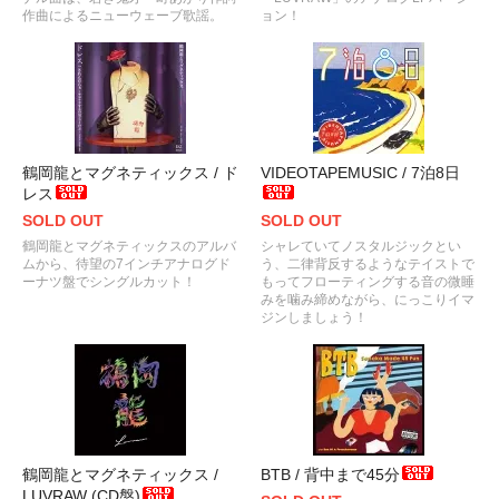
作曲によるニューウェーブ歌謡。
ョン！
鶴岡龍とマグネティックス / ド
VIDEOTAPEMUSIC / 7泊8日
レス
SOLD OUT
SOLD OUT
鶴岡龍とマグネティックスのアルバ
シャレていてノスタルジックとい
ムから、待望の7インチアナログド
う、二律背反するようなテイストで
ーナツ盤でシングルカット！
もってフローティングする音の微睡
みを噛み締めながら、にっこりイマ
ジンしましょう！
鶴岡龍とマグネティックス /
BTB / 背中まで45分
LUVRAW (CD盤)