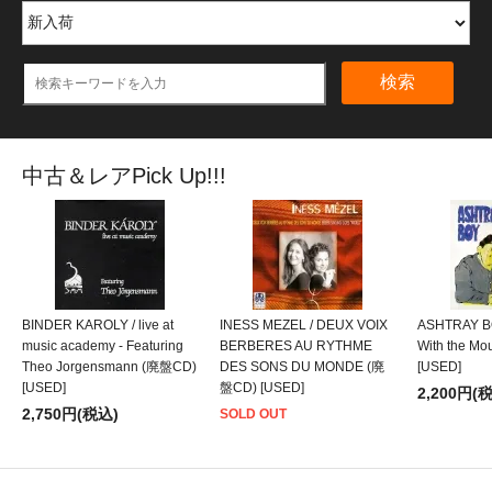
検索
中古＆レアPick Up!!!
BINDER KAROLY / live at
INESS MEZEL / DEUX VOIX
ASHTRAY BO
music academy - Featuring
BERBERES AU RYTHME
With the M
Theo Jorgensmann (廃盤CD)
DES SONS DU MONDE (廃
[USED]
[USED]
盤CD) [USED]
2,200円(
2,750円(税込)
SOLD OUT