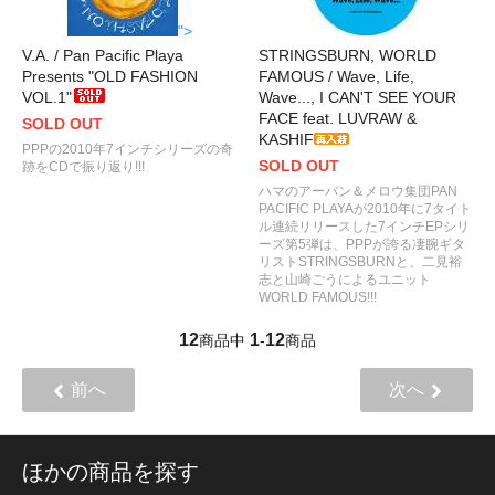
">
V.A. / Pan Pacific Playa
STRINGSBURN, WORLD
Presents "OLD FASHION
FAMOUS / Wave, Life,
VOL.1"
Wave..., I CAN'T SEE YOUR
FACE feat. LUVRAW &
SOLD OUT
KASHIF
PPPの2010年7インチシリーズの奇
SOLD OUT
跡をCDで振り返り!!!
ハマのアーバン＆メロウ集団PAN
PACIFIC PLAYAが2010年に7タイト
ル連続リリースした7インチEPシリ
ーズ第5弾は、PPPが誇る凄腕ギタ
リストSTRINGSBURNと、二見裕
志と山崎ごうによるユニット
WORLD FAMOUS!!!
12
1
12
商品中
-
商品
前へ
次へ
ほかの商品を探す