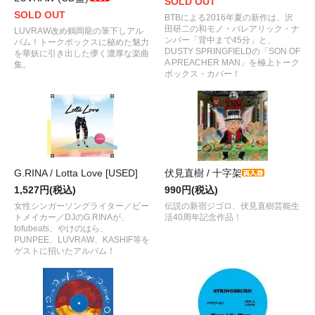
SOLD OUT
SOLD OUT
BTBによる2016年夏の新作は、沢
田研二の和モノ・バレアリック・ナ
LUVRAW改め鶴岡龍の筆下しアル
ンバー「背中まで45分」と、
バム！トークボックスに秘めた魅力
DUSTY SPRINGFIELDの「SON OF
を華妖に引き出した儚く濃厚な楽曲
A PREACHER MAN」を極上トーク
集。
ボックス・カバー！
G.RINA / Lotta Love [USED]
伏見直樹 / 十字架
1,527円(税込)
990円(税込)
女性シンガーソングライター／ビー
伝説の新宿ジゴロ、伏見直樹芸能生
トメイカー／DJのG.RINAが、
活40周年記念作品！
tofubeats、やけのはら、
PUNPEE、LUVRAW、KASHIF等を
ゲストに招いたアルバム！