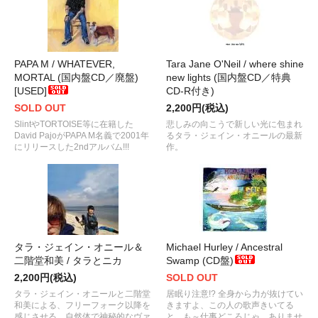
PAPA M / WHATEVER,
Tara Jane O'Neil / where shine
MORTAL (国内盤CD／廃盤)
new lights (国内盤CD／特典
[USED]
CD-R付き)
SOLD OUT
2,200円(税込)
SlintやTORTOISE等に在籍した
悲しみの向こうで新しい光に包まれ
David PajoがPAPA M名義で2001年
るタラ・ジェイン・オニールの最新
にリリースした2ndアルバム!!!
作。
タラ・ジェイン・オニール＆
Michael Hurley / Ancestral
二階堂和美 / タラとニカ
Swamp (CD盤)
2,200円(税込)
SOLD OUT
タラ・ジェイン・オニールと二階堂
居眠り注意!? 全身から力が抜けてい
和美による、フリーフォーク以降を
きますよ、この人の歌声きいてる
感じさせる、自然体で神秘的なヴァ
と。も～仕事どころじゃ、ありませ