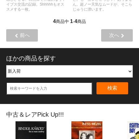
イブス交流の記録。Shhhhhもオス
ん。超ノー天気なムードが、そこら
スメする一枚。
じゅうに漂います。
4
1
4
商品中
-
商品
前へ
次へ
ほかの商品を探す
検索
中古＆レアPick Up!!!