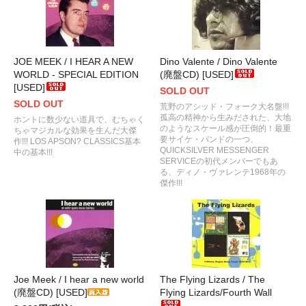
JOE MEEK / I HEAR A NEW
Dino Valente / Dino Valente
WORLD - SPECIAL EDITION
(廃盤CD) [USED]
[USED]
SOLD OUT
SOLD OUT
荒野のアシッド・フォーク大名盤!!!
孤高の精神から生みだされた、大地
ホントに数少ない道具で、むちゃく
のようなスケール感が圧倒的！最重
ちゃマジカルな効果を生んだ大傑
要サイケ・バンドの一つ、
作!!! LOS APSON? CLASSICS基本
QUICKSILVER MESSENGER
中の基本!!!
SERVICEの初代メンバーでもあ
る、ディノ・ヴァレンテ1968年の
傑作!!!
Joe Meek / I hear a new world
The Flying Lizards / The
(廃盤CD) [USED]
Flying Lizards/Fourth Wall