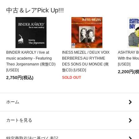
中古＆レアPick Up!!!
BINDER KAROLY / live at
INESS MEZEL / DEUX VOIX
ASHTRAY BO
music academy - Featuring
BERBERES AU RYTHME
With the M
Theo Jorgensmann (廃盤CD)
DES SONS DU MONDE (廃
[USED]
[USED]
盤CD) [USED]
2,200円(
2,750円(税込)
SOLD OUT
ホーム
カートを見る
特定商取引法に基づく表記