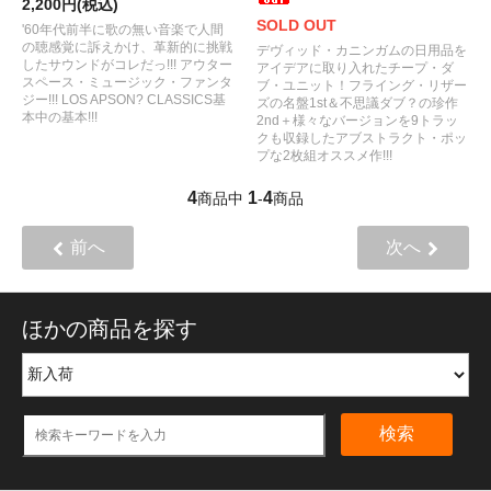
2,200円(税込)
SOLD OUT
'60年代前半に歌の無い音楽で人間
の聴感覚に訴えかけ、革新的に挑戦
デヴィッド・カニンガムの日用品を
したサウンドがコレだっ!!! アウター
アイデアに取り入れたチープ・ダ
スペース・ミュージック・ファンタ
ブ・ユニット！フライング・リザー
ジー!!! LOS APSON? CLASSICS基
ズの名盤1st＆不思議ダブ？の珍作
本中の基本!!!
2nd＋様々なバージョンを9トラッ
クも収録したアブストラクト・ポッ
プな2枚組オススメ作!!!
4
1
4
商品中
-
商品
前へ
次へ
ほかの商品を探す
検索