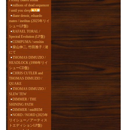
Freshly Baked Ritual
millions of dead sequencer
/ until you sleep
diane denoir, eduardo
mateo / ineditas (2025年リイ
シューLP盤)
RAFAEL TORAL /
Spectral Evolution (LP盤)
COMPUMA / senshin
柴山伸二, 竹田雅子 / 渚
にて
THOMAS DIMUZIO /
HEADLOCK (1998年リイ
シューCD盤)
CHRIS CUTLER and
THOMAS DIMUZIO /
QUAKE
THOMAS DIMUZIO /
SLEW TEW
DIMMER / THE
SHINING PATH
DIMMER / midREM
NORD / NORD (2025年
リイシュー／アーティス
トエディションLP盤)