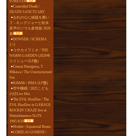
FOREVER
Controlled Death /
DEATH SANCTUARY
おれの心に絨毯を敷い
て - キングジョーと松永
良平のソウル多情旅 2026
春
DOWSER / SCHEMA
1+2
コサカイフミオ / THE
WARM GARDEN (2026年
リイシュー2LP盤)
Gensai Hasegawa, T.
Mikawa / The Unstructurized
Sea
KiMiMi / ИМА (LP盤)
空中睡眠 / 2025こども
の日Live Mix
The EViL HooDoo / The
EViL HooDoo in GARAGE
ROCKIN' CRAZE live at
Shimokitazawa SLiTS
1995.8/20
Molder / Equatorial Beans
LORELAI GUMENI /