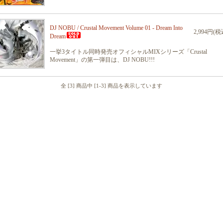
DJ NOBU / Crustal Movement Volume 01 - Dream Into
2,994円(税
Dream
一挙3タイトル同時発売オフィシャルMIXシリーズ「Crustal
Movement」の第一弾目は、DJ NOBU!!!
全 [3] 商品中 [1-3] 商品を表示しています