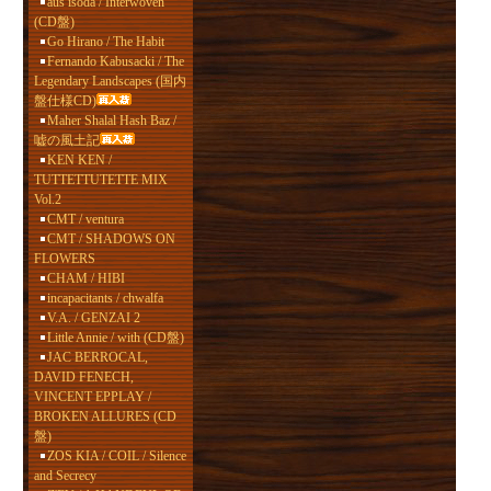
aus isoda / Interwoven
(CD盤)
Go Hirano / The Habit
Fernando Kabusacki / The
Legendary Landscapes (国内
盤仕様CD)
Maher Shalal Hash Baz /
嘘の風土記
KEN KEN /
TUTTETTUTETTE MIX
Vol.2
CMT / ventura
CMT / SHADOWS ON
FLOWERS
CHAM / HIBI
incapacitants / chwalfa
V.A. / GENZAI 2
Little Annie / with (CD盤)
JAC BERROCAL,
DAVID FENECH,
VINCENT EPPLAY /
BROKEN ALLURES (CD
盤)
ZOS KIA / COIL / Silence
and Secrecy