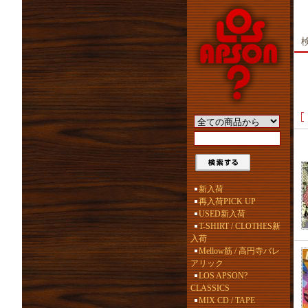
新入荷
再入荷PICK UP
USED新入荷
T-SHIRT / CLOTHES新
入荷
Mellow筋 / 高円寺バレ
アリック
LOS APSON?
CLASSICS
MIX CD / TAPE