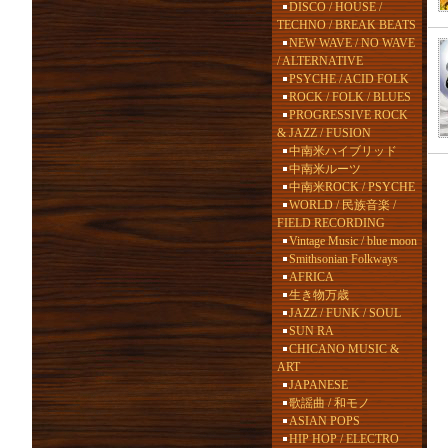
DISCO / HOUSE /
TECHNO / BREAK BEATS
NEW WAVE / NO WAVE
/ ALTERNATIVE
PSYCHE / ACID FOLK
ROCK / FOLK / BLUES
PROGRESSIVE ROCK
& JAZZ / FUSION
中南米ハイブリッド
中南米ルーツ
中南米ROCK / PSYCHE
WORLD / 民族音楽 /
FIELD RECORDING
Vintage Music / blue moon
Smithsonian Folkways
AFRICA
生き物万歳
JAZZ / FUNK / SOUL
SUN RA
CHICANO MUSIC &
ART
JAPANESE
歌謡曲 / 和モノ
ASIAN POPS
HIP HOP / ELECTRO