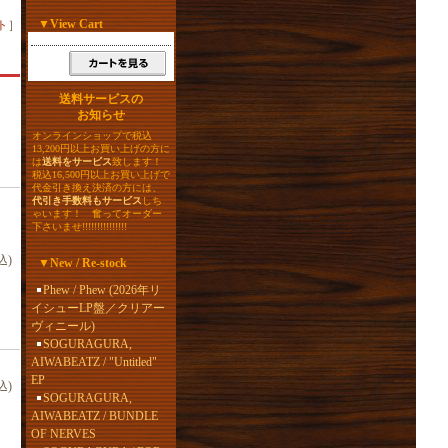
▼
View Cart
ト
］
送料サービスの
お知らせ
オンラインショップで税込
13,200円以上お買い上げの方に
は
送料をサービス
致します！
税込16,500円以上お買い上げで
代金引き換え決済の方には、
代引き手数料もサービス
しち
ゃいます！ 奮ってオーダー
下さいませ!!!!!!!!!!!!!!!
込)
▼
New / Re-stock
Phew / Phew (2026年リ
イシューLP盤／クリアー
ヴィニール)
SOGURAGURA,
AIWABEATZ / "Untitled"
EP
込)
SOGURAGURA,
AIWABEATZ / BUNDLE
OF NERVES