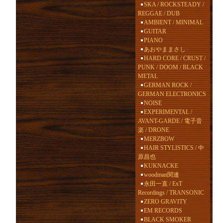
SKA / ROCKSTEADY /
REGGAE / DUB
AMBIENT / MINIMAL
GUITAR
PIANO
あおやままさし
HARD CORE / CRUST /
PUNK / DOOM / BLACK
METAL
GERMAN ROCK /
GERMAN ELECTRONICS
NOISE
EXPERIMENTAL /
AVANT-GARDE / 電子音
楽 / DRONE
MERZBOW
HAIR STYLISTICS / 中
原昌也
KUKNACKE
woodman関連
永田一直 / ExT
Recordings / TRANSONIC
ZERO GRAVITY
EM RECORDS
BLACK SMOKER