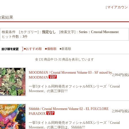
［
マイアカウン
検索結果
検索条件 [カテゴリー]：
指定なし
[検索文字]：
Series：Crustal Movement
ヒット件数：
3
件
■おすすめ順
■価格順
■新着順
全 [3] 商品中 [1-3] 商品を表示しています
MOODMAN / Crustal Movement Volume 03 - SF mixed by
2,994円(税
MOODMAN
一挙3タイトル同時発売オフィシャルMIXシリーズ「Crustal
Movement」の第三弾目!!!
Shhhhh / Crustal Movement Volume 02 - EL FOLCLORE
2,994円(税
PARADOX
一挙3タイトル同時発売オフィシャルMIXシリーズ「Crustal
Movement」の第二弾目は、Shhhhh!!!