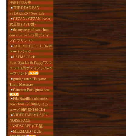
注射針混入豚
THE DEAD PAN
SPEAKERS / New Life
GEZAN / GEZAN live at
武道館 (DVD盤)
the mystery of two - hoo
doo it up T-shirt (黒ボディ
／白プリント)
TAIJI MOTOI / F.L. 3way
トートバッグ
LAFMS / Rick
Potts“Sparkle & Puppy”スウ
ェット (黒ボディ／シルバ
ープリント)
grudge eater / Tsuyama
Thirty Massacre
Cameron Poe / ginza heat
Fila Brazillia / old codes
new chaos (2026年リイシ
ュー／国内盤仕様CD)
VIDEOTAPEMUSIC /
NOISE FACE
LANDSCAPE (CD盤)
MERMAID / DUB