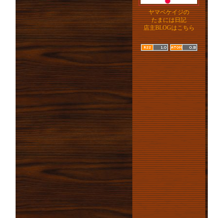
ヤマベケイジの
たまには日記
店主BLOGはこちら