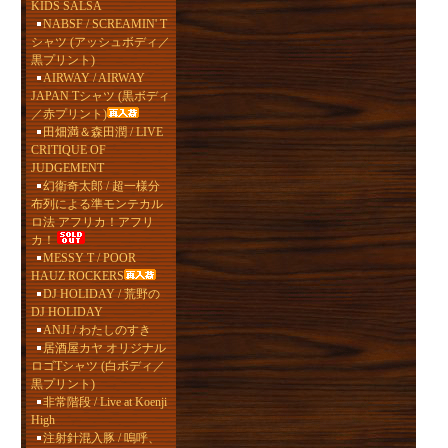
KIDS SALSA
NABSF / SCREAMIN' T
シャツ (アッシュボディ／
黒プリント)
AIRWAY / AIRWAY
JAPAN Tシャツ (黒ボディ
／赤プリント)
田畑満＆森田潤 / LIVE
CRITIQUE OF
JUDGEMENT
幻衛奇太郎 / 超一様分
布列による準モンテカル
ロ法 アフリカ！アフリ
カ！
MESSY T / POOR
HAUZ ROCKERS
DJ HOLIDAY / 荒野の
DJ HOLIDAY
ANJI / わたしのすき
居酒屋カヤ オリジナル
ロゴTシャツ (白ボディ／
黒プリント)
非常階段 / Live at Koenji
High
注射針混入豚 / 嗚呼、