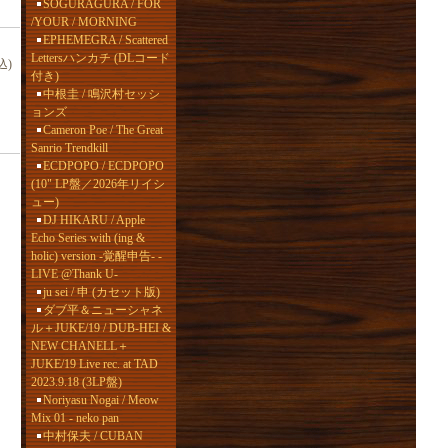
SOGURAGURA / FOR
/YOUR / MORNING
EPHEMEGRA / Scattered
Lettersハンカチ (DLコード
込)
付き)
中根圭 / 鳴沢村セッシ
ョンズ
Cameron Poe / The Great
Sanrio Trendkill
ECDPOPO / ECDPOPO
(10" LP盤／2026年リイシ
ュー)
DJ HIKARU / Apple
Echo Series with (ing &
holic) version -覚醒申告- -
LIVE @Thank U-
ju sei / 申 (カセット版)
ダブ平＆ニューシャネ
ル＋JUKE/19 / DUB-HEI &
NEW CHANELL＋
JUKE/19 Live rec. at TAD
2023.9.18 (3LP盤)
Noriyasu Nogai / Meow
Mix 01 - neko pan
中村保夫 / CUBAN