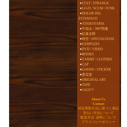
CULT / STRANGE
LO-FI / SCUM / JUNK
DOLOR DEL
ESTAMAGO
ATAMAYAMA
不知火 / 360°関連
虹釜太郎
時空 / SPECIALOOSE
SAMPLESS
DVD / VIDEO
BOOKS
T-SHIRT / CLOTHES
CAP
GOODS / STICKER
黒宝堂
ORIGINAL ART
TAPE
SALE!!!
About Us
Contact
特定商取引法に基づく表記
支払い方法について
配送方法･送料について
プライバシーポリシー