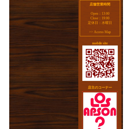
店舗営業時間
Open：13:00
Close：19:00
定休日：水曜日
>>
Access Map
mobile site
店主のコーナー