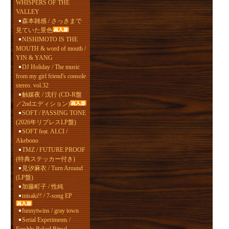
WHISPERS OF THE
VALLEY
森本雑感 / さっきまで
見ていた景色
NISHIMOTO IS THE
MOUTH & word of mouth /
YIN & YANG
DJ Holiday / The music
from my girl friend's console
stereo. vol.32
触媒夜 / 沈行 (CD-R盤
／2ndエディション)
SOFT / PASSING TONE
(2026年リプレスLP盤)
SOFT feat. ALCI /
Akebono
TMZ / FUTURE PROOF
(特典ステッカー付き)
見汐麻衣 / Turn Around
(LP盤)
加藤町子 / 性純
misaki!! / 7-song EP
funnytwins / gray town
Serial Experiments /