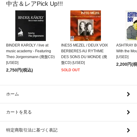
中古＆レアPick Up!!!
BINDER KAROLY / live at
INESS MEZEL / DEUX VOIX
ASHTRAY BO
music academy - Featuring
BERBERES AU RYTHME
With the M
Theo Jorgensmann (廃盤CD)
DES SONS DU MONDE (廃
[USED]
[USED]
盤CD) [USED]
2,200円(
2,750円(税込)
SOLD OUT
ホーム
カートを見る
特定商取引法に基づく表記