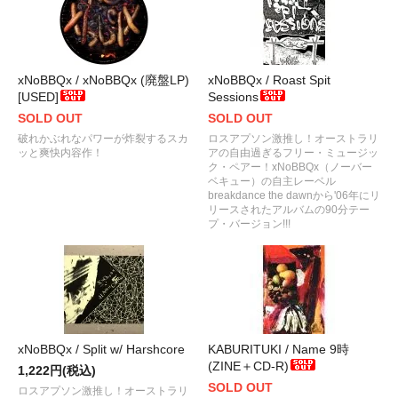
xNoBBQx / xNoBBQx (廃盤LP)
xNoBBQx / Roast Spit
[USED]
Sessions
SOLD OUT
SOLD OUT
破れかぶれなパワーが炸裂するスカ
ロスアプソン激推し！オーストラリ
ッと爽快内容作！
アの自由過ぎるフリー・ミュージッ
ク・ペアー！xNoBBQx（ノーバー
ベキュー）の自主レーベル
breakdance the dawnから'06年にリ
リースされたアルバムの90分テー
プ・バージョン!!!
xNoBBQx / Split w/ Harshcore
KABURITUKI / Name 9時
(ZINE＋CD-R)
1,222円(税込)
SOLD OUT
ロスアプソン激推し！オーストラリ