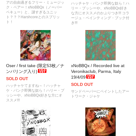
アの自由過ぎるフリー・ミュージッ
ハッチャケ・パンク即興な奴ら！ハ
ク・ペアー！xNoBBQx（ノーバー
リー・プッシーや、xNoBBQx好き
ベキュー）と、謎すぎるユニッ
な方にオススメのかぶりつき!!! コラ
ト？？？Harshcoreとのスプリッ
ージュ・ペインティング・ブック付
ト！
き!!!
Oser / first take (限定53枚／ナ
xNoBBQx / Recorded live at
ンバリング入り)
Veronikaclub, Parma, Italy
19/4/09
SOLD OUT
SOLD OUT
ハッチャケてますね～！ハッチャ
ケ・パンク即興な奴ら！ハリー・プ
サンドペーパーにペイントしたアー
ッシーや、xNoBBQx好きな方にオ
トワーク・ジャケ
ススメ!!!