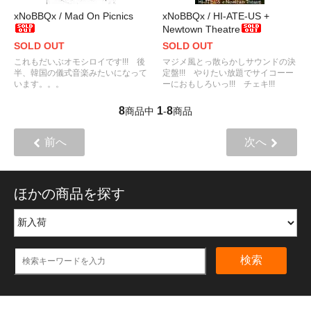
xNoBBQx / Mad On Picnics
xNoBBQx / HI-ATE-US +
Newtown Theatre
SOLD OUT
SOLD OUT
これもだいぶオモシロイです!!! 後
マジメ風とっ散らかしサウンドの決
半、韓国の儀式音楽みたいになって
定盤!!! やりたい放題でサイコーー
います。。。
ーにおもしろいっ!!! チェキ!!!
8
1
8
商品中
-
商品
前へ
次へ
ほかの商品を探す
検索