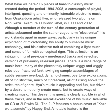
What have we here? 16 pieces of hard-to-classify music,
created during the period 1994-2008, a cornucopia of playful,
intelligent, questing and eminently listenable electronic music
from Osaka-born artist Hyu, who released two albums on
Nobukazu Takemura's Childisc label, in 1999 and 2002.
Although a member of the turn-of-the-century generation of
artists subsumed under the rather vague term "electronica", his
work stands apart in many ways, particularly in his unique
exploration of microtonality, his ability to humanize music
technology, and his distinctive trait of combining a light touch
and sense of fun with conceptual rigor. This collection is an
intriguing mix of previously unreleased tracks and re-edited
versions of previously released pieces. There is a wide range of
music here, many of the pieces truly unique: wiggy and wiggly
robo-pop, fractured funk, swinging sample assemblages of
subtle sensory overload, dynamo-drones, overtone explorations.
All of it distinctive, much of it prescient, all of it rising above the
strictures of genre. Hyu's music is appealing and fun, but driven
by a desire to not only create music, but to create ways of
creating music. This desire, this quest, is clearly audible in all of
these tracks, and in the overall excellence of his music. Available
on CD or 2LP with DL. The 2LP features a bonus cover of "Kaze
wo atsumete" by Happy End. A notable feature is the