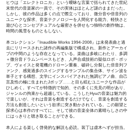
ヒウは「エレクトロニカ」という曖昧な言葉で括られてきた世紀
末世代の音楽家の一員で、その実体はほとんど謎のままだった。
しかし、彼の作品は多くの点で際立っており、微分音や倍音列の
ユニークな探求、音楽テクノロジーを人間化する能力、軽快さと
遊び心とコンセプチュアルな厳密さを併せもつ独特の創作物は、
時間の風雪をものともしない。
本コレクション『Inaudible Works 1994-2008』は未発表曲と過
去にリリースされた諸作の再編集版で構成され、新作とアーカイ
ブの中間のような存在となっている。楽曲は多岐にわたり、多調
＋微分音ドラムンベースもどき、人声合成技術の疑似ロボ・ポッ
プ、ヴォイスと発電機のドローン重奏、破砕し分裂した倍音列フ
ァンク、感覚過多のスイングするサンプルの集合体、サイン波を
単子とする構想、文学にインスパイアされた無調ピアノ曲、自己
言及性の極に生まれたJポップ……と目も眩むユニークな作品が
ひしめく。すべてが特徴的で知的、その多くに先見の明があり、
ジャンルの拘束から超越している。こうしたHyuの音楽は魅力的
で楽しいが、それは音楽を創造するだけでなく、音楽を創造する
方法も創造したいという欲求に突き動かされている。この願望と
探求心は本作のすべてに、そして彼の音楽全体の素晴らしさの中
にはっきりと聴き取ることができる。
本人による楽しく啓発的な解説も必読。装丁は虚木へずが担当。