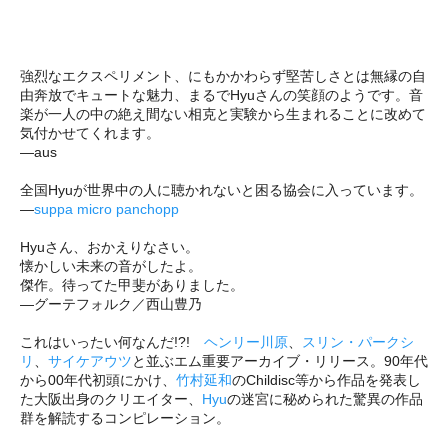
強烈なエクスペリメント、にもかかわらず堅苦しさとは無縁の自
由奔放でキュートな魅力、まるでHyuさんの笑顔のようです。音
楽が一人の中の絶え間ない相克と実験から生まれることに改めて
気付かせてくれます。
―aus
全国Hyuが世界中の人に聴かれないと困る協会に入っています。
―
suppa micro panchopp
Hyuさん、おかえりなさい。
懐かしい未来の音がしたよ。
傑作。待ってた甲斐がありました。
―グーテフォルク／西山豊乃
これはいったい何なんだ!?!
ヘンリー川原
、
スリン・パークシ
リ
、
サイケアウツ
と並ぶエム重要アーカイブ・リリース。90年代
から00年代初頭にかけ、
竹村延和
のChildisc等から作品を発表し
た大阪出身のクリエイター、
Hyu
の迷宮に秘められた驚異の作品
群を解読するコンピレーション。