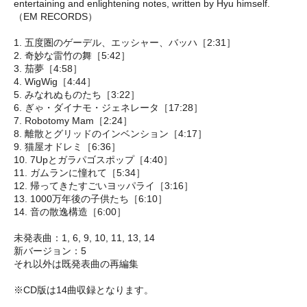
entertaining and enlightening notes, written by Hyu himself.
（EM RECORDS）
1. 五度圏のゲーデル、エッシャー、バッハ［2:31］
2. 奇妙な雷竹の舞［5:42］
3. 茄夢［4:58］
4. WigWig［4:44］
5. みなれぬものたち［3:22］
6. ぎゃ・ダイナモ・ジェネレータ［17:28］
7. Robotomy Mam［2:24］
8. 離散とグリッドのインベンション［4:17］
9. 猫屋オドレミ［6:36］
10. 7Upとガラパゴスポップ［4:40］
11. ガムランに憧れて［5:34］
12. 帰ってきたすごいヨッパライ［3:16］
13. 1000万年後の子供たち［6:10］
14. 音の散逸構造［6:00］
未発表曲：1, 6, 9, 10, 11, 13, 14
新バージョン：5
それ以外は既発表曲の再編集
※CD版は14曲収録となります。