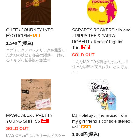
CHEE / JOURNEY INTO
SCRAPPY ROCKERS clip one
EXOTICISM
- RIPPA TEE & YAPPA
ROBERT / Rockin' Fightin'
1,540円(税込)
Trim
コズミック／バレアリックを通過し
SOLD OUT
た大地の鼓動と都会の躍動!!! 踊れ
るエキゾな世界観を創造!!!
こんなMIX CDが聴きたかった～!!
様々な季節の夜長お供にどんぞぉ～
～～
MAGIC ALEX / PRETTY
DJ Holiday / The music from
YOUNG SHIT '95
my girl friend's console stereo.
vol.1
SOLD OUT
1,000円(税込)
MAGIC ALEXによるオールドスクー