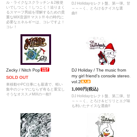
ル・ライクなスクラッチン＆2枚使
DJ Holidayセレクト盤、第一弾。甘
いでしつこく！しつこく！迫りまく
～～～く、とろけるナイスな選
るスマーフ男組を理解するための貴
曲!!
重なMIX音源!!! マスト!!! 今の時代に
必要なエネルギーは、コレですよ！
コレ！
Zecky / Nitch Pop
DJ Holiday / The music from
my girl friend's console stereo.
SOLD OUT
vol.2
車移動やPC仕事にも最適で、軽い
1,000円(税込)
集中のジャマにならず有ると重宝し
そうなオススメMIXの一枚!!
DJ Holidayセレクト盤、第二弾。甘
～～～く、とろけ＆ピリリとエグ味
も利いたナイスな選曲!!