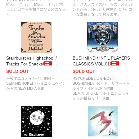
MIX!!! こういうMIXが、もっと増
楽／スカ／ウィスパーもの／オルガ
えると日本も平和？になるのになぁ
ンもの等、ゆったり家聴きにサイコ
～
ーな選曲となっております。
Starrburst vs Highschool /
BUSHMIND / INT'L PLAYERS
Tracks For Snacks
CLASSICS VOL.01
SOLD OUT
SOLD OUT
一枚で二度オイシイ!!! 集団＝
PSYCHEDELIC B-BOY!!!
SEMINISHUKEI〈セミニシュケイ〉
BUSHMINDがおくる、サマー・ド
からのNEW MIX入荷!!!
ライブ・HIP HOP MIX!!!
SEMINISHUKEI〈セミニシュケイ〉
からの最新リリース!!!