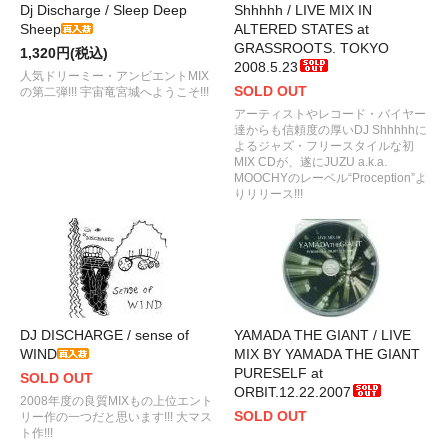
Dj Discharge / Sleep Deep
Shhhhh / LIVE MIX IN
Sheep
ALTERED STATES at
GRASSROOTS. TOKYO
1,320円(税込)
2008.5.23
人気ドリーミー・アンビエントMIX
SOLD OUT
の第二弾!!! 宇宙竜宮城へようこそ!!!
アーティストやレコード・バイヤー
達からも信頼度の厚いDJ Shhhhhに
よるジャズ・フリースタイルな初
MIX CDが、遂にJUZU a.k.a.
MOOCHYのレーベル“Proception”よ
りリリース!!!
DJ DISCHARGE / sense of
YAMADA THE GIANT / LIVE
WIND
MIX BY YAMADA THE GIANT
PURESELF at
SOLD OUT
ORBIT.12.22.2007
2008年度の良質MIXもの上位エント
SOLD OUT
リー作の一つだと思います!!! 大マス
ト作!!!