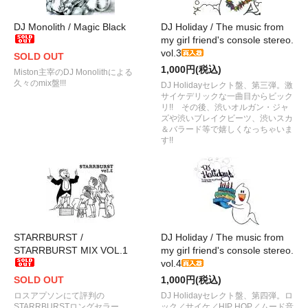
DJ Monolith / Magic Black
DJ Holiday / The music from
my girl friend's console stereo.
vol.3
SOLD OUT
1,000円(税込)
Miston主宰のDJ Monolithによる
久々のmix盤!!!
DJ Holidayセレクト盤、第三弾。激
サイケデリックな一曲目からビック
リ!! その後、渋いオルガン・ジャ
ズや渋いブレイクビーツ、渋いスカ
＆バラード等で嬉しくなっちゃいま
す!!
STARRBURST /
DJ Holiday / The music from
STARRBURST MIX VOL.1
my girl friend's console stereo.
vol.4
SOLD OUT
1,000円(税込)
ロスアプソンにて評判の
DJ Holidayセレクト盤、第四弾。ロ
STARRBURSTロングセラー
ック／サイケ／HIP HOP／ムード音