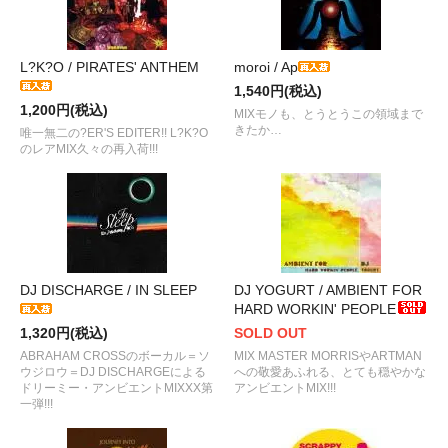
L?K?O / PIRATES' ANTHEM
moroi / Ap
1,540円(税込)
1,200円(税込)
MIXモノも、とうとうこの領域まで
きたか…
唯一無二の?ER'S EDITER!! L?K?O
のレアMIX久々の再入荷!!!
DJ DISCHARGE / IN SLEEP
DJ YOGURT / AMBIENT FOR
HARD WORKIN' PEOPLE
1,320円(税込)
SOLD OUT
ABRAHAM CROSSのボーカル＝ソ
MIX MASTER MORRISやARTMAN
ウジロウ＝DJ DISCHARGEによる
への敬愛あふれる、とても穏やかな
ドリーミー・アンビエントMIXXX第
アンビエントMIX!!!
一弾!!!