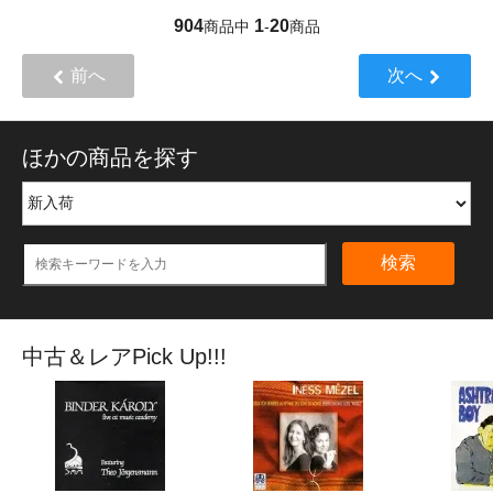
904
1
20
商品中
-
商品
前へ
次へ
ほかの商品を探す
検索
中古＆レアPick Up!!!