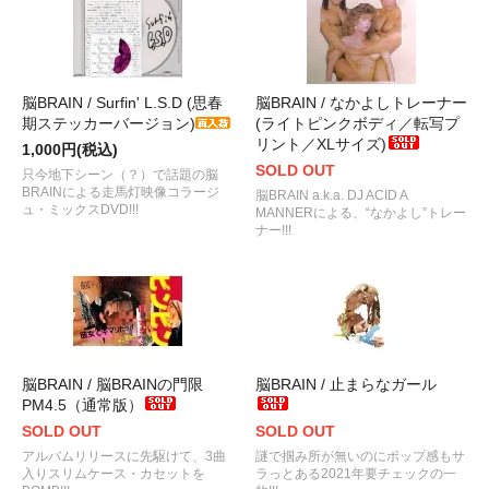
脳BRAIN / Surfin' L.S.D (思春
脳BRAIN / なかよしトレーナー
期ステッカーバージョン)
(ライトピンクボディ／転写プ
リント／XLサイズ)
1,000円(税込)
SOLD OUT
只今地下シーン（？）で話題の脳
BRAINによる走馬灯映像コラージ
脳BRAIN a.k.a. DJ ACID A
ュ・ミックスDVD!!!
MANNERによる、“なかよし”トレー
ナー!!!
脳BRAIN / 脳BRAINの門限
脳BRAIN / 止まらなガール
PM4.5（通常版）
SOLD OUT
SOLD OUT
アルバムリリースに先駆けて、3曲
謎で掴み所が無いのにポップ感もサ
入りスリムケース・カセットを
ラっとある2021年要チェックの一