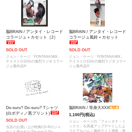
脳BRAIN / アンタイ・レコード
脳BRAIN / アンタイ・レコード
コラージュ＋カセット［2］
コラージュ風鈴＋カセット
SOLD OUT
SOLD OUT
ジョン・ケージ「FONTANA MIX」
ジョン・ケージ「FONTANA MIX」
テイストの10分の激烈ラジオコラー
テイストの10分の激烈ラジオコラー
ジュ風作品!!!
ジュ風作品!!!
Do-suru? Do-suru? Tシャツ
脳BRAIN / 等身大XXX
(白ボディ／黒プリント)
1,100円(税込)
SOLD OUT
ジョン・ケージの「フォンタナ・ミ
ックス」を高速アップデートしたよ
当店のお買い上げ特典CD-Rのジャ
うなアルバム！脳内ライト感覚・遊
ケにも描かれた“Do-suru? Do-