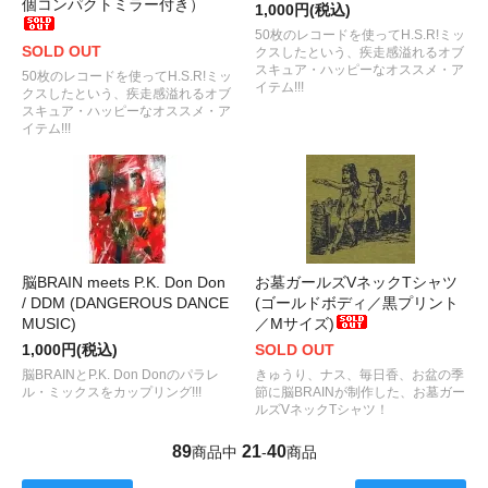
個コンパクトミラー付き）
1,000円(税込)
50枚のレコードを使ってH.S.R!ミッ
SOLD OUT
クスしたという、疾走感溢れるオブ
スキュア・ハッピーなオススメ・ア
50枚のレコードを使ってH.S.R!ミッ
イテム!!!
クスしたという、疾走感溢れるオブ
スキュア・ハッピーなオススメ・ア
イテム!!!
脳BRAIN meets P.K. Don Don
お墓ガールズVネックTシャツ
/ DDM (DANGEROUS DANCE
(ゴールドボディ／黒プリント
MUSIC)
／Mサイズ)
1,000円(税込)
SOLD OUT
脳BRAINとP.K. Don Donのパラレ
きゅうり、ナス、毎日香、お盆の季
ル・ミックスをカップリング!!!
節に脳BRAINが制作した、お墓ガー
ルズVネックTシャツ！
89
21
40
商品中
-
商品