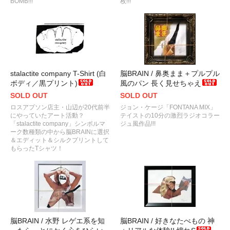
BOMB!!!
枚!!!
stalactite company T-Shirt (白
脳BRAIN / 鼻奥まま＋プルプル
ボディ／黒プリント)
風のパン 長く見せちゃえ
SOLD OUT
SOLD OUT
ロスアプソン店主・山辺が20代前半
ジョン・ケージ「FONTANA MIX」
にやっていたアート活動？
テイストの10分の激烈ラジオコラー
「stalactite company」シンボルマ
ジュ風作品!!!
ーク数種類の中から脳BRAINに選択
＆エディット＆シルクプリントして
もらったTシャツ！
脳BRAIN / 水野 レゲエ系を知
脳BRAIN / 好きなたべもの 神