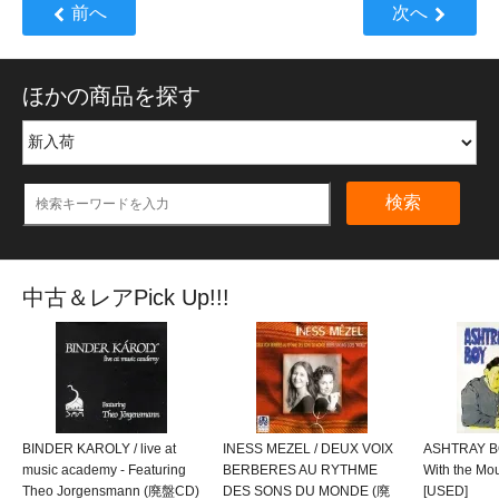
前へ
次へ
ほかの商品を探す
検索
中古＆レアPick Up!!!
BINDER KAROLY / live at
INESS MEZEL / DEUX VOIX
ASHTRAY BO
music academy - Featuring
BERBERES AU RYTHME
With the M
Theo Jorgensmann (廃盤CD)
DES SONS DU MONDE (廃
[USED]