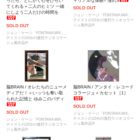
ったら、とにかく心をひらい
＋リアルな体験!! 憧れS
てくれる＋二人のヒミツ 一緒
SOLD OUT
にしよう二人だけの時間を
ジョン・ケージ「FONTANA MIX」
テイストの10分の激烈ラジオコラー
ジュ風作品!!!
SOLD OUT
ジョン・ケージ「FONTANA MIX」
テイストの10分の激烈ラジオコラー
ジュ風作品!!!
脳BRAIN / オレたちのニューメ
脳BRAIN / アンタイ・レコード
ディアだ！＋いっつも奪い取
コラージュ＋カセット［1］
られた記憶と ゆみこのバディ
SOLD OUT
SOLD OUT
ジョン・ケージ「FONTANA MIX」
テイストの10分の激烈ラジオコラー
ジョン・ケージ「FONTANA MIX」
ジュ風作品!!!
テイストの10分の激烈ラジオコラー
ジュ風作品!!!