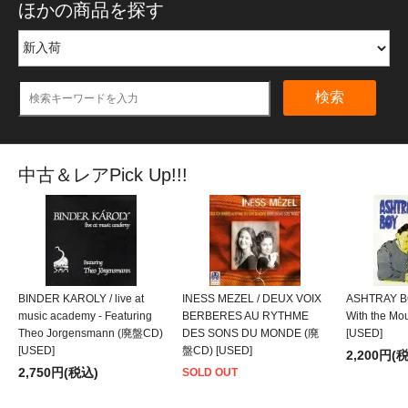
ほかの商品を探す
検索
中古＆レアPick Up!!!
BINDER KAROLY / live at
INESS MEZEL / DEUX VOIX
ASHTRAY BO
music academy - Featuring
BERBERES AU RYTHME
With the M
Theo Jorgensmann (廃盤CD)
DES SONS DU MONDE (廃
[USED]
[USED]
盤CD) [USED]
2,200円(
2,750円(税込)
SOLD OUT