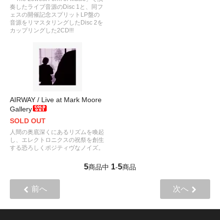
奏したライブ音源のDisc 1と、同フ
ェスの開催記念スプリットLP盤の
音源をリマスタリングしたDisc 2を
カップリングした2CD!!!
AIRWAY / Live at Mark Moore
Gallery
SOLD OUT
人間の奥底深くにあるリズムを喚起
し、エレクトロニクスの祝祭を創生
する恐ろしくポジティヴなノイズ。
5
1
5
商品中
-
商品
前へ
次へ