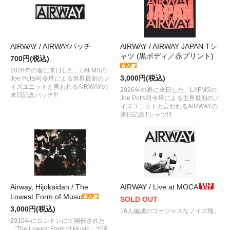
AIRWAY / AIRWAYパッチ
AIRWAY / AIRWAY JAPAN Tシ
ャツ (黒ボディ／赤プリント)
700円(税込)
2026年の春に来日した、LAFMSの
3,000円(税込)
Joe Potts司令塔による世界最初のノ
イズユニットと言われるAIRWAYの
2026年の春に来日した、LAFMSの
来日記念パッチ!!!
Joe Potts司令塔による世界最初のノ
イズユニットと言われるAIRWAYの
来日記念Tシャツ!!!
Airway, Hijokaidan / The
AIRWAY / Live at MOCA
Lowest Form of Music
SOLD OUT
3,000円(税込)
16人編成のゴージャスなノイズ塊。
2010年にロンドンにて開催された
「The Lowest Form of Music」で演