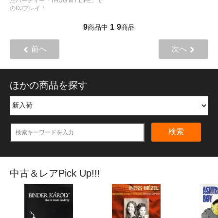
たパーティー「THUG MY LIFE」で
のDJプレイ！
9
1
9
商品中
-
商品
前へ
次へ
ほかの商品を探す
検索
中古＆レアPick Up!!!