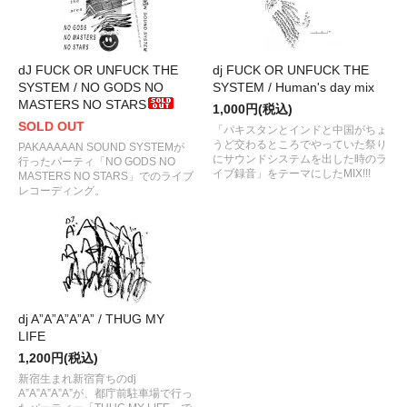
dJ FUCK OR UNFUCK THE
dj FUCK OR UNFUCK THE
SYSTEM / NO GODS NO
SYSTEM / Human's day mix
MASTERS NO STARS
1,000円(税込)
SOLD OUT
「パキスタンとインドと中国がちょ
うど交わるところでやっていた祭り
PAKAAAAAN SOUND SYSTEMが
にサウンドシステムを出した時のラ
行ったパーティ「NO GODS NO
イブ録音」をテーマにしたMIX!!!
MASTERS NO STARS」でのライブ
レコーディング。
dj A”A”A”A”A” / THUG MY
LIFE
1,200円(税込)
新宿生まれ新宿育ちのdj
A”A”A”A”A”が、都庁前駐車場で行っ