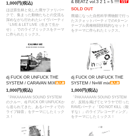
& BEATZ vol.3 2 1 = 5 !!!!
1,000円(税込)
SOLD OUT
ほぼ原生林と化した廃サファリパー
クで、集まった動物たちとの交流も
廃墟になった自然科学博物館で行っ
深めながら行われたレイヴパーティ
たスクォットパーティでの4ターン
「LIVE & LET LIVE（生きて生か
テーブル異種格闘技戦的なセット！
せ）」でのライブミックスをテーマ
をテーマに作られたミックス。
に作られたミックス。
dj FUCK OR UNFUCK THE
dj FUCK OR UNFUCK THE
SYSTEM / CARAVAN MIX
SYSTEM / N∞W mix
1,000円(税込)
1,000円(税込)
「PAKAAAAAN SOUND SYSTEM
「PAKAAAAAN SOUND SYSTEM
のクルー、dj FUCK OR UNFUCKか
が、反戦を掲げてヒマラヤで行った
ら送られてきた、あるパーティでの
RAVEパーティ「DO NOT KILL（殺
ライブ録音」をテーマにしたミック
すな）」のライブレコーディング」
ス！
をテーマにしたミックス！