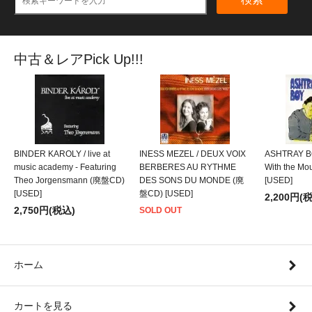
中古＆レアPick Up!!!
BINDER KAROLY / live at
INESS MEZEL / DEUX VOIX
ASHTRAY BO
music academy - Featuring
BERBERES AU RYTHME
With the M
Theo Jorgensmann (廃盤CD)
DES SONS DU MONDE (廃
[USED]
[USED]
盤CD) [USED]
2,200円(
2,750円(税込)
SOLD OUT
ホーム
カートを見る