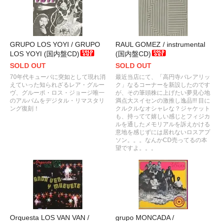
GRUPO LOS YOYI / GRUPO
RAUL GOMEZ / instrumental
LOS YOYI (国内盤CD)
(国内盤CD)
SOLD OUT
SOLD OUT
70年代キューバに突如として現れ消
最近当店にて、「高円寺バレアリッ
えていった知られざるレア・グルー
ク」なるコーナーを新設したのです
ヴ、グルーポ・ロス・ジョージ唯一
が、その筆頭株に上げたい夢見心地
のアルバムをデジタル・リマスタリ
満点大スイセンの激推し逸品!!! 目に
ング復刻！
クルクルなオシャレな？ジャケット
も、持ってて嬉しい感じとフィジカ
ルを通したメモリアルを訴えかける
意地を感じずには居れないロスアプ
ソン。。。なんかCD売ってるの本
望ですよ。。。
Orquesta LOS VAN VAN /
grupo MONCADA /