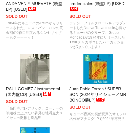
ANDA VEN Y MUEVETE (廃盤
credenciales (廃盤LP) [USED]
LP) [USED]
SOLD OUT
SOLD OUT
1984年にキューバのAreitoからリリ
ラテン・フォルクローレをアップデ
ースされた、ロス・バン・バンの黄
ートしたNueva Trova musicを奏で
金期の9作目!!! 跳ねるシンセサイザ
るキューバのグループ、Grupo
ーもグーーーっ！
Moncadaが1974年にリリースした
1st!!! チャカポコしたパーカッショ
ンが効いています！
RAUL GOMEZ / instrumental
Juan Pablo Torres / SUPER
(国内盤CD) [USED]
SON (2024年リイシュー／MR
BONGO盤LP)
SOLD OUT
SOLD OUT
「高円寺バレアリック」コーナーの
筆頭株に上げたい夢見心地満点大ス
キューバ音楽の突然変異的オモシロ
イセンの激推し逸品!!!
名作がアナログLPで2024年再発!!!