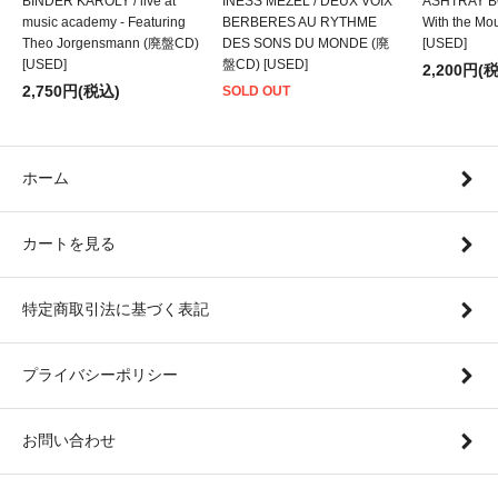
BINDER KAROLY / live at
INESS MEZEL / DEUX VOIX
ASHTRAY BO
music academy - Featuring
BERBERES AU RYTHME
With the M
Theo Jorgensmann (廃盤CD)
DES SONS DU MONDE (廃
[USED]
[USED]
盤CD) [USED]
2,200円(
2,750円(税込)
SOLD OUT
ホーム
カートを見る
特定商取引法に基づく表記
プライバシーポリシー
お問い合わせ