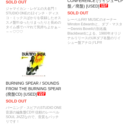
CONFERENCE (リイシューLP
SOLD OUT
盤／廃盤) [USED]
ジャマイカン・レゲエの大名門！
SOLD OUT
STUDIO ONEの12インチ・ディス
コ・ミックスばかりを収録したオス
レーベルFAY MUSICのオーナー
スメ盤!!! ゆったりまったりと長めの
Winston Edwardsと、ダブ・マスタ
タイム感でハマれて気持ちよかぁ～
ーDennis Bovellの別名義
～～♡♡♡
Blackbeardによる、1980年オリジ
ナルリリースのUKダブ名盤のリイ
シュー盤アナログLP!!!
BURNING SPEAR / SOUNDS
FROM THE BURNING SPEAR
(廃盤CD) [USED]
SOLD OUT
バーニング・スピアのSTUDIO ONE
音源の編集盤CD!!! 信頼のレーベル
SOUL JAZZなので、音質もバッチ
リです！