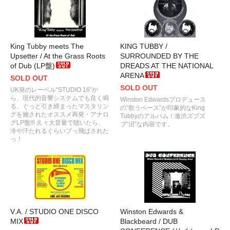
King Tubby meets The
KING TUBBY /
Upsetter / At the Grass Roots
SURROUNDED BY THE
of Dub (LP盤)
DREADS AT THE NATIONAL
ARENA
SOLD OUT
SOLD OUT
UK発のレーベル“STUDIO 16”か
ら、現代的音響システムでも良く鳴
Winston Edwardsプロデュース
る、ぐっと引き締まったマスタリン
の“歌うベース”が印象的なKing
グを施されたオススメ再発・アナロ
Tubbyのアルバム！激渋ズブズ
グLP盤!!! 久々大音量で聴いたら、
ブ“沼”な内容です。
冷や汗たれるぐらいブっ飛ばされた
っ！
V.A. / STUDIO ONE DISCO
Winston Edwards &
MIX
Blackbeard / DUB