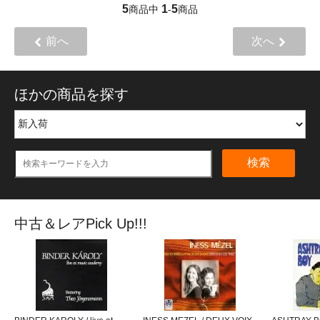
5
1
5
商品中
-
商品
前へ
次へ
ほかの商品を探す
検索
中古＆レアPick Up!!!