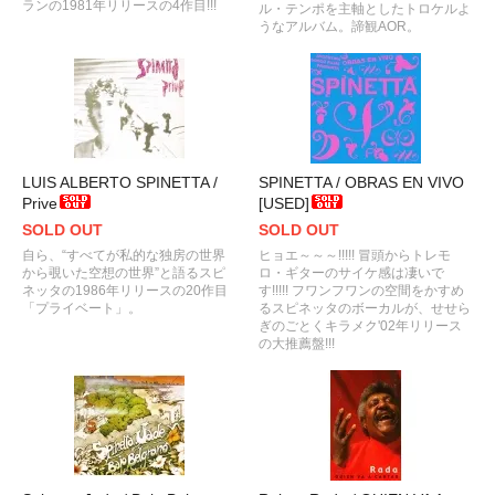
ランの1981年リリースの4作目!!!
ル・テンポを主軸としたトロケルよ
うなアルバム。諦観AOR。
LUIS ALBERTO SPINETTA /
SPINETTA / OBRAS EN VIVO
Prive
[USED]
SOLD OUT
SOLD OUT
自ら、“すべてが私的な独房の世界
ヒョエ～～～!!!!! 冒頭からトレモ
から覗いた空想の世界”と語るスピ
ロ・ギターのサイケ感は凄いで
ネッタの1986年リリースの20作目
す!!!!! フワンフワンの空間をかすめ
「プライベート」。
るスピネッタのボーカルが、せせら
ぎのごとくキラメク'02年リリース
の大推薦盤!!!