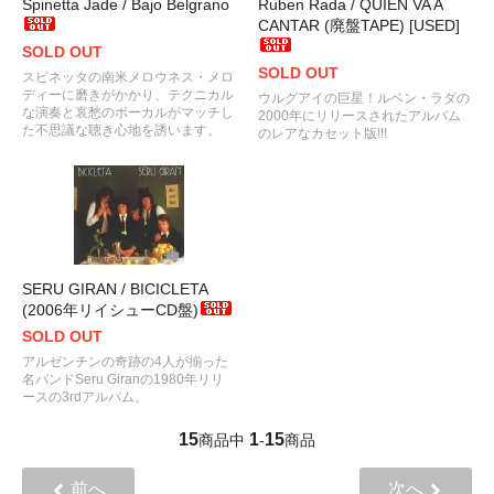
Spinetta Jade / Bajo Belgrano
Ruben Rada / QUIEN VA A
CANTAR (廃盤TAPE) [USED]
SOLD OUT
SOLD OUT
スピネッタの南米メロウネス・メロ
ディーに磨きがかかり、テクニカル
ウルグアイの巨星！ルベン・ラダの
な演奏と哀愁のボーカルがマッチし
2000年にリリースされたアルバム
た不思議な聴き心地を誘います。
のレアなカセット版!!!
SERU GIRAN / BICICLETA
(2006年リイシューCD盤)
SOLD OUT
アルゼンチンの奇跡の4人が揃った
名バンドSeru Giranの1980年リリ
ースの3rdアルバム。
15
1
15
商品中
-
商品
前へ
次へ