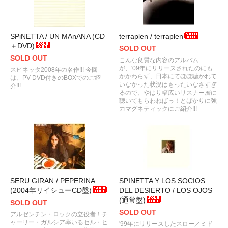
SPiNETTA / UN MAnANA (CD
terraplen / terraplen
＋DVD)
SOLD OUT
SOLD OUT
こんな良質な内容のアルバム
が、'09年にリリースされたのにも
スピネッタ2008年の名作!!! 今回
かかわらず、日本にてほぼ聴かれて
は、PV DVD付きのBOXでのご紹
いなかった状況はもったいなさすぎ
介!!!
るので、やはり幅広いリスナー層に
聴いてもらわねばっ！とばかりに強
力マグネティックにご紹介!!!
SERU GIRAN / PEPERINA
SPINETTA Y LOS SOCIOS
(2004年リイシューCD盤)
DEL DESIERTO / LOS OJOS
(通常盤)
SOLD OUT
SOLD OUT
アルゼンチン・ロックの立役者！チ
ャーリー・ガルシア率いるセル・ヒ
'99年にリリースしたスロー／ミド