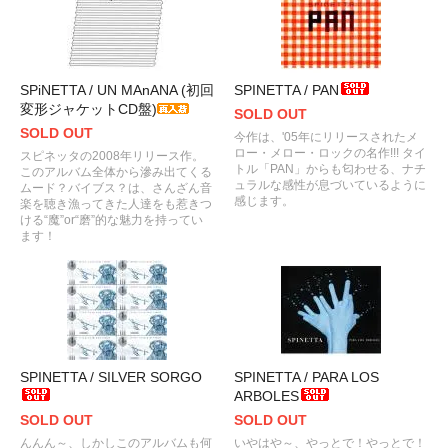
SPiNETTA / UN MAnANA (初回
SPINETTA / PAN
変形ジャケットCD盤)
SOLD OUT
SOLD OUT
今作は、'05年にリリースされたメ
ロー・メロー・ロックの名作!!! タイ
スピネッタの2008年リリース作。
トル「PAN」からも匂わせる、ナチ
このアルバム全体から滲み出てくる
ュラルな感性が息づいているように
ムード？バイブス？は、さんざん音
感じます。
楽を聴き漁ってきた人達をも惹きつ
ける“魔”or“磨”的な魅力を持ってい
ます！
SPINETTA / SILVER SORGO
SPINETTA / PARA LOS
ARBOLES
SOLD OUT
SOLD OUT
んんん～、しかしこのアルバムも何
いやはや～、やっとで！やっとで！