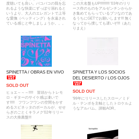
度聴いても良い。バコバコの我を忘
この大名盤もUP!!!!!!!!!! '03年のリリ
れるような快楽にずっぽり溺れると
ース作のものをアルゼンチンからか
いうより、大人のエレガントで上等
き集めてもらっているブツなのであ
な愛撫（ペッティング）を永遠され
るうちにGETでお願いします!!! 無く
ている感じと申しましょうか。。。
なってから捜しても遅いぞ!!!（あた
りまえ）
SPINETTA / OBRAS EN VIVO
SPINETTA Y LOS SOCIOS
DEL DESIERTO / LOS OJOS
SOLD OUT
SOLD OUT
ヒョエ～～～!!!!! 冒頭からトレモ
ロ・ギターのサイケ感は凄いで
'99年にリリースしたスロー／ミド
す!!!!! フワンフワンの空間をかす
ル・テンポを主軸としたトロケルよ
めるスピネッタのボーカルが、せせ
うなアルバム。諦観AOR。
らぎのごとくキラメク'02年リリー
スの大推薦盤!!!