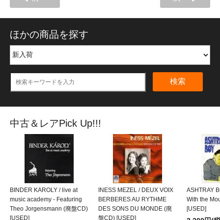
ほかの商品を探す
検索
中古＆レアPick Up!!!
BINDER KAROLY / live at
INESS MEZEL / DEUX VOIX
ASHTRAY BO
music academy - Featuring
BERBERES AU RYTHME
With the M
Theo Jorgensmann (廃盤CD)
DES SONS DU MONDE (廃
[USED]
[USED]
盤CD) [USED]