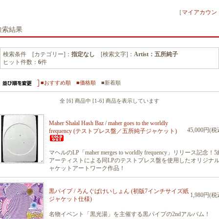
［
マイアカウン
検索結果
検索条件 [カテゴリー]：
指定なし
[検索文字]：
Artist：五所純子
ヒット件数：
6
件
■おすすめ順
■価格順
■新着順
全 [6] 商品中 [1-6] 商品を表示しています
Maher Shalal Hash Baz / maher goes to the worldly
45,000円(税
frequency (テストプレス盤／五所純子ジャケット)
マヘルのLP「maher merges to worldly frequency」リリース記念！
アーティストによる同LPのテストプレス盤を使用したオリジナ
ャケットアートワーク作品！
黒パイプ / ろんぐばけいしょん (初版7インチサイズ紙
1,980円(税
ジャケット仕様)
名物イベント「黒光湯」を主催する黒パイプの2ndアルバム！