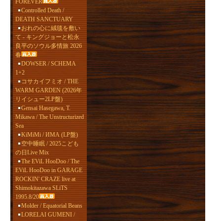
FOREVER
Controlled Death /
DEATH SANCTUARY
おれの心に絨毯を敷い
て - キングジョーと松永
良平のソウル多情旅 2026
春
DOWSER / SCHEMA
1+2
コサカイフミオ / THE
WARM GARDEN (2026年
リイシュー2LP盤)
Gensai Hasegawa, T.
Mikawa / The Unstructurized
Sea
KiMiMi / ИМА (LP盤)
空中睡眠 / 2025こども
の日Live Mix
The EViL HooDoo / The
EViL HooDoo in GARAGE
ROCKIN' CRAZE live at
Shimokitazawa SLiTS
1995.8/20
Molder / Equatorial Beans
LORELAI GUMENI /