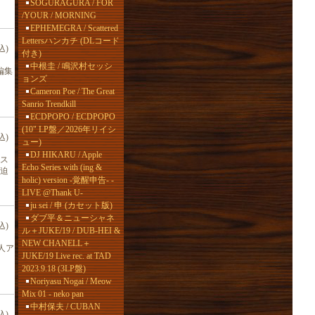
SOGURAGURA / FOR
/YOUR / MORNING
EPHEMEGRA / Scattered
Lettersハンカチ (DLコード
込)
付き)
中根圭 / 鳴沢村セッシ
編集
ョンズ
Cameron Poe / The Great
Sanrio Trendkill
ECDPOPO / ECDPOPO
(10" LP盤／2026年リイシ
込)
ュー)
DJ HIKARU / Apple
ス
Echo Series with (ing &
に迫
holic) version -覚醒申告- -
LIVE @Thank U-
ju sei / 申 (カセット版)
ダブ平＆ニューシャネ
込)
ル＋JUKE/19 / DUB-HEI &
NEW CHANELL＋
本人ア
JUKE/19 Live rec. at TAD
2023.9.18 (3LP盤)
Noriyasu Nogai / Meow
Mix 01 - neko pan
中村保夫 / CUBAN
込)