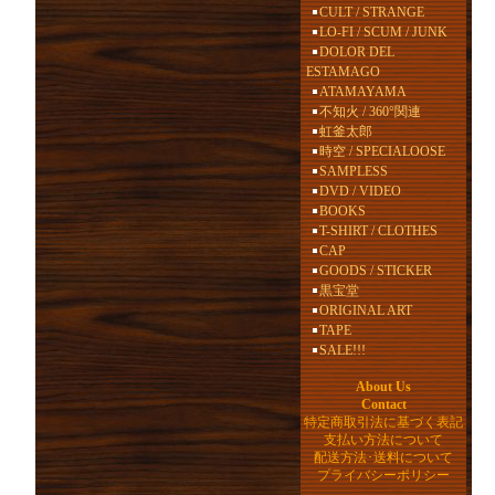
CULT / STRANGE
LO-FI / SCUM / JUNK
DOLOR DEL
ESTAMAGO
ATAMAYAMA
不知火 / 360°関連
虹釜太郎
時空 / SPECIALOOSE
SAMPLESS
DVD / VIDEO
BOOKS
T-SHIRT / CLOTHES
CAP
GOODS / STICKER
黒宝堂
ORIGINAL ART
TAPE
SALE!!!
About Us
Contact
特定商取引法に基づく表記
支払い方法について
配送方法･送料について
プライバシーポリシー