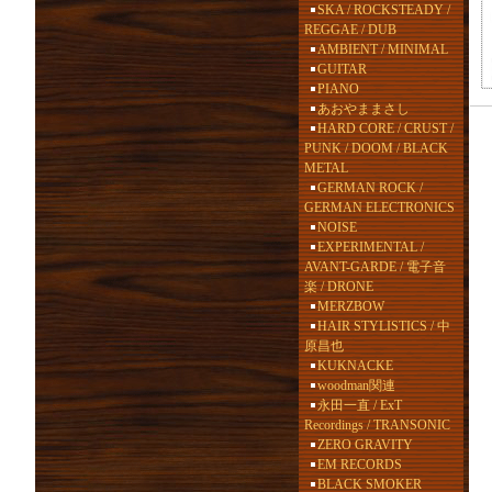
SKA / ROCKSTEADY /
REGGAE / DUB
AMBIENT / MINIMAL
GUITAR
PIANO
あおやままさし
HARD CORE / CRUST /
PUNK / DOOM / BLACK
METAL
GERMAN ROCK /
GERMAN ELECTRONICS
NOISE
EXPERIMENTAL /
AVANT-GARDE / 電子音
楽 / DRONE
MERZBOW
HAIR STYLISTICS / 中
原昌也
KUKNACKE
woodman関連
永田一直 / ExT
Recordings / TRANSONIC
ZERO GRAVITY
EM RECORDS
BLACK SMOKER