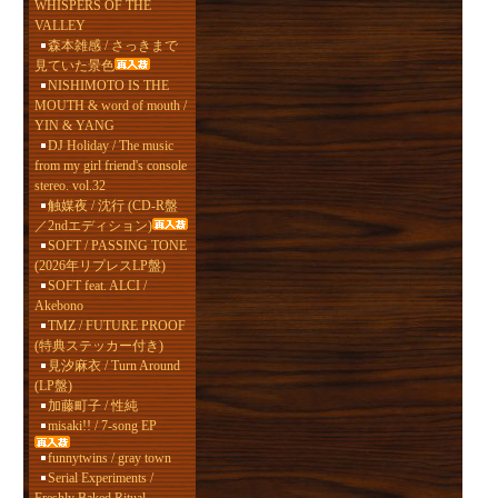
WHISPERS OF THE
VALLEY
森本雑感 / さっきまで
見ていた景色
NISHIMOTO IS THE
MOUTH & word of mouth /
YIN & YANG
DJ Holiday / The music
from my girl friend's console
stereo. vol.32
触媒夜 / 沈行 (CD-R盤
／2ndエディション)
SOFT / PASSING TONE
(2026年リプレスLP盤)
SOFT feat. ALCI /
Akebono
TMZ / FUTURE PROOF
(特典ステッカー付き)
見汐麻衣 / Turn Around
(LP盤)
加藤町子 / 性純
misaki!! / 7-song EP
funnytwins / gray town
Serial Experiments /