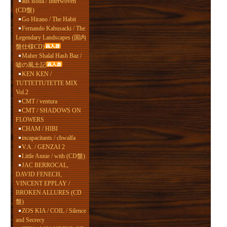
aus isoda / Interwoven
(CD盤)
Go Hirano / The Habit
Fernando Kabusacki / The
Legendary Landscapes (国内
盤仕様CD)
Maher Shalal Hash Baz /
嘘の風土記
KEN KEN /
TUTTETTUTETTE MIX
Vol.2
CMT / ventura
CMT / SHADOWS ON
FLOWERS
CHAM / HIBI
incapacitants / chwalfa
V.A. / GENZAI 2
Little Annie / with (CD盤)
JAC BERROCAL,
DAVID FENECH,
VINCENT EPPLAY /
BROKEN ALLURES (CD
盤)
ZOS KIA / COIL / Silence
and Secrecy