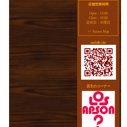
店舗営業時間
Open：13:00
Close：19:00
定休日：水曜日
>>
Access Map
mobile site
店主のコーナー