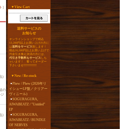
▼
View Cart
ト
］
送料サービスの
お知らせ
オンラインショップで税込
13,200円以上お買い上げの方に
は
送料をサービス
致します！
税込16,500円以上お買い上げで
代金引き換え決済の方には、
代引き手数料もサービス
しち
ゃいます！ 奮ってオーダー
下さいませ!!!!!!!!!!!!!!!
▼
New / Re-stock
込)
Phew / Phew (2026年リ
イシューLP盤／クリアー
5組の
ヴィニール)
ルジ
SOGURAGURA,
AIWABEATZ / "Untitled"
EP
SOGURAGURA,
込)
AIWABEATZ / BUNDLE
OF NERVES