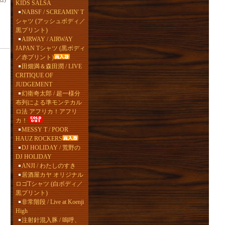
KIDS SALSA
NABSF / SCREAMIN' T
シャツ (アッシュボディ／
黒プリント)
AIRWAY / AIRWAY
JAPAN Tシャツ (黒ボディ
／赤プリント)
田畑満＆森田潤 / LIVE
CRITIQUE OF
JUDGEMENT
幻衛奇太郎 / 超一様分
布列による準モンテカル
ロ法 アフリカ！アフリ
カ！
MESSY T / POOR
HAUZ ROCKERS
DJ HOLIDAY / 荒野の
DJ HOLIDAY
ANJI / わたしのすき
居酒屋カヤ オリジナル
ロゴTシャツ (白ボディ／
黒プリント)
非常階段 / Live at Koenji
High
注射針混入豚 / 嗚呼、