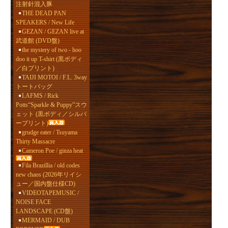
注射針混入豚
THE DEAD PAN
SPEAKERS / New Life
GEZAN / GEZAN live at
武道館 (DVD盤)
the mystery of two - hoo
doo it up T-shirt (黒ボディ
／白プリント)
TAIJI MOTOI / F.L. 3way
トートバッグ
LAFMS / Rick
Potts“Sparkle & Puppy”スウ
ェット (黒ボディ／シルバ
ープリント)
grudge eater / Tsuyama
Thirty Massacre
Cameron Poe / ginza heat
Fila Brazillia / old codes
new chaos (2026年リイシ
ュー／国内盤仕様CD)
VIDEOTAPEMUSIC /
NOISE FACE
LANDSCAPE (CD盤)
MERMAID / DUB