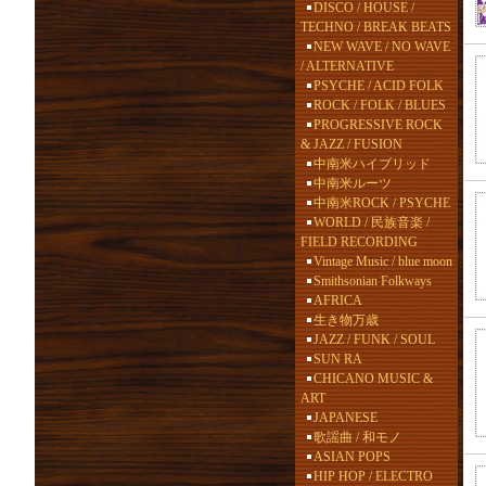
DISCO / HOUSE /
TECHNO / BREAK BEATS
NEW WAVE / NO WAVE
/ ALTERNATIVE
PSYCHE / ACID FOLK
ROCK / FOLK / BLUES
PROGRESSIVE ROCK
& JAZZ / FUSION
中南米ハイブリッド
中南米ルーツ
中南米ROCK / PSYCHE
WORLD / 民族音楽 /
FIELD RECORDING
Vintage Music / blue moon
Smithsonian Folkways
AFRICA
生き物万歳
JAZZ / FUNK / SOUL
SUN RA
CHICANO MUSIC &
ART
JAPANESE
歌謡曲 / 和モノ
ASIAN POPS
HIP HOP / ELECTRO