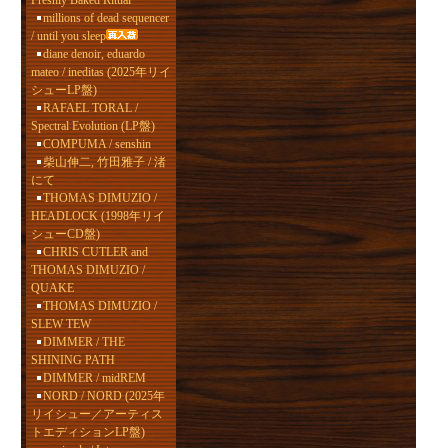
Freshly Baked Ritual
millions of dead sequencer
/ until you sleep
diane denoir, eduardo
mateo / ineditas (2025年リイ
シューLP盤)
RAFAEL TORAL /
Spectral Evolution (LP盤)
COMPUMA / senshin
柴山伸二, 竹田雅子 / 渚
にて
THOMAS DIMUZIO /
HEADLOCK (1998年リイ
シューCD盤)
CHRIS CUTLER and
THOMAS DIMUZIO /
QUAKE
THOMAS DIMUZIO /
SLEW TEW
DIMMER / THE
SHINING PATH
DIMMER / midREM
NORD / NORD (2025年
リイシュー／アーティス
トエディションLP盤)