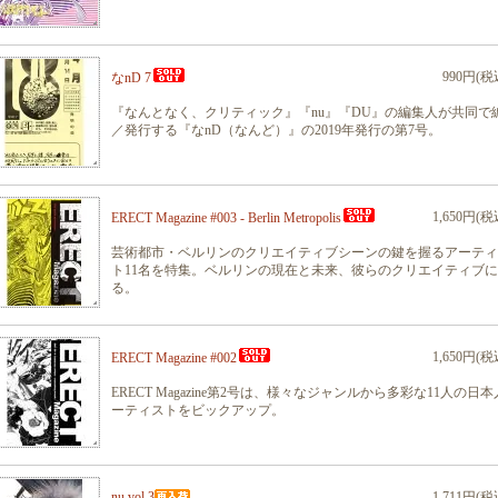
990円(税
なnD 7
『なんとなく、クリティック』『nu』『DU』の編集人が共同で
／発行する『なnD（なんど）』の2019年発行の第7号。
1,650円(税
ERECT Magazine #003 - Berlin Metropolis
芸術都市・ベルリンのクリエイティブシーンの鍵を握るアーティ
ト11名を特集。ベルリンの現在と未来、彼らのクリエイティブ
る。
1,650円(税
ERECT Magazine #002
ERECT Magazine第2号は、様々なジャンルから多彩な11人の日
ーティストをビックアップ。
nu vol.3
1,711円(税