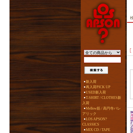
新入荷
再入荷PICK UP
USED新入荷
T-SHIRT / CLOTHES新
入荷
Mellow筋 / 高円寺バレ
アリック
LOS APSON?
CLASSICS
MIX CD / TAPE