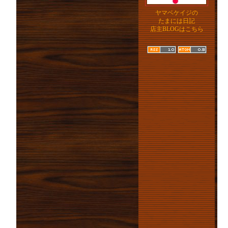
ヤマベケイジの
たまには日記
店主BLOGはこちら