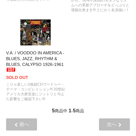
から、'60年代初頭のモダンなリズ
ムへの革新アプローチをどっぷりと
堪能出来ます!!! とにかく名演揃い！
V.A. / VOODOO IN AMERICA -
BLUES, JAZZ, RHYTHM &
BLUES, CALYPSO 1926-1961
SOLD OUT
こりゃ楽しい2枚組CDヴードゥー・
テーマ・コンピレイション!!! 20世紀
アメリカ大衆音楽にジットリと与え
た影響をご確認下さい!!!
5
1
5
商品中
-
商品
前へ
次へ