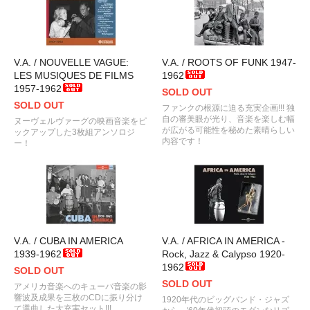
V.A. / NOUVELLE VAGUE:
V.A. / ROOTS OF FUNK 1947-
LES MUSIQUES DE FILMS
1962
1957-1962
SOLD OUT
SOLD OUT
ファンクの根源に迫る充実企画!!! 独
自の審美眼が光り、音楽を楽しむ幅
ヌーヴェルヴァーグの映画音楽をピ
が広がる可能性を秘めた素晴らしい
ックアップした3枚組アンソロジ
内容です！
ー！
V.A. / CUBA IN AMERICA
V.A. / AFRICA IN AMERICA -
1939-1962
Rock, Jazz & Calypso 1920-
1962
SOLD OUT
SOLD OUT
アメリカ音楽へのキューバ音楽の影
響波及成果を三枚のCDに振り分け
1920年代のビッグバンド・ジャズ
て選曲した大充実セット!!!