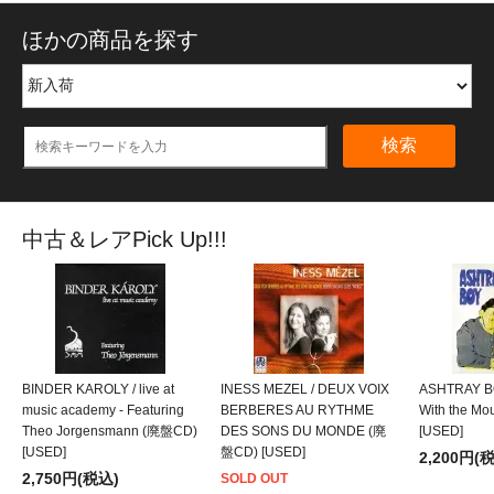
ほかの商品を探す
検索
中古＆レアPick Up!!!
BINDER KAROLY / live at
INESS MEZEL / DEUX VOIX
ASHTRAY BO
music academy - Featuring
BERBERES AU RYTHME
With the M
Theo Jorgensmann (廃盤CD)
DES SONS DU MONDE (廃
[USED]
[USED]
盤CD) [USED]
2,200円(
2,750円(税込)
SOLD OUT