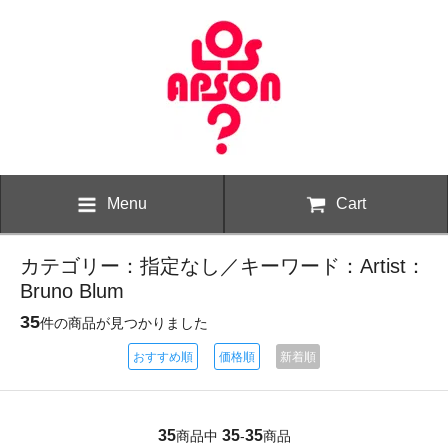
Menu
Cart
カテゴリー：指定なし／キーワード：Artist：
Bruno Blum
35
件の商品が見つかりました
おすすめ順
価格順
新着順
35
35
35
商品中
-
商品