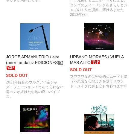
ャットが飛翔します！
ーソ兄弟とダニエル・マサによる、
タンゴのフィーリングをさらりとジ
ャズのトリオ演奏に溶け込ませた
2012年作!!!
JORGE ARMANI TRIO / aire
URBANO MORAES / VUELA
(perro andaluz EDICIONES盤)
MAS ALTO
SOLD OUT
SOLD OUT
フワフワなのに密室的なムードも漂
う不思議な心地よさを誘うサウン
2011年録音のウルグアイ産ジャ
ド・メイクに身も心も奪われます!!!
ズ・フュージョン！奇をてらわない
肩の力が抜けた心地の良いバイブ
ス。