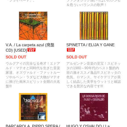
「プライベート」。
ファンタジック感いっぱいのシンセ
＆危ういバランスの歌声！
V.A. / La carpeta azul (廃盤
SPINETTA / ELIJA Y GANE
CD) [USED]
SOLD OUT
SOLD OUT
ウルグアイの完全なる奇才！エドア
アルゼンチン音楽の至宝！スピネッ
ルド・マテオと同時代を生きた音楽
タの1980～90年代のベスト盤的内
家達、オズヴァルド・ファットルー
容の激オススメ逸品!!! スピネッタの
ソやルベン・ラダなど大物がマテオ
色気、ロマンス、サイケデリアが美
に捧げた南米スピリット全開の大名
しく結晶した美学をウットリと確認
盤!!!
できる贅沢な内容です!!!
BARCAROLA, PIPPO SPERA /
HUGO Y OSVALDO / La