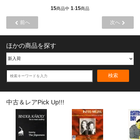
15
1
15
商品中
-
商品
前へ
次へ
ほかの商品を探す
検索
中古＆レアPick Up!!!