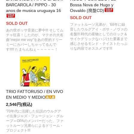
BARCAROLA / PIPPO - 30
Bossa Nova de Hugo y
anos de musica uruguaya 16
Osvaldo (廃盤CD)
SOLD OUT
SOLD OUT
ファットルーソ兄弟が、'68年に録
音したウルグアイ・ボサ・ノヴァの
あの世ボッサ音楽に夢中!!! そしてム
名盤!!! 時代の産物としてのロック＆
チャ狂喜！したのが、マテオの大名
サイケデリックなハジけた要素まで
曲“mejor me voy”をあの世的ドリー
感じさせるモンド・テイストたっぷ
ミーにカバーしちゃってるんで
りな内容でオススメです!!!
す!!!!! たまらんねぇ～～～～～！
TRIO FATTORUSO / EN VIVO
EN MEDIO Y MEDIO
2,546円(税込)
'70年代に活躍した伝説のウルグア
イ出身ジャズ・フュージョン・グル
ープ＝OPAのメンバーだった、ファ
ットルーソ兄弟らによるドリーム・
プロジェクト!!!