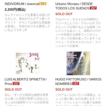
INDIVIDRUM / esencia
Urbano Moraes / DESDE
TODOS LOS SUENOS
2,200円(税込)
SOLD OUT
エレクトロニックな要素を全面に打
ち出した、攻めのウルグアイ産ハイ
ウルバーノ・モラエスが1998年に
ブリッド・サウンドは強力な音磁場
リリースしたソロ・アルバム!!! プロ
を形成し、生命のタフさを要求して
グレッシブな弾けるような旋律（カ
いるようですっ!!!
ンドンベもあり）と、哀愁のメロデ
ィーが同居する南米ファンタジッ
ク・ポップが溢れ返っています！ル
ベーン・ラダやオスヴァルド・ファ
ットルーソが参加。
LUIS ALBERTO SPINETTA /
HUGO FATTORUSO / VARIOS
Prive
NOMBRES
SOLD OUT
SOLD OUT
自ら、“すべてが私的な独房の世界
このアルバムのバランス感覚は、ち
から覗いた空想の世界”と語るスピ
ょっと他に無いものを感じます！ウ
ネッタの1986年リリースの20作目
ーゴ・ファットルーソが奏でる南米