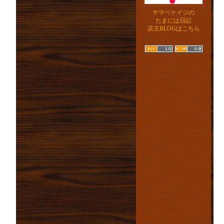
ヤマベケイジの
たまには日記
店主BLOGはこちら