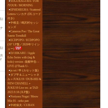
SOGURAGURA / FOR
/YOUR / MORNING
EPHEMEGRA / Scattered
Lettersハンカチ (DLコード
付き)
込)
中根圭 / 鳴沢村セッシ
ョンズ
ーナ
Cameron Poe / The Great
Sanrio Trendkill
ECDPOPO / ECDPOPO
(10" LP盤／2026年リイシ
込)
ュー)
DJ HIKARU / Apple
1月
Echo Series with (ing &
マ
holic) version -覚醒申告- -
LIVE @Thank U-
ju sei / 申 (カセット版)
ダブ平＆ニューシャネ
ル＋JUKE/19 / DUB-HEI &
NEW CHANELL＋
JUKE/19 Live rec. at TAD
2023.9.18 (3LP盤)
Noriyasu Nogai / Meow
Mix 01 - neko pan
中村保夫 / CUBAN