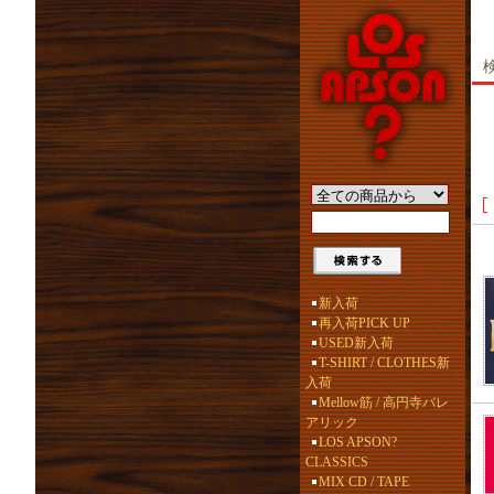
新入荷
再入荷PICK UP
USED新入荷
T-SHIRT / CLOTHES新
入荷
Mellow筋 / 高円寺バレ
アリック
LOS APSON?
CLASSICS
MIX CD / TAPE