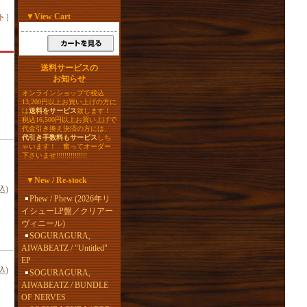
▼
View Cart
ト
］
送料サービスの
お知らせ
オンラインショップで税込
13,200円以上お買い上げの方に
は
送料をサービス
致します！
税込16,500円以上お買い上げで
代金引き換え決済の方には、
代引き手数料もサービス
しち
ゃいます！ 奮ってオーダー
下さいませ!!!!!!!!!!!!!!!
▼
New / Re-stock
込)
Phew / Phew (2026年リ
イシューLP盤／クリアー
ヴィニール)
SOGURAGURA,
AIWABEATZ / "Untitled"
EP
込)
SOGURAGURA,
AIWABEATZ / BUNDLE
OF NERVES