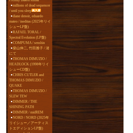
Freshly Baked Ritual
millions of dead sequencer
/ until you sleep
diane denoir, eduardo
mateo / ineditas (2025年リイ
シューLP盤)
RAFAEL TORAL /
Spectral Evolution (LP盤)
COMPUMA / senshin
柴山伸二, 竹田雅子 / 渚
にて
THOMAS DIMUZIO /
HEADLOCK (1998年リイ
シューCD盤)
CHRIS CUTLER and
THOMAS DIMUZIO /
QUAKE
THOMAS DIMUZIO /
SLEW TEW
DIMMER / THE
SHINING PATH
DIMMER / midREM
NORD / NORD (2025年
リイシュー／アーティス
トエディションLP盤)