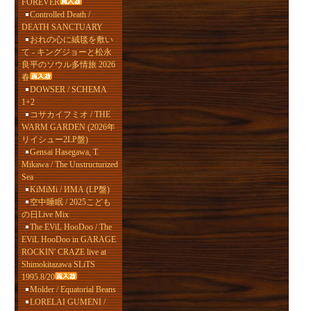
FOREVER
Controlled Death /
DEATH SANCTUARY
おれの心に絨毯を敷い
て - キングジョーと松永
良平のソウル多情旅 2026
春
DOWSER / SCHEMA
1+2
コサカイフミオ / THE
WARM GARDEN (2026年
リイシュー2LP盤)
Gensai Hasegawa, T.
Mikawa / The Unstructurized
Sea
KiMiMi / ИМА (LP盤)
空中睡眠 / 2025こども
の日Live Mix
The EViL HooDoo / The
EViL HooDoo in GARAGE
ROCKIN' CRAZE live at
Shimokitazawa SLiTS
1995.8/20
Molder / Equatorial Beans
LORELAI GUMENI /