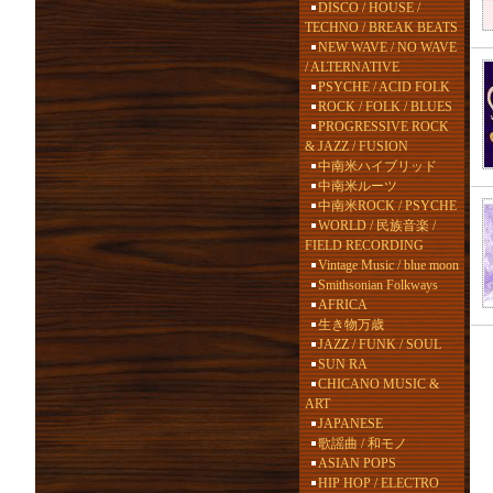
DISCO / HOUSE /
TECHNO / BREAK BEATS
NEW WAVE / NO WAVE
/ ALTERNATIVE
PSYCHE / ACID FOLK
ROCK / FOLK / BLUES
PROGRESSIVE ROCK
& JAZZ / FUSION
中南米ハイブリッド
中南米ルーツ
中南米ROCK / PSYCHE
WORLD / 民族音楽 /
FIELD RECORDING
Vintage Music / blue moon
Smithsonian Folkways
AFRICA
生き物万歳
JAZZ / FUNK / SOUL
SUN RA
CHICANO MUSIC &
ART
JAPANESE
歌謡曲 / 和モノ
ASIAN POPS
HIP HOP / ELECTRO