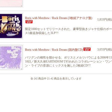
Boris with Merzbow / Rock Dream (3枚組アナログ盤)
1,833円(税
限定1000セットでリリースされた、豪華型抜きジャケ仕様のボ
ス1曲追加収録した3LP!!!
3,055円(税
Boris with Merzbow / Rock Dream (国内盤CD)
バツグンの相性を聴かせる、ボリスとメルツバウによる2006年1
18日／新大久保EARTHDOMで行われたコラボレーション・ワン
ン・ライブの音源にミックスを施した2枚組CD!!!
全 [4] 商品中 [1-4] 商品を表示しています