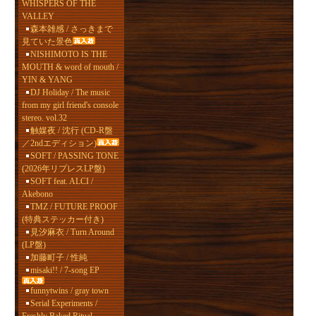
WHISPERS OF THE
VALLEY
森本雑感 / さっきまで
見ていた景色
NISHIMOTO IS THE
MOUTH & word of mouth /
YIN & YANG
DJ Holiday / The music
from my girl friend's console
stereo. vol.32
触媒夜 / 沈行 (CD-R盤
／2ndエディション)
SOFT / PASSING TONE
(2026年リプレスLP盤)
SOFT feat. ALCI /
Akebono
TMZ / FUTURE PROOF
(特典ステッカー付き)
見汐麻衣 / Turn Around
(LP盤)
加藤町子 / 性純
misaki!! / 7-song EP
funnytwins / gray town
Serial Experiments /