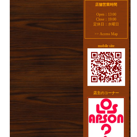
店舗営業時間
Open：13:00
Close：19:00
定休日：水曜日
>>
Access Map
mobile site
店主のコーナー