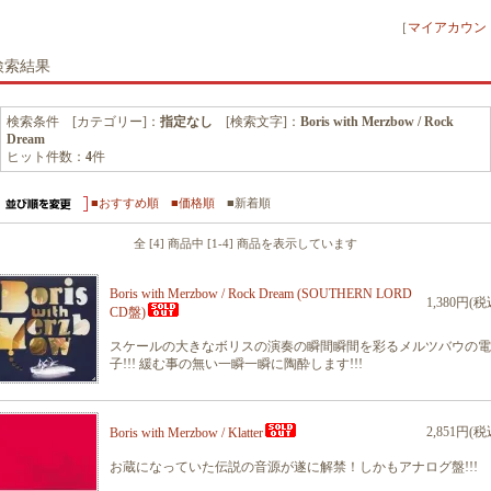
［
マイアカウン
検索結果
検索条件 [カテゴリー]：
指定なし
[検索文字]：
Boris with Merzbow / Rock
Dream
ヒット件数：
4
件
■おすすめ順
■価格順
■新着順
全 [4] 商品中 [1-4] 商品を表示しています
Boris with Merzbow / Rock Dream (SOUTHERN LORD
1,380円(税
CD盤)
スケールの大きなボリスの演奏の瞬間瞬間を彩るメルツバウの電
子!!! 緩む事の無い一瞬一瞬に陶酔します!!!
2,851円(税
Boris with Merzbow / Klatter
お蔵になっていた伝説の音源が遂に解禁！しかもアナログ盤!!!