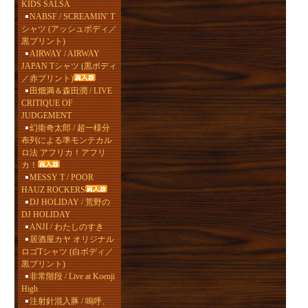
KIDS SALSA
NABSF / SCREAMIN' T
シャツ (アッシュボディ／
黒プリント)
AIRWAY / AIRWAY
JAPAN Tシャツ (黒ボディ
／赤プリント)
田畑満＆森田潤 / LIVE
CRITIQUE OF
JUDGEMENT
幻衛奇太郎 / 超一様分
布列による準モンテカル
ロ法 アフリカ！アフリ
カ！
MESSY T / POOR
HAUZ ROCKERS
DJ HOLIDAY / 荒野の
DJ HOLIDAY
ANJI / わたしのすき
居酒屋カヤ オリジナル
ロゴTシャツ (白ボディ／
黒プリント)
非常階段 / Live at Koenji
High
注射針混入豚 / 嗚呼、