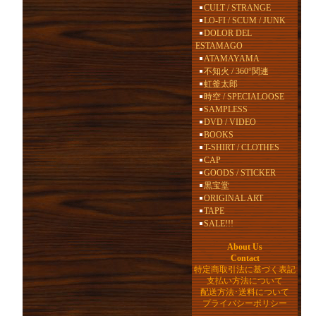
CULT / STRANGE
LO-FI / SCUM / JUNK
DOLOR DEL
ESTAMAGO
ATAMAYAMA
不知火 / 360°関連
虹釜太郎
時空 / SPECIALOOSE
SAMPLESS
DVD / VIDEO
BOOKS
T-SHIRT / CLOTHES
CAP
GOODS / STICKER
黒宝堂
ORIGINAL ART
TAPE
SALE!!!
About Us
Contact
特定商取引法に基づく表記
支払い方法について
配送方法･送料について
プライバシーポリシー