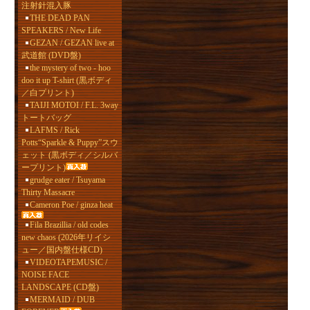
注射針混入豚
THE DEAD PAN
SPEAKERS / New Life
GEZAN / GEZAN live at
武道館 (DVD盤)
the mystery of two - hoo
doo it up T-shirt (黒ボディ
／白プリント)
TAIJI MOTOI / F.L. 3way
トートバッグ
LAFMS / Rick
Potts“Sparkle & Puppy”スウ
ェット (黒ボディ／シルバ
ープリント)
grudge eater / Tsuyama
Thirty Massacre
Cameron Poe / ginza heat
Fila Brazillia / old codes
new chaos (2026年リイシ
ュー／国内盤仕様CD)
VIDEOTAPEMUSIC /
NOISE FACE
LANDSCAPE (CD盤)
MERMAID / DUB