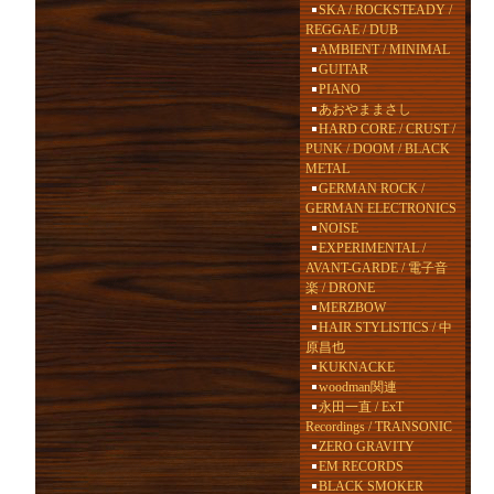
SKA / ROCKSTEADY /
REGGAE / DUB
AMBIENT / MINIMAL
GUITAR
PIANO
あおやままさし
HARD CORE / CRUST /
PUNK / DOOM / BLACK
METAL
GERMAN ROCK /
GERMAN ELECTRONICS
NOISE
EXPERIMENTAL /
AVANT-GARDE / 電子音
楽 / DRONE
MERZBOW
HAIR STYLISTICS / 中
原昌也
KUKNACKE
woodman関連
永田一直 / ExT
Recordings / TRANSONIC
ZERO GRAVITY
EM RECORDS
BLACK SMOKER