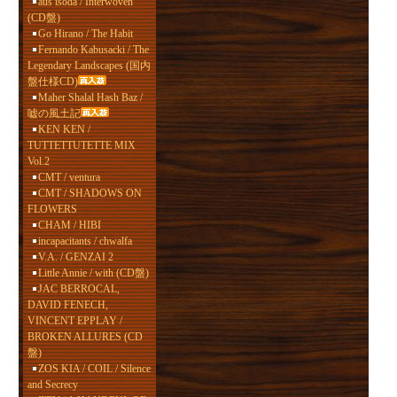
aus isoda / Interwoven
(CD盤)
Go Hirano / The Habit
Fernando Kabusacki / The
Legendary Landscapes (国内
盤仕様CD)
Maher Shalal Hash Baz /
嘘の風土記
KEN KEN /
TUTTETTUTETTE MIX
Vol.2
CMT / ventura
CMT / SHADOWS ON
FLOWERS
CHAM / HIBI
incapacitants / chwalfa
V.A. / GENZAI 2
Little Annie / with (CD盤)
JAC BERROCAL,
DAVID FENECH,
VINCENT EPPLAY /
BROKEN ALLURES (CD
盤)
ZOS KIA / COIL / Silence
and Secrecy