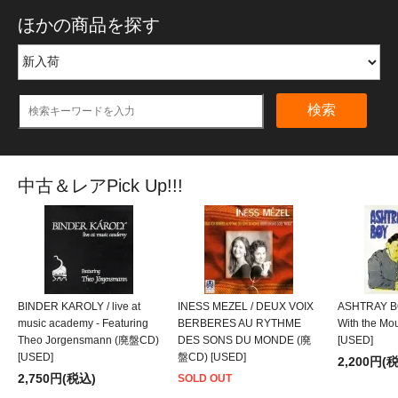
ほかの商品を探す
検索
中古＆レアPick Up!!!
BINDER KAROLY / live at
INESS MEZEL / DEUX VOIX
ASHTRAY BO
music academy - Featuring
BERBERES AU RYTHME
With the M
Theo Jorgensmann (廃盤CD)
DES SONS DU MONDE (廃
[USED]
[USED]
盤CD) [USED]
2,200円(
2,750円(税込)
SOLD OUT