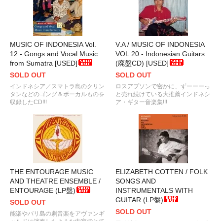
MUSIC OF INDONESIA Vol.
V.A / MUSIC OF INDONESIA
12 - Gongs and Vocal Music
VOL.20 - Indonesian Guitars
from Sumatra [USED]
(廃盤CD) [USED]
SOLD OUT
SOLD OUT
インドネシア／スマトラ島のクリン
ロスアプソンで密かに、ずーーーっ
タンなどのゴング＆ボーカルものを
と売れ続けている大推薦インドネシ
収録したCD!!!
ア・ギター音楽集!!!
THE ENTOURAGE MUSIC
ELIZABETH COTTEN / FOLK
AND THEATRE ENSEMBLE /
SONGS AND
ENTOURAGE (LP盤)
INSTRUMENTALS WITH
GUITAR (LP盤)
SOLD OUT
SOLD OUT
能楽やバリ島の劇音楽をアヴァンギ