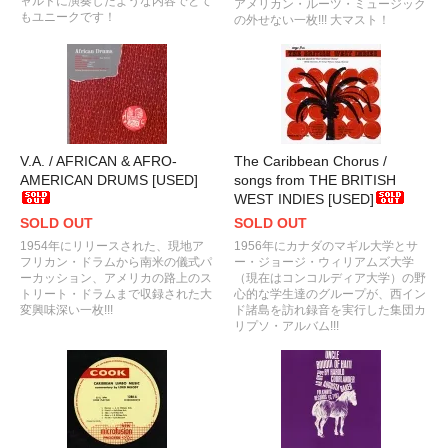
ャルドに演奏したような内容でとて
アメリカン・ルーツ・ミュージック
もユニークです！
の外せない一枚!!! 大マスト！
V.A. / AFRICAN & AFRO-
The Caribbean Chorus /
AMERICAN DRUMS [USED]
songs from THE BRITISH
WEST INDIES [USED]
SOLD OUT
SOLD OUT
1954年にリリースされた、現地ア
1956年にカナダのマギル大学とサ
フリカン・ドラムから南米の儀式パ
ー・ジョージ・ウィリアムズ大学
ーカッション、アメリカの路上のス
（現在はコンコルディア大学）の野
トリート・ドラムまで収録された大
心的な学生達のグループが、西イン
変興味深い一枚!!!
ド諸島を訪れ録音を実行した集団カ
リプソ・アルバム!!!