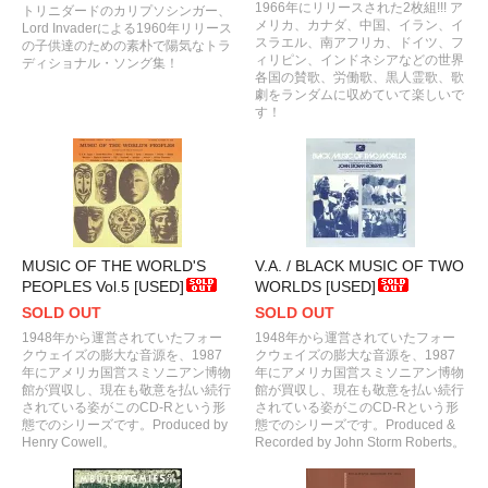
1966年にリリースされた2枚組!!! ア
トリニダードのカリプソシンガー、
メリカ、カナダ、中国、イラン、イ
Lord Invaderによる1960年リリース
スラエル、南アフリカ、ドイツ、フ
の子供達のための素朴で陽気なトラ
ィリピン、インドネシアなどの世界
ディショナル・ソング集！
各国の賛歌、労働歌、黒人霊歌、歌
劇をランダムに収めていて楽しいで
す！
MUSIC OF THE WORLD'S
V.A. / BLACK MUSIC OF TWO
PEOPLES Vol.5 [USED]
WORLDS [USED]
SOLD OUT
SOLD OUT
1948年から運営されていたフォー
1948年から運営されていたフォー
クウェイズの膨大な音源を、1987
クウェイズの膨大な音源を、1987
年にアメリカ国営スミソニアン博物
年にアメリカ国営スミソニアン博物
館が買収し、現在も敬意を払い続行
館が買収し、現在も敬意を払い続行
されている姿がこのCD-Rという形
されている姿がこのCD-Rという形
態でのシリーズです。Produced by
態でのシリーズです。Produced &
Henry Cowell。
Recorded by John Storm Roberts。