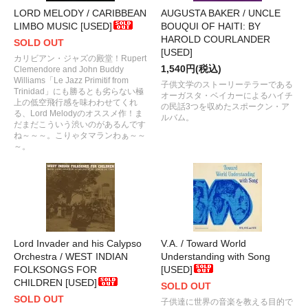
LORD MELODY / CARIBBEAN
AUGUSTA BAKER / UNCLE
LIMBO MUSIC [USED]
BOUQUI OF HAITI: BY
HAROLD COURLANDER
SOLD OUT
[USED]
カリビアン・ジャズの殿堂！Rupert
1,540円(税込)
Clemendore and John Buddy
Williams「Le Jazz Primitif from
子供文学のストーリーテラーである
Trinidad」にも勝るとも劣らない極
オーガスタ・ベイカーによるハイチ
上の低空飛行感を味わわせてくれ
の民話3つを収めたスポークン・ア
る、Lord Melodyのオススメ作！ま
ルバム。
だまだこういう渋いのがあるんです
ね～～～。こりゃタマランわぁ～～
～。
Lord Invader and his Calypso
V.A. / Toward World
Orchestra / WEST INDIAN
Understanding with Song
FOLKSONGS FOR
[USED]
CHILDREN [USED]
SOLD OUT
SOLD OUT
子供達に世界の音楽を教える目的で