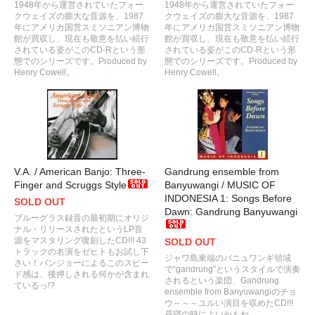
1948年から運営されていたフォー
1948年から運営されていたフォー
クウェイズの膨大な音源を、1987
クウェイズの膨大な音源を、1987
年にアメリカ国営スミソニアン博物
年にアメリカ国営スミソニアン博物
館が買収し、現在も敬意を払い続行
館が買収し、現在も敬意を払い続行
されている姿がこのCD-Rという形
されている姿がこのCD-Rという形
態でのシリーズです。Produced by
態でのシリーズです。Produced by
Henry Cowell。
Henry Cowell。
V.A. / American Banjo: Three-
Gandrung ensemble from
Finger and Scruggs Style
Banyuwangi / MUSIC OF
INDONESIA 1: Songs Before
SOLD OUT
Dawn: Gandrung Banyuwangi
ブルーグラス録音の最初期にオリジ
ナル・リリースされたというLP音
源をマスタリング復刻したCD!!! 43
SOLD OUT
トラックの名演をゼヒトもお試し下
ジャワ島東端のバニュワンギ領域
さい！バンジョーによるこのスピー
で“gandrung”というスタイルで演奏
ド感は、後押しされる何かが含まれ
されるという楽団、Gandrung
ているっ!?
ensemble from Banyuwangiのチョ
ウ～～～ユルい演目を収めたCD!!!
昼寝の時によいかもね。