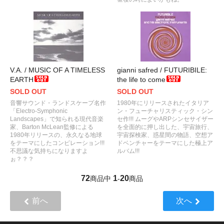
V.A. / MUSIC OF A TIMELESS
gianni safred / FUTURIBILE:
EARTH
the life to come
SOLD OUT
SOLD OUT
音響サウンド・ランドスケープ名作
1980年にリリースされたイタリア
「Electro-Symphonic
ン・フューチャリスティック・シン
Landscapes」で知られる現代音楽
セ作!!! ムーグやARPシンセサイザー
家、Barton McLean監修による
を全面的に押し出した、宇宙旅行、
1980年リリースの、永久なる地球
宇宙探検家、惑星間の物語、空想ア
をテーマにしたコンピレーション!!!
ドベンチャーをテーマにした極上ア
不思議な気持ちになりますよ
ルバム!!!
ぉ？？？
72
1
20
商品中
-
商品
前へ
次へ