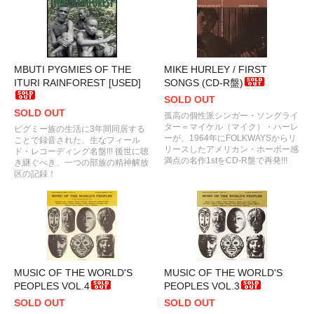
MBUTI PYGMIES OF THE
MIKE HURLEY / FIRST
ITURI RAINFOREST [USED]
SONGS (CD-R盤)
SOLD OUT
SOLD OUT
孤高の個性派シンガー・ソングライ
ター＝マイケル（マイク）・ハーレ
ピグミー族の生活に3年間同居する
ーが、1964年にFOLKWAYSからリ
ことで録音された、生なフィール
リースしたアメリカン・ホーボー感
ド・レコーディング名盤!!! 後世に聴
満点の名作1stをCD-R盤で再発!!!
き継ぐべき、一つの部族の精神解放
区の記録！
MUSIC OF THE WORLD'S
MUSIC OF THE WORLD'S
PEOPLES VOL.4
PEOPLES VOL.3
SOLD OUT
SOLD OUT