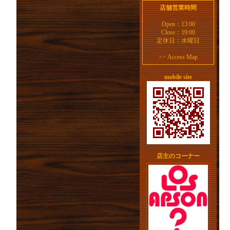
店舗営業時間
Open：13:00
Close：19:00
定休日：水曜日
>>
Access Map
mobile site
店主のコーナー