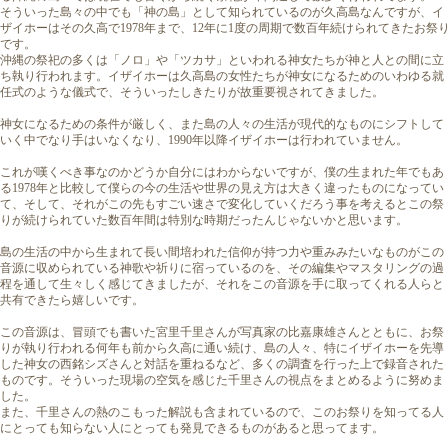
そういった島々の中でも「神の島」として知られているのが久高島なんですが、イ
ザイホーはその久高で1978年まで、12年に1度の周期で数百年続けられてきたお祭
です。
沖縄の祭祀の多くは「ノロ」や「ツカサ」といわれる神女たちが神と人との間に立
ち執り行われます。イザイホーは久高島の女性たちが神女になるためのいわゆる就
任式のような儀式で、そういったしきたりが故重要視されてきました。
神女になるための条件が厳しく、また島の人々の生活が現代的なものにシフトして
いく中でなり手はいなくなり、1990年以降イザイホーは行われていません。
これが嘆くべき事なのかどうか自分にはわからないですが、僕の生まれた年でもあ
る1978年と比較して僕らの今の生活や世界の見え方は大きく違ったものになってい
て、そして、それがこの先もすごい速さで変化していくだろう事を考えるとこの祭
りが続けられていた数百年間は特別な時期だったんじゃないかと思います。
島の生活の中から生まれて長い間培われた信仰が持つ力や重みみたいなものがこの
音源に収められている神歌や祈りに宿っているのを、その編集やマスタリングの過
程を通して生々しく感じてきましたが、それをこの音源を手に取ってくれる人らと
共有できたら嬉しいです。
この音源は、冒頭でも書いた宮里千里さんが写真家の比嘉康雄さんとともに、お祭
りが執り行われる何年も前から久高に通い続け、島の人々、特にイザイホーを先導
した神女の西銘シズさんと対話を重ねるなど、多くの調査を行った上で録音された
ものです。そういった現場の空気を感じた千里さんの視点をまとめるように努めま
した。
また、千里さんの熱のこもった解説も含まれているので、このお祭りを知ってる人
にとっても知らない人にとっても発見できるものがあると思ってます。