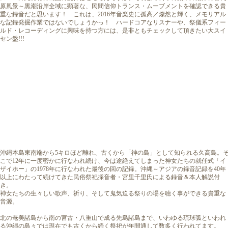
原風景～黒潮沿岸全域に顕著な、民間信仰トランス・ムーブメントを確認できる貴
重な録音だと思います！ これは、2016年音楽史に孤高／燦然と輝く、メモリアル
な記録発掘作業ではないでしょうかっ！ ハードコアなリスナーや、祭儀系フィー
ルド・レコーディングに興味を持つ方には、是非ともチェックして頂きたい大スイ
セン盤!!!
沖縄本島東南端から5キロほど離れ、古くから「神の島」として知られる久高島。
こで12年に一度密かに行なわれ続け、今は途絶えてしまった神女たちの就任式「イ
ザイホー」の1978年に行なわれた最後の回の記録。沖縄～アジアの録音記録を40年
以上にわたって続けてきた民俗祭祀採音者・宮里千里氏による録音＆本人解説付
き。
神女たちの生々しい歌声、祈り、そして鬼気迫る祭りの場を聴く事ができる貴重な
音源。
北の奄美諸島から南の宮古・八重山で成る先島諸島まで、いわゆる琉球弧といわれ
る沖縄の島々では現在でも古くから続く祭祀が年間通して数多く行われてます。