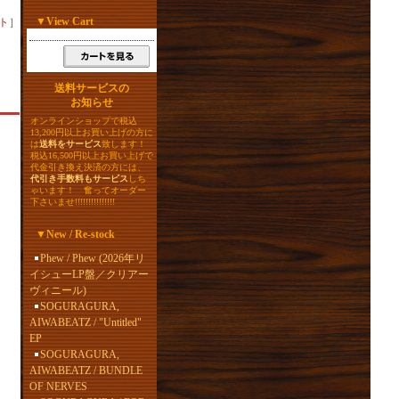
▼
View Cart
ト
］
送料サービスの
お知らせ
オンラインショップで税込
13,200円以上お買い上げの方に
は
送料をサービス
致します！
税込16,500円以上お買い上げで
代金引き換え決済の方には、
代引き手数料もサービス
しち
ゃいます！ 奮ってオーダー
下さいませ!!!!!!!!!!!!!!!
▼
New / Re-stock
Phew / Phew (2026年リ
イシューLP盤／クリアー
ヴィニール)
SOGURAGURA,
AIWABEATZ / "Untitled"
EP
SOGURAGURA,
AIWABEATZ / BUNDLE
OF NERVES