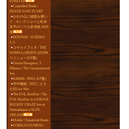
FOREVER
Controlled Death /
DEATH SANCTUARY
おれの心に絨毯を敷い
て - キングジョーと松永
良平のソウル多情旅 2026
春
DOWSER / SCHEMA
1+2
コサカイフミオ / THE
WARM GARDEN (2026年
リイシュー2LP盤)
Gensai Hasegawa, T.
Mikawa / The Unstructurized
Sea
KiMiMi / ИМА (LP盤)
空中睡眠 / 2025こども
の日Live Mix
The EViL HooDoo / The
EViL HooDoo in GARAGE
ROCKIN' CRAZE live at
Shimokitazawa SLiTS
1995.8/20
Molder / Equatorial Beans
LORELAI GUMENI /