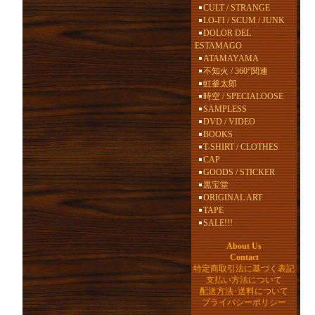
CULT / STRANGE
LO-FI / SCUM / JUNK
DOLOR DEL
ESTAMAGO
ATAMAYAMA
不知火 / 360°関連
虹釜太郎
時空 / SPECIALOOSE
SAMPLESS
DVD / VIDEO
BOOKS
T-SHIRT / CLOTHES
CAP
GOODS / STICKER
黒宝堂
ORIGINAL ART
TAPE
SALE!!!
About Us
Contact
特定商取引法に基づく表記
支払い方法について
配送方法･送料について
プライバシーポリシー