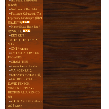
aus isoda / Interwoven
(CD盤)
Go Hirano / The Habit
Fernando Kabusacki / The
Legendary Landscapes (国内
盤仕様CD)
Maher Shalal Hash Baz /
嘘の風土記
KEN KEN /
TUTTETTUTETTE MIX
Vol.2
CMT / ventura
CMT / SHADOWS ON
FLOWERS
CHAM / HIBI
incapacitants / chwalfa
V.A. / GENZAI 2
Little Annie / with (CD盤)
JAC BERROCAL,
DAVID FENECH,
VINCENT EPPLAY /
BROKEN ALLURES (CD
盤)
ZOS KIA / COIL / Silence
and Secrecy