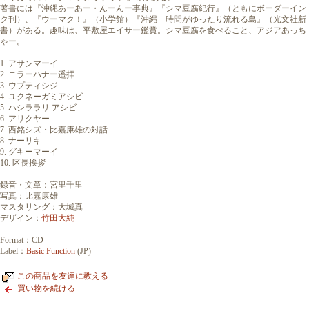
著書には『沖縄あーあー・んーんー事典』『シマ豆腐紀行』（ともにボーダーイン
ク刊）、『ウーマク！』（小学館）『沖縄 時間がゆったり流れる島』（光文社新
書）がある。趣味は、平敷屋エイサー鑑賞。シマ豆腐を食べること、アジアあっち
ゃー。
1. アサンマーイ
2. ニラーハナー遥拝
3. ウプティシジ
4. ユクネーガミアシビ
5. ハシララリ アシビ
6. アリクヤー
7. 西銘シズ・比嘉康雄の対話
8. ナーリキ
9. グキーマーイ
10. 区長挨拶
録音・文章：宮里千里
写真：比嘉康雄
マスタリング：大城真
デザイン：
竹田大純
Format：CD
Label：
Basic Function
(JP)
この商品を友達に教える
買い物を続ける