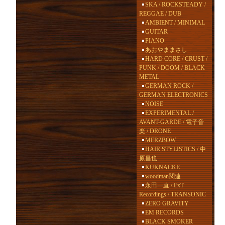
SKA / ROCKSTEADY /
REGGAE / DUB
AMBIENT / MINIMAL
GUITAR
PIANO
あおやままさし
HARD CORE / CRUST /
PUNK / DOOM / BLACK
METAL
GERMAN ROCK /
GERMAN ELECTRONICS
NOISE
EXPERIMENTAL /
AVANT-GARDE / 電子音
楽 / DRONE
MERZBOW
HAIR STYLISTICS / 中
原昌也
KUKNACKE
woodman関連
永田一直 / ExT
Recordings / TRANSONIC
ZERO GRAVITY
EM RECORDS
BLACK SMOKER