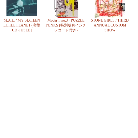
M.A.L. / MY SIXTEEN
Moder-n no.3 - PUZZLE
STONE GIRLS / THIRD
LITTLE PLANET (廃盤
PUNKS (特別版10インチ
ANNUAL CUSTOM
CD) [USED]
レコード付き)
SHOW