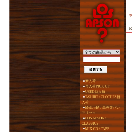
R
新入荷
再入荷PICK UP
USED新入荷
T-SHIRT / CLOTHES新
入荷
Mellow筋 / 高円寺バレ
アリック
LOS APSON?
CLASSICS
MIX CD / TAPE