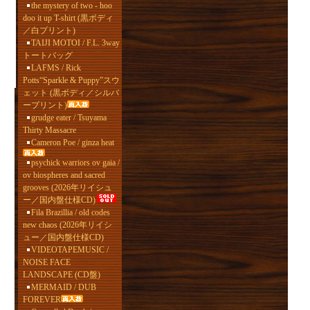
the mystery of two - hoo
doo it up T-shirt (黒ボディ
／白プリント)
TAIJI MOTOI / F.L. 3way
トートバッグ
LAFMS / Rick
Potts“Sparkle & Puppy”スウ
ェット (黒ボディ／シルバ
ープリント)
grudge eater / Tsuyama
Thirty Massacre
Cameron Poe / ginza heat
psychick warriors ov gaia /
ov biospheres and sacred
grooves (2026年リイシュ
ー／国内盤仕様CD)
Fila Brazillia / old codes
new chaos (2026年リイシ
ュー／国内盤仕様CD)
VIDEOTAPEMUSIC /
NOISE FACE
LANDSCAPE (CD盤)
MERMAID / DUB
FOREVER