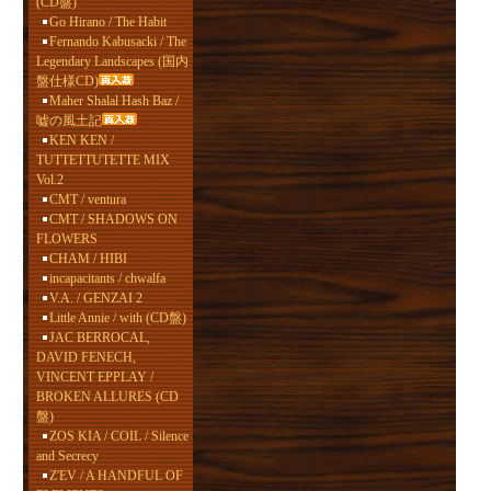
(CD盤)
Go Hirano / The Habit
Fernando Kabusacki / The
Legendary Landscapes (国内
盤仕様CD)
Maher Shalal Hash Baz /
嘘の風土記
KEN KEN /
TUTTETTUTETTE MIX
Vol.2
CMT / ventura
CMT / SHADOWS ON
FLOWERS
CHAM / HIBI
incapacitants / chwalfa
V.A. / GENZAI 2
Little Annie / with (CD盤)
JAC BERROCAL,
DAVID FENECH,
VINCENT EPPLAY /
BROKEN ALLURES (CD
盤)
ZOS KIA / COIL / Silence
and Secrecy
Z'EV / A HANDFUL OF