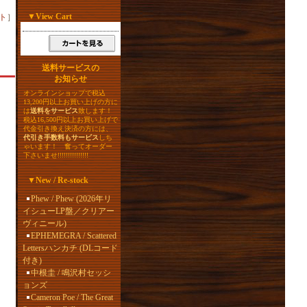
▼
View Cart
ト
］
送料サービスの
お知らせ
オンラインショップで税込
13,200円以上お買い上げの方に
は
送料をサービス
致します！
税込16,500円以上お買い上げで
代金引き換え決済の方には、
代引き手数料もサービス
しち
ゃいます！ 奮ってオーダー
下さいませ!!!!!!!!!!!!!!!
▼
New / Re-stock
Phew / Phew (2026年リ
イシューLP盤／クリアー
ヴィニール)
EPHEMEGRA / Scattered
Lettersハンカチ (DLコード
付き)
中根圭 / 鳴沢村セッシ
ョンズ
Cameron Poe / The Great