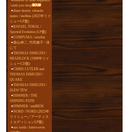
millions of dead sequencer
/ until you sleep
diane denoir, eduardo
mateo / ineditas (2025年リイ
シューLP盤)
RAFAEL TORAL /
Spectral Evolution (LP盤)
COMPUMA / senshin
柴山伸二, 竹田雅子 / 渚
にて
THOMAS DIMUZIO /
HEADLOCK (1998年リイ
シューCD盤)
CHRIS CUTLER and
THOMAS DIMUZIO /
QUAKE
THOMAS DIMUZIO /
SLEW TEW
DIMMER / THE
SHINING PATH
DIMMER / midREM
NORD / NORD (2025年
リイシュー／アーティス
トエディションLP盤)
aus isoda / Interwoven