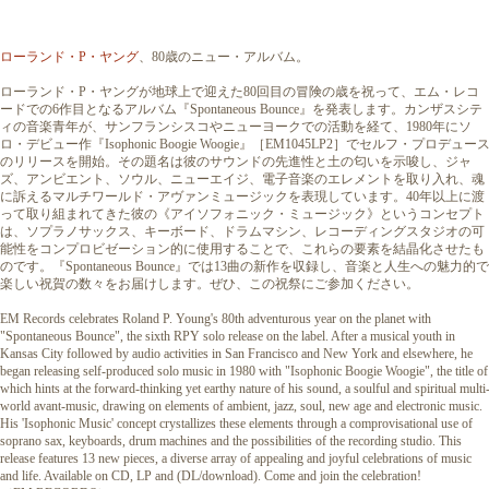
ローランド・P・ヤング
、80歳のニュー・アルバム。
ローランド・P・ヤングが地球上で迎えた80回目の冒険の歳を祝って、エム・レコ
ードでの6作目となるアルバム『Spontaneous Bounce』を発表します。カンザスシテ
ィの音楽青年が、サンフランシスコやニューヨークでの活動を経て、1980年にソ
ロ・デビュー作『Isophonic Boogie Woogie』［EM1045LP2］でセルフ・プロデュー
のリリースを開始。その題名は彼のサウンドの先進性と土の匂いを示唆し、ジャ
ズ、アンビエント、ソウル、ニューエイジ、電子音楽のエレメントを取り入れ、魂
に訴えるマルチワールド・アヴァンミュージックを表現しています。40年以上に渡
って取り組まれてきた彼の《アイソフォニック・ミュージック》というコンセプト
は、ソプラノサックス、キーボード、ドラムマシン、レコーディングスタジオの可
能性をコンプロビゼーション的に使用することで、これらの要素を結晶化させたも
のです。『Spontaneous Bounce』では13曲の新作を収録し、音楽と人生への魅力的で
楽しい祝賀の数々をお届けします。ぜひ、この祝祭にご参加ください。
EM Records celebrates Roland P. Young's 80th adventurous year on the planet with
"Spontaneous Bounce", the sixth RPY solo release on the label. After a musical youth in
Kansas City followed by audio activities in San Francisco and New York and elsewhere, he
began releasing self-produced solo music in 1980 with "Isophonic Boogie Woogie", the title of
which hints at the forward-thinking yet earthy nature of his sound, a soulful and spiritual multi
world avant-music, drawing on elements of ambient, jazz, soul, new age and electronic music.
His 'Isophonic Music' concept crystallizes these elements through a comprovisational use of
soprano sax, keyboards, drum machines and the possibilities of the recording studio. This
release features 13 new pieces, a diverse array of appealing and joyful celebrations of music
and life. Available on CD, LP and (DL/download). Come and join the celebration!