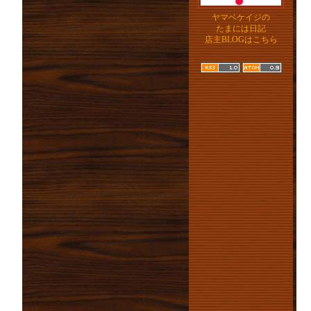
ヤマベケイジの
たまには日記
店主BLOGはこちら