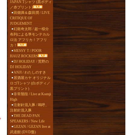
JAPAN Tシャツ (黒ボディ
／赤プリント)
田畑満＆森田潤 / LIVE
CRITIQUE OF
JUDGEMENT
幻衛奇太郎 / 超一様分
布列による準モンテカル
ロ法 アフリカ！アフリ
カ！
MESSY T / POOR
HAUZ ROCKERS
DJ HOLIDAY / 荒野の
DJ HOLIDAY
ANJI / わたしのすき
居酒屋カヤ オリジナル
ロゴTシャツ (白ボディ／
黒プリント)
非常階段 / Live at Koenji
High
注射針混入豚 / 嗚呼、
注射針混入豚
THE DEAD PAN
SPEAKERS / New Life
GEZAN / GEZAN live at
武道館 (DVD盤)