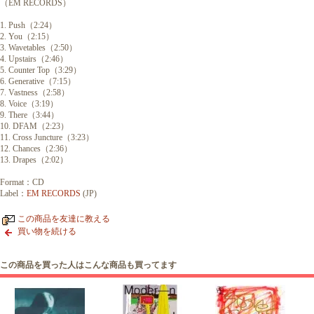
（EM RECORDS）
1. Push（2:24）
2. You（2:15）
3. Wavetables（2:50）
4. Upstairs（2:46）
5. Counter Top（3:29）
6. Generative（7:15）
7. Vastness（2:58）
8. Voice（3:19）
9. There（3:44）
10. DFAM（2:23）
11. Cross Juncture（3:23）
12. Chances（2:36）
13. Drapes（2:02）
Format：CD
Label：
EM RECORDS
(JP)
この商品を友達に教える
買い物を続ける
この商品を買った人はこんな商品も買ってます