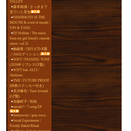
VALLEY
森本雑感 / さっきまで
見ていた景色
NISHIMOTO IS THE
MOUTH & word of mouth /
YIN & YANG
DJ Holiday / The music
from my girl friend's console
stereo. vol.32
触媒夜 / 沈行 (CD-R盤
／2ndエディション)
SOFT / PASSING TONE
(2026年リプレスLP盤)
SOFT feat. ALCI /
Akebono
TMZ / FUTURE PROOF
(特典ステッカー付き)
見汐麻衣 / Turn Around
(LP盤)
加藤町子 / 性純
misaki!! / 7-song EP
funnytwins / gray town
Serial Experiments /
Freshly Baked Ritual