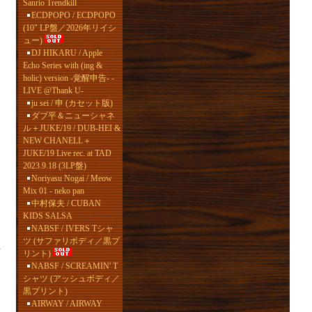
Sanrio Trendkill
ECDPOPO / ECDPOPO
(10" LP盤／2026年リイシ
ュー)
DJ HIKARU / Apple
Echo Series with (ing &
holic) version -覚醒申告- -
LIVE @Thank U-
ス
ju sei / 申 (カセット版)
ダブ平＆ニューシャネ
ル＋JUKE/19 / DUB-HEI &
NEW CHANELL＋
JUKE/19 Live rec. at TAD
2023.9.18 (3LP盤)
Noriyasu Nogai / Meow
Mix 01 - neko pan
中村保夫 / CUBAN
KIDS SALSA
NABSF / IVERS Tシャ
ツ (サファリボディ／黒プ
-
リント)
NABSF / SCREAMIN' T
シャツ (アッシュボディ／
黒プリント)
AIRWAY / AIRWAY