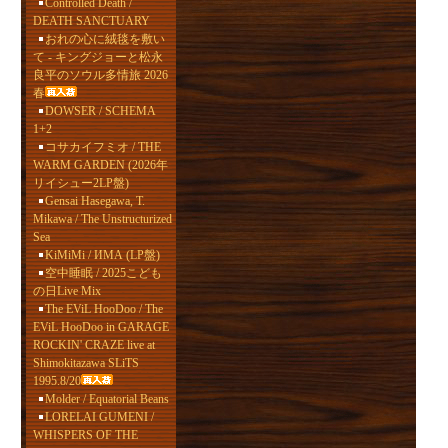
Controlled Death /
DEATH SANCTUARY
おれの心に絨毯を敷い
て - キングジョーと松永
良平のソウル多情旅 2026
春
DOWSER / SCHEMA
1+2
コサカイフミオ / THE
WARM GARDEN (2026年
リイシュー2LP盤)
Gensai Hasegawa, T.
Mikawa / The Unstructurized
Sea
KiMiMi / ИМА (LP盤)
空中睡眠 / 2025こども
の日Live Mix
The EViL HooDoo / The
EViL HooDoo in GARAGE
ROCKIN' CRAZE live at
Shimokitazawa SLiTS
1995.8/20
Molder / Equatorial Beans
LORELAI GUMENI /
WHISPERS OF THE