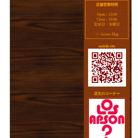
店舗営業時間
Open：13:00
Close：19:00
定休日：水曜日
>>
Access Map
mobile site
店主のコーナー