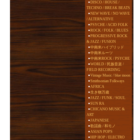
DISCO / HOUSE /
TECHNO / BREAK BEATS
NEW WAVE / NO WAVE
/ ALTERNATIVE
PSYCHE / ACID FOLK
ROCK / FOLK / BLUES
PROGRESSIVE ROCK
& JAZZ / FUSION
中南米ハイブリッド
中南米ルーツ
中南米ROCK / PSYCHE
WORLD / 民族音楽 /
FIELD RECORDING
Vintage Music / blue moon
Smithsonian Folkways
AFRICA
生き物万歳
JAZZ / FUNK / SOUL
SUN RA
CHICANO MUSIC &
ART
JAPANESE
歌謡曲 / 和モノ
ASIAN POPS
HIP HOP / ELECTRO