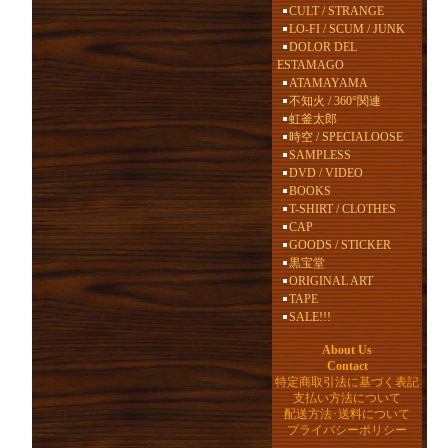
CULT / STRANGE
LO-FI / SCUM / JUNK
DOLOR DEL
ESTAMAGO
ATAMAYAMA
不知火 / 360°関連
虹釜太郎
時空 / SPECIALOOSE
SAMPLESS
DVD / VIDEO
BOOKS
T-SHIRT / CLOTHES
CAP
GOODS / STICKER
黒宝堂
ORIGINAL ART
TAPE
SALE!!!
About Us
Contact
特定商取引法に基づく表記
支払い方法について
配送方法･送料について
プライバシーポリシー