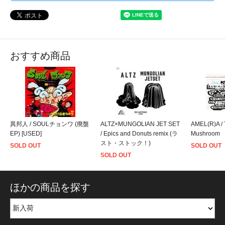
おすすめ商品
異邦人 / SOULチョンワ (廃盤
ALTZ×MUNGOLIAN JET SET
AMEL(R)A / 
EP) [USED]
/ Epics and Donuts remix (ラ
Mushroom
スト・ストック！)
SOLD OUT
SOLD OUT
SOLD OUT
ほかの商品を探す