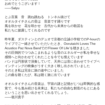
おめでとうございます！
――Salyu
とぶ言葉 音 跳ね跳ねる トンネル抜けて
オオルタイチさんの音は 音楽です踊りです
風を吹かせ 花を咲かせ 古代から未来からの歌謡を
私たちに披露してくれるのです
昨年夏、ダスティンとのデュオで京都の立誠小学校でのP-hourの
ライブでご一緒させていただいたとき、Oorutaichi Loves The
Acustico Paz Nova Bandでの‘Flower Of Life’を聴きました
その圧倒的でつつみこまれるような音のエネルギーが私を幸せな
感情へと向かわせてくれたことを今でも憶えています
バンドは円形状で演奏していて、天井には音に合わせてライブペ
インティングの映像がうすく大きく映し出されていました
そのとき私は完全に旅の途中にいました
この曲を聴くたび、私は聴く旅に出ています
オオルタイチさんの音楽は、宇宙の謎と記憶がじつは即興的な感
覚で、今も進み続ける未来は、私たちの自由な創造のもとにある
ということを思い出させてくれるでしょう。
――嶺川貴子