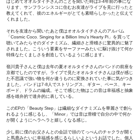
はじめてオオルタイチさんのことを聞いた時は3-4年前の事にな
ります、サンフランシスコに住むお友達がライブを見に行ったと
教えてくれて、彼のエネルギーがとても素晴らしかったと伝えて
くれました。
それを友達から聞いたあと僕はオオルタイチさんのアルバム
「Cosmic Coco. Singing for a Billion Imu's Hearty Pi」を買って
聴いてみたらそのダイナミズム、繊細さと滑稽さに驚異的に魅了
されました。こういう要素をサーファーみたいに駆け抜けて何か
特殊なたくましさを創造しているように感じます。
嶺川貴子さんと僕は去年の夏オオルタイチさんのバンドの前座を
京都でしたのですが。ライブで見たオオルタイチさんは僕が感じ
た不思議で強い物を何か違うものに変換されていた事に気がつき
ました。バンドは7-8人でストリングス、ギター、ベース、キー
ボード、ドラムの編成。そこで感じた物はこの音は幸福感と抽象
感を雄弁的で達弁的に表している。
このEPの「Beauty Step」は繊細なダイナミズムを華麗さで創ら
れるように感じるし、「Minor」では音は滑稽で自分の中で何か
が開くようにヘラヘラと嬉しくなる感じ。
少し前に僕のお父さんとの会話で頭のてっぺんのチャクラが開く
と馬鹿みたいに幸福感を感じるらしいよというお話でした。個人