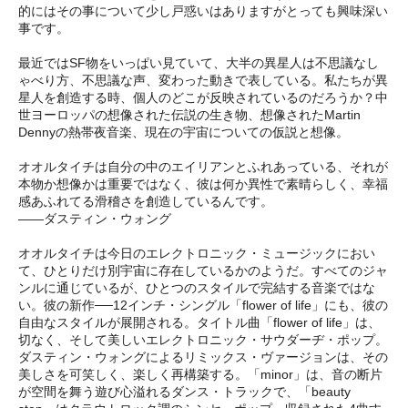
的にはその事について少し戸惑いはありますがとっても興味深い
事です。
最近ではSF物をいっぱい見ていて、大半の異星人は不思議なし
ゃべり方、不思議な声、変わった動きで表している。私たちが異
星人を創造する時、個人のどこが反映されているのだろうか？中
世ヨーロッパの想像された伝説の生き物、想像されたMartin
Dennyの熱帯夜音楽、現在の宇宙についての仮説と想像。
オオルタイチは自分の中のエイリアンとふれあっている、それが
本物か想像かは重要ではなく、彼は何か異性で素晴らしく、幸福
感あふれてる滑稽さを創造しているんです。
――ダスティン・ウォング
オオルタイチは今日のエレクトロニック・ミュージックにおい
て、ひとりだけ別宇宙に存在しているかのようだ。すべてのジャ
ンルに通じているが、ひとつのスタイルで完結する音楽ではな
い。彼の新作──12インチ・シングル「flower of life」にも、彼の
自由なスタイルが展開される。タイトル曲「flower of life」は、
切なく、そして美しいエレクトロニック・サウダーヂ・ポップ。
ダスティン・ウォングによるリミックス・ヴァージョンは、その
美しさを可笑しく、楽しく再構築する。「minor」は、音の断片
が空間を舞う遊び心溢れるダンス・トラックで、「beauty