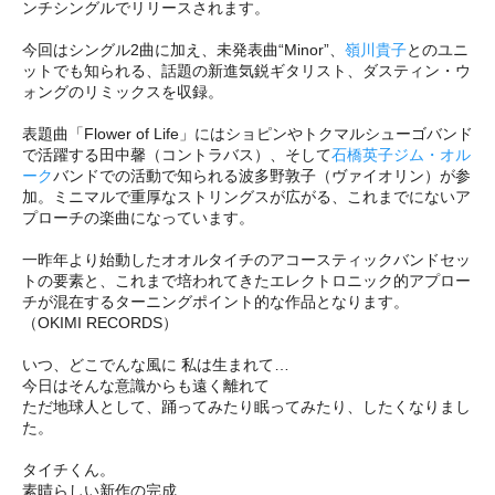
ンチシングルでリリースされます。
今回はシングル2曲に加え、未発表曲“Minor”、
嶺川貴子
とのユニ
ットでも知られる、話題の新進気鋭ギタリスト、ダスティン・ウ
ォングのリミックスを収録。
表題曲「Flower of Life」にはショピンやトクマルシューゴバンド
で活躍する田中馨（コントラバス）、そして
石橋英子
ジム・オル
ーク
バンドでの活動で知られる波多野敦子（ヴァイオリン）が参
加。ミニマルで重厚なストリングスが広がる、これまでにないア
プローチの楽曲になっています。
一昨年より始動したオオルタイチのアコースティックバンドセッ
トの要素と、これまで培われてきたエレクトロニック的アプロー
チが混在するターニングポイント的な作品となります。
（OKIMI RECORDS）
いつ、どこでんな風に 私は生まれて…
今日はそんな意識からも遠く離れて
ただ地球人として、踊ってみたり眠ってみたり、したくなりまし
た。
タイチくん。
素晴らしい新作の完成