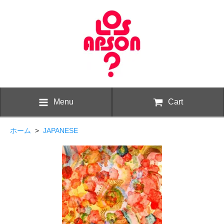
Menu
Cart
ホーム
>
JAPANESE