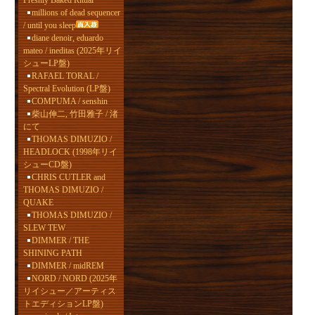
Freshly Baked Ritual
millions of dead sequencer
/ until you sleep
diane denoir, eduardo
mateo / ineditas (2025年リイ
シューLP盤)
RAFAEL TORAL /
Spectral Evolution (LP盤)
COMPUMA / senshin
柴山伸二, 竹田雅子 / 渚
にて
THOMAS DIMUZIO /
HEADLOCK (1998年リイ
シューCD盤)
CHRIS CUTLER and
THOMAS DIMUZIO /
QUAKE
THOMAS DIMUZIO /
SLEW TEW
DIMMER / THE
SHINING PATH
DIMMER / midREM
NORD / NORD (2025年
リイシュー／アーティス
トエディションLP盤)