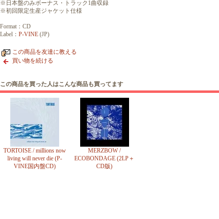
※日本盤のみボーナス・トラック1曲収録
※初回限定生産ジャケット仕様
Format：CD
Label：
P-VINE
(JP)
この商品を友達に教える
買い物を続ける
この商品を買った人はこんな商品も買ってます
TORTOISE / millions now
MERZBOW /
living will never die (P-
ECOBONDAGE (2LP＋
VINE国内盤CD)
CD版)