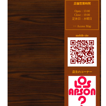
店舗営業時間
Open：13:00
Close：19:00
定休日：水曜日
>>
Access Map
mobile site
店主のコーナー