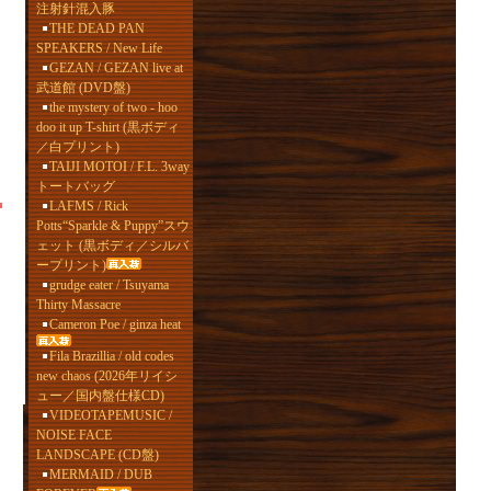
注射針混入豚
THE DEAD PAN
SPEAKERS / New Life
GEZAN / GEZAN live at
武道館 (DVD盤)
the mystery of two - hoo
doo it up T-shirt (黒ボディ
／白プリント)
TAIJI MOTOI / F.L. 3way
トートバッグ
LAFMS / Rick
Potts“Sparkle & Puppy”スウ
ェット (黒ボディ／シルバ
ープリント)
grudge eater / Tsuyama
Thirty Massacre
Cameron Poe / ginza heat
Fila Brazillia / old codes
new chaos (2026年リイシ
ュー／国内盤仕様CD)
VIDEOTAPEMUSIC /
NOISE FACE
LANDSCAPE (CD盤)
MERMAID / DUB