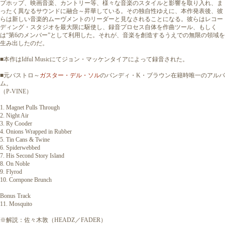
プホップ、映画音楽、カントリー等、様々な音楽のスタイルと影響を取り入れ、ま
ったく異なるサウンドに融合～昇華している。その独自性ゆえに、本作発表後、彼
らは新しい音楽的ムーヴメントのリーダーと見なされることになる。彼らはレコー
ディング・スタジオを最大限に駆使し、録音プロセス自体を作曲ツール、もしく
は“第6のメンバー”として利用した。それが、音楽を創造するうえでの無限の領域を
生み出したのだ。
■本作はIdful Musicにてジョン・マッケンタイアによって録音された。
■元バストロ～
ガスター・デル・ソル
のバンディ・K・ブラウン在籍時唯一のアルバ
ム。
（P-VINE）
1. Magnet Pulls Through
2. Night Air
3. Ry Cooder
4. Onions Wrapped in Rubber
5. Tin Cans & Twine
6. Spiderwebbed
7. His Second Story Island
8. On Noble
9. Flyrod
10. Cornpone Brunch
Bonus Track
11. Mosquito
※解説：佐々木敦（HEADZ／FADER）