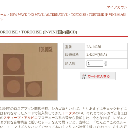
［
マイアカウン
ホーム
>
NEW WAVE / NO WAVE / ALTERNATIVE
>
TORTOISE / TORTOISE (P-VINE国内盤
D)
ORTOISE / TORTOISE (P-VINE国内盤CD)
型番
LA-14256
販売価格
2,420円(税込)
購入数
1994年のロスアプソン開店当時、シカゴ系といえば、とりあえずはチェックせずに
はおれなかったムードで初入荷してきた
トータス
の1st。それまでのシカゴと言えば
の
スティーブ・アルビニ
プロデュース系の音から脱却した、今となれば「レゲエ／
ダブ的な音響構造に近いなぁー」なんて思うけど、当時は、「なんだ？このユル～
い、ミニマリズムをバンドでやってるの？マリンバは何？嫌いではない、むしろ好