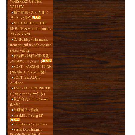
WHISPERS OF THE
VALLEY
森本雑感 / さっきまで
見ていた景色
NISHIMOTO IS THE
MOUTH & word of mouth /
YIN & YANG
DJ Holiday / The music
from my girl friend's console
stereo. vol.32
触媒夜 / 沈行 (CD-R盤
／2ndエディション)
SOFT / PASSING TONE
(2026年リプレスLP盤)
SOFT feat. ALCI /
Akebono
TMZ / FUTURE PROOF
(特典ステッカー付き)
見汐麻衣 / Turn Around
(LP盤)
加藤町子 / 性純
misaki!! / 7-song EP
funnytwins / gray town
Serial Experiments /