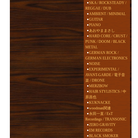
SKA / ROCKSTEADY /
REGGAE / DUB
AMBIENT / MINIMAL
GUITAR
PIANO
あおやままさし
HARD CORE / CRUST /
PUNK / DOOM / BLACK
METAL
GERMAN ROCK /
GERMAN ELECTRONICS
NOISE
EXPERIMENTAL /
AVANT-GARDE / 電子音
楽 / DRONE
MERZBOW
HAIR STYLISTICS / 中
原昌也
KUKNACKE
woodman関連
永田一直 / ExT
Recordings / TRANSONIC
ZERO GRAVITY
EM RECORDS
BLACK SMOKER