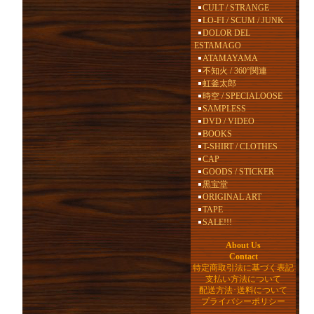
CULT / STRANGE
LO-FI / SCUM / JUNK
DOLOR DEL
ESTAMAGO
ATAMAYAMA
不知火 / 360°関連
虹釜太郎
時空 / SPECIALOOSE
SAMPLESS
DVD / VIDEO
BOOKS
T-SHIRT / CLOTHES
CAP
GOODS / STICKER
黒宝堂
ORIGINAL ART
TAPE
SALE!!!
About Us
Contact
特定商取引法に基づく表記
支払い方法について
配送方法･送料について
プライバシーポリシー