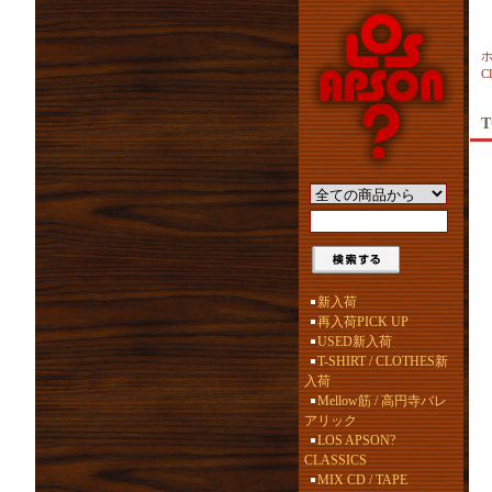
C
T
新入荷
再入荷PICK UP
USED新入荷
T-SHIRT / CLOTHES新
入荷
Mellow筋 / 高円寺バレ
アリック
LOS APSON?
CLASSICS
MIX CD / TAPE