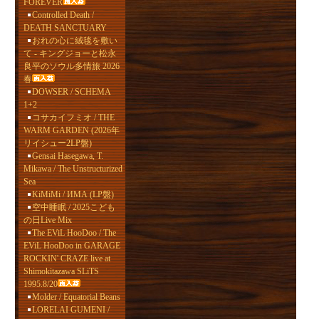
FOREVER
Controlled Death /
DEATH SANCTUARY
おれの心に絨毯を敷い
て - キングジョーと松永
良平のソウル多情旅 2026
春
DOWSER / SCHEMA
1+2
コサカイフミオ / THE
WARM GARDEN (2026年
リイシュー2LP盤)
Gensai Hasegawa, T.
Mikawa / The Unstructurized
Sea
KiMiMi / ИМА (LP盤)
空中睡眠 / 2025こども
の日Live Mix
The EViL HooDoo / The
EViL HooDoo in GARAGE
ROCKIN' CRAZE live at
Shimokitazawa SLiTS
1995.8/20
Molder / Equatorial Beans
LORELAI GUMENI /