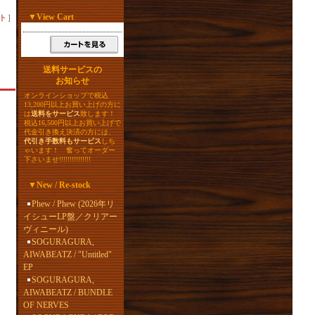
▼
View Cart
ト
］
送料サービスの
お知らせ
オンラインショップで税込
13,200円以上お買い上げの方に
は
送料をサービス
致します！
税込16,500円以上お買い上げで
代金引き換え決済の方には、
代引き手数料もサービス
しち
ゃいます！ 奮ってオーダー
下さいませ!!!!!!!!!!!!!!!
▼
New / Re-stock
Phew / Phew (2026年リ
イシューLP盤／クリアー
ヴィニール)
SOGURAGURA,
AIWABEATZ / "Untitled"
EP
SOGURAGURA,
AIWABEATZ / BUNDLE
OF NERVES