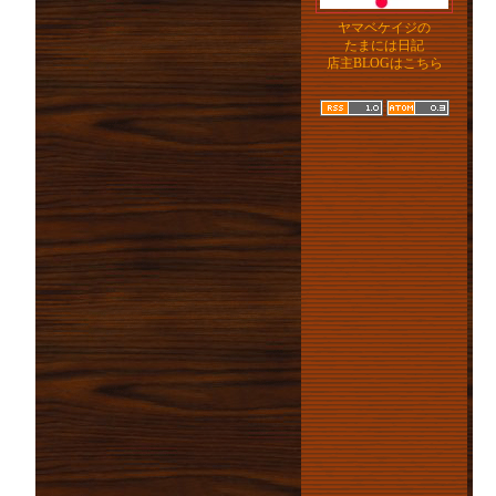
ヤマベケイジの
たまには日記
店主BLOGはこちら