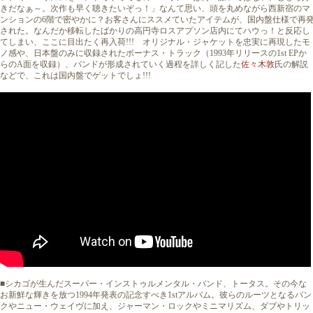
きだなぁ～。次作も早く聴きたいぞっ！」なんて思い、頭を丸めながら西新宿のマ
ンションの6階で密やかに？お客さんにススメていたアイテムが、国内盤仕様で再
された。なんだか移転したばかりの高円寺ロスアプソン店内にてハウっ！と反応し
てしまい、ここに目出たく再入荷!!! オリジナル・ジャケットを忠実に再現したモ
ノ感や、日本盤のみに収録されたボーナス・トラック（1993年リリースの1st EPか
らのA面を収録）、バンドが形成されていく過程を詳しく記した
佐々木敦
氏の解説
などで、これは国内盤でゲットでしょ!!!
■シカゴが生んだスーパー・インストゥルメンタル・バンド、トータス。その今な
お新鮮な輝きを放つ1994年発表の記念すべき1stアルバム。彼らのルーツとなるパン
クやニュー・ウェイヴに加え、ジャーマン・ロックやミニマリズム、ダブやトリッ