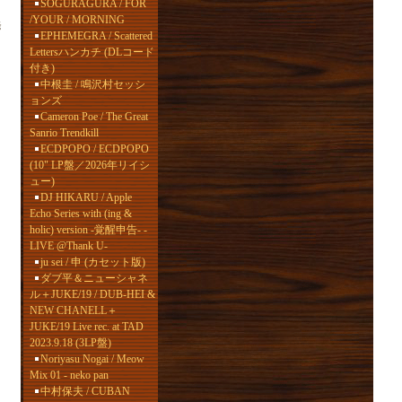
SOGURAGURA / FOR
/YOUR / MORNING
発
EPHEMEGRA / Scattered
Lettersハンカチ (DLコード
付き)
中根圭 / 鳴沢村セッシ
ョンズ
Cameron Poe / The Great
Sanrio Trendkill
ECDPOPO / ECDPOPO
(10" LP盤／2026年リイシ
ュー)
DJ HIKARU / Apple
Echo Series with (ing &
holic) version -覚醒申告- -
LIVE @Thank U-
ju sei / 申 (カセット版)
ダブ平＆ニューシャネ
ル＋JUKE/19 / DUB-HEI &
NEW CHANELL＋
JUKE/19 Live rec. at TAD
2023.9.18 (3LP盤)
Noriyasu Nogai / Meow
Mix 01 - neko pan
中村保夫 / CUBAN