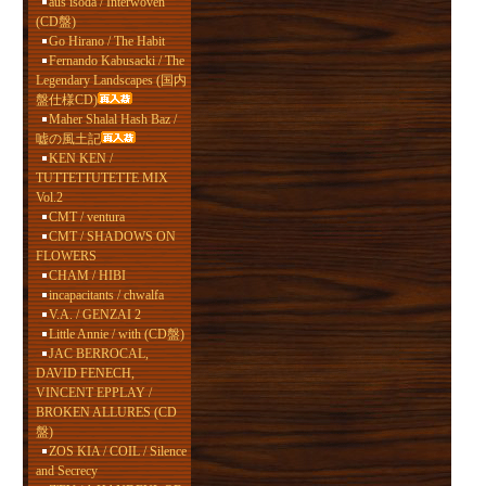
aus isoda / Interwoven
(CD盤)
Go Hirano / The Habit
Fernando Kabusacki / The
Legendary Landscapes (国内
盤仕様CD)
Maher Shalal Hash Baz /
嘘の風土記
KEN KEN /
TUTTETTUTETTE MIX
Vol.2
CMT / ventura
CMT / SHADOWS ON
FLOWERS
CHAM / HIBI
incapacitants / chwalfa
V.A. / GENZAI 2
Little Annie / with (CD盤)
JAC BERROCAL,
DAVID FENECH,
VINCENT EPPLAY /
BROKEN ALLURES (CD
盤)
ZOS KIA / COIL / Silence
and Secrecy