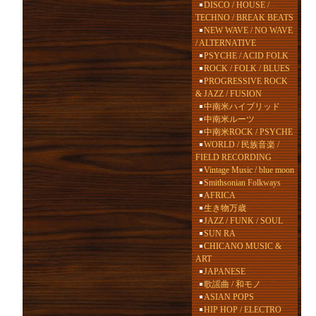
DISCO / HOUSE /
TECHNO / BREAK BEATS
NEW WAVE / NO WAVE
/ ALTERNATIVE
PSYCHE / ACID FOLK
ROCK / FOLK / BLUES
PROGRESSIVE ROCK
& JAZZ / FUSION
中南米ハイブリッド
中南米ルーツ
中南米ROCK / PSYCHE
WORLD / 民族音楽 /
FIELD RECORDING
Vintage Music / blue moon
Smithsonian Folkways
AFRICA
生き物万歳
JAZZ / FUNK / SOUL
SUN RA
CHICANO MUSIC &
ART
JAPANESE
歌謡曲 / 和モノ
ASIAN POPS
HIP HOP / ELECTRO