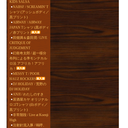
KIDS SALSA
NABSF / SCREAMIN' T
シャツ (アッシュボディ／
黒プリント)
AIRWAY / AIRWAY
JAPAN Tシャツ (黒ボディ
／赤プリント)
田畑満＆森田潤 / LIVE
CRITIQUE OF
JUDGEMENT
幻衛奇太郎 / 超一様分
布列による準モンテカル
ロ法 アフリカ！アフリ
カ！
MESSY T / POOR
HAUZ ROCKERS
DJ HOLIDAY / 荒野の
DJ HOLIDAY
ANJI / わたしのすき
居酒屋カヤ オリジナル
ロゴTシャツ (白ボディ／
黒プリント)
非常階段 / Live at Koenji
High
注射針混入豚 / 嗚呼、