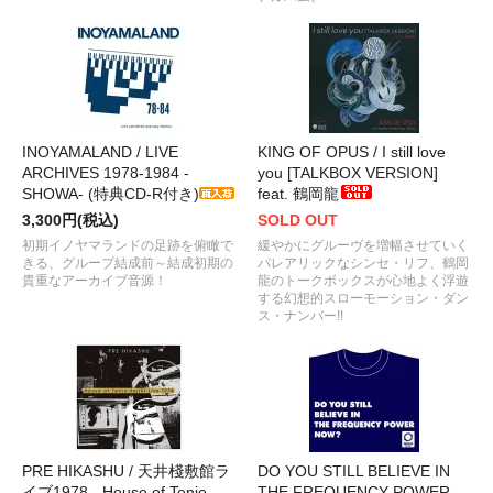
INOYAMALAND / LIVE
KING OF OPUS / I still love
ARCHIVES 1978-1984 -
you [TALKBOX VERSION]
SHOWA- (特典CD-R付き)
feat. 鶴岡龍
3,300円(税込)
SOLD OUT
初期イノヤマランドの足跡を俯瞰で
緩やかにグルーヴを増幅させていく
きる、グループ結成前～結成初期の
バレアリックなシンセ・リフ、鶴岡
貴重なアーカイブ音源！
龍のトークボックスが心地よく浮遊
する幻想的スローモーション・ダン
ス・ナンバー!!
PRE HIKASHU / 天井棧敷館ラ
DO YOU STILL BELIEVE IN
イブ1978 - House of Tenjo-
THE FREQUENCY POWER