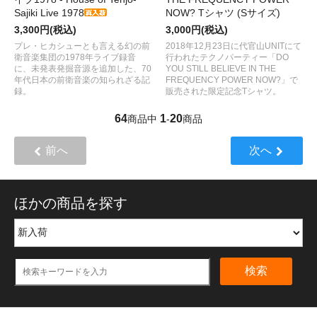
Sajiki Live 1978
NOW? Tシャツ (Sサイズ)
3,300円(税込)
3,000円(税込)
プレ・ヒカシューとも言える幻の前
2018年12月23日に代官山UNITにて
衛音楽集団の1978年ライブ録音
行われたテクノパーティー「DO
に、未発表発掘音源を追加した、70
YOU STILL BELIEVE IN THE
年代日本の前衛音楽の知られざる記
FREQUENCY POWER NOW?」で
録。
販売された限定記念Tシャツ。
64
1
20
商品中
-
商品
前へ
次へ
ほかの商品を探す
検索