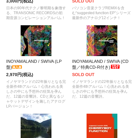
3,000円(税込)
SOLD OUT
日本の90年代テクノ黎明期を象徴す
パソコン音楽クラブREMIXを含
る、TRANSONIC RECORDSの初
む“suggested function EP”シリーズ
期音源コンピレーションアルバム！
最新作のアナログ12インチ！
INOYAMALAND / SWIVA (LP
INOYAMALAND / SWIVA (CD
盤)
盤／特典CD-R付き)
2,970円(税込)
SOLD OUT
イノヤマランドの22年振りとなる完
イノヤマランドの22年振りとなる完
全新作4thアルバム！心洗われる美
全新作4thアルバム！心洗われる美
しさの中にも予想外の狂気を孕ん
しさの中にも予想外の狂気を孕ん
だ、12篇の音響詩。CDと異なるジ
だ、12篇の音響詩。
ャケットデザインを施したアナログ
LPバージョン！