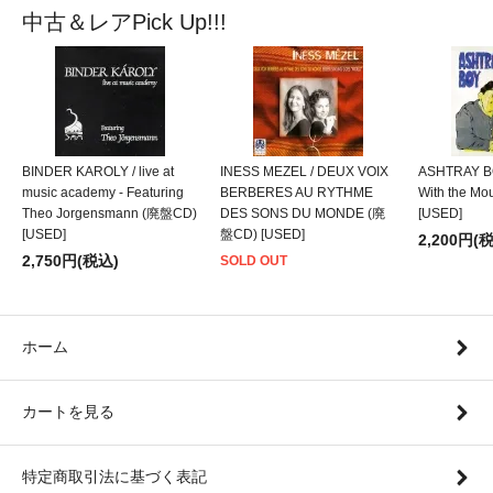
中古＆レアPick Up!!!
BINDER KAROLY / live at
INESS MEZEL / DEUX VOIX
ASHTRAY BO
music academy - Featuring
BERBERES AU RYTHME
With the M
Theo Jorgensmann (廃盤CD)
DES SONS DU MONDE (廃
[USED]
[USED]
盤CD) [USED]
2,200円(
2,750円(税込)
SOLD OUT
ホーム
カートを見る
特定商取引法に基づく表記