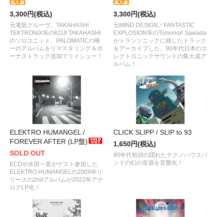
3,300円(税込)
3,300円(税込)
元電気グルーヴ、TAKAHASHI
元MIND DESIGN／FANTASTIC
TEKTRONIX等のKOJI TAKAHASHI
EXPLOSION等のTomonori Sawada
のソロユニット、PALOMATICの唯
がトランソニックに残したトラック
一のアルバムをリマスタリング＆ボ
をアーカイブした、90年代日本のエ
ーナストラック追加でリイシュー！
レクトロニックサウンドの集大成ア
ルバム！
ELEKTRO HUMANGEL /
CLICK SLIPP / SLIP to 93
FOREVER AFTER (LP盤)
1,650円(税込)
SOLD OUT
90年代初頭の隠れたテクノハウスバ
ンドの幻の音源を音盤化！
ECDや永田一直がゲスト参加した
ELEKTRO HUMANGELの2009年リ
リースの2ndアルバムが2022年アナ
ログLP化！