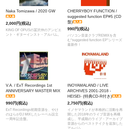
Naka Tomizawa / 2020 GW
CHERRYBOY FUNCTION /
suggested function EP#5 (CD
盤)
2,000円(税込)
990円(税込)
KING OF OPUSの冨沢仲のアンビエ
ント・ギターインスト・アルバム。
パソコン音楽クラブREMIXを含
む“suggested function EP”シリーズ
最新作！
V.A. / ExT Recordings 1st
INOYAMALAND / LIVE
ANNIVERSARY MASTER MIX
ARCHIVES 2001-2018 -
HEISEI- (特典CD-R付き)
990円(税込)
2,750円(税込)
ExT Recordings初期音源を、やけ
イノヤマランドが本格的に活動を再
のはらがDJ MIXしたレーベル設立
開した2018年のライブ音源を再構
一周年記念盤。
成し、平成期のライブ・アーカイブ
音源からのベストテイクを追加した
アルバム。