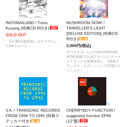
INOYAMALAND / Trans
MUSHROOM NOW! /
Kunang (特典CD-R付き)
TRAVELLER'S LIGHT
[DELUXE EDITION] (特典CD-
SOLD OUT
R付き)
「幻の観光地BGM」をテーマにし
3,000円(税込)
た5thアルバム！
サワサキヨシヒロのMUSHROOM
NOW!名義での1stアルバムにボーナ
ストラックを多数追加し、2枚組デ
ラックス・エディションで待望のリ
イシュー！
">
V.A. / TRANSONIC RECORDS
CHERRYBOY FUNCTION /
FROM 1994 TO 1995 (特典ス
suggested function EP#5
テッカー付き)
(12"盤)