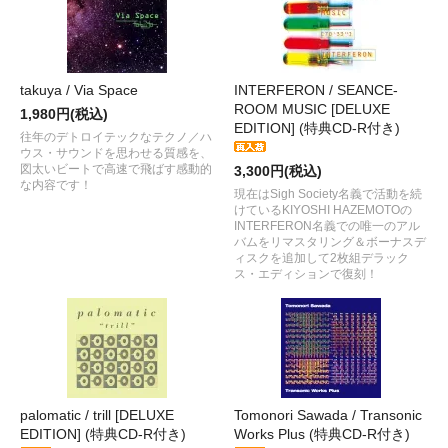
takuya / Via Space
INTERFERON / SEANCE-
ROOM MUSIC [DELUXE
1,980円(税込)
EDITION] (特典CD-R付き)
往年のデトロイテックなテクノ／ハ
ウス・サウンドを思わせる質感を、
図太いビートで高速で飛ばす感動的
3,300円(税込)
な内容です！
現在はSigh Society名義で活動を続
けているKIYOSHI HAZEMOTOの
INTERFERON名義での唯一のアル
バムをリマスタリング＆ボーナスデ
ィスクを追加して2枚組デラック
ス・エディションで復刻！
palomatic / trill [DELUXE
Tomonori Sawada / Transonic
EDITION] (特典CD-R付き)
Works Plus (特典CD-R付き)