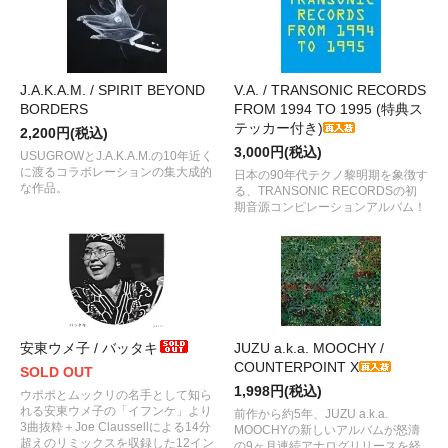
J.A.K.A.M. / SPIRIT BEYOND
V.A. / TRANSONIC RECORDS
BORDERS
FROM 1994 TO 1995 (特典ス
テッカー付き)
2,200円(税込)
3,000円(税込)
USUGROWとJ.A.K.A.M.の10年近く
に渡るコラボレーションの集大成的
日本の90年代テクノ黎明期を象徴す
な作品。
る、TRANSONIC RECORDSの初
期音源コンピレーションアルバム！
安東ウメ子 / バッタキ
JUZU a.k.a. MOOCHY /
COUNTERPOINT X
SOLD OUT
1,998円(税込)
ウポポとムックリの名手として知ら
れる安東ウメ子の「イフンケ」より
前作から約5年、JUZU a.k.a.
3曲抜粋＋Joe Claussellによる14分
MOOCHYの新しいアルバムが怒濤
超えのリミックスを収録した12イン
の9ヶ月連続アナログリリースを経