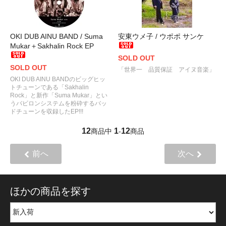
OKI DUB AINU BAND / Suma
安東ウメ子 / ウポポ サンケ
Mukar＋Sakhalin Rock EP
SOLD OUT
SOLD OUT
「世界一 品質保証 アイヌ音楽」
OKI DUB AINU BANDのビッグヒッ
トチューンである「Sakhalin
Rock」と新作「Suma Mukar」とい
うバビロンシステムを粉砕するバッ
ドチューンを収録したEP!!!
12
1
12
商品中
-
商品
前へ
次へ
ほかの商品を探す