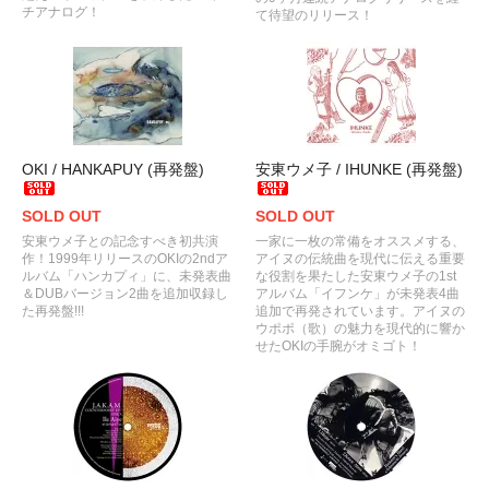
チアナログ！
て待望のリリース！
OKI / HANKAPUY (再発盤)
安東ウメ子 / IHUNKE (再発盤)
SOLD OUT
SOLD OUT
安東ウメ子との記念すべき初共演
一家に一枚の常備をオススメする、
作！1999年リリースのOKIの2ndア
アイヌの伝統曲を現代に伝える重要
ルバム「ハンカプィ」に、未発表曲
な役割を果たした安東ウメ子の1st
＆DUBバージョン2曲を追加収録し
アルバム「イフンケ」が未発表4曲
た再発盤!!!
追加で再発されています。アイヌの
ウポポ（歌）の魅力を現代的に響か
せたOKIの手腕がオミゴト！