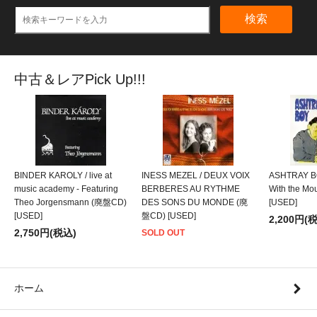
検索
中古＆レアPick Up!!!
BINDER KAROLY / live at
INESS MEZEL / DEUX VOIX
ASHTRAY BO
music academy - Featuring
BERBERES AU RYTHME
With the M
Theo Jorgensmann (廃盤CD)
DES SONS DU MONDE (廃
[USED]
[USED]
盤CD) [USED]
2,200円(
2,750円(税込)
SOLD OUT
ホーム