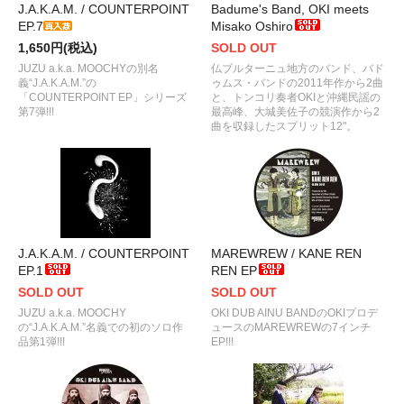
J.A.K.A.M. / COUNTERPOINT
Badume's Band, OKI meets
EP.7
Misako Oshiro
1,650円(税込)
SOLD OUT
JUZU a.k.a. MOOCHYの別名
仏ブルターニュ地方のバンド、バド
義“J.A.K.A.M.”の
ゥムス・バンドの2011年作から2曲
「COUNTERPOINT EP」シリーズ
と、トンコリ奏者OKIと沖縄民謡の
第7弾!!!
最高峰、大城美佐子の競演作から2
曲を収録したスプリット12"。
J.A.K.A.M. / COUNTERPOINT
MAREWREW / KANE REN
EP.1
REN EP
SOLD OUT
SOLD OUT
JUZU a.k.a. MOOCHY
OKI DUB AINU BANDのOKIプロデ
の“J.A.K.A.M.”名義での初のソロ作
ュースのMAREWREWの7インチ
品第1弾!!!
EP!!!