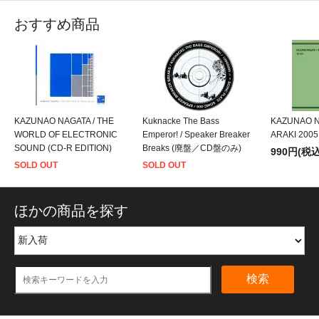
おすすめ商品
KAZUNAO NAGATA / THE
Kuknacke The Bass
KAZUNAO 
WORLD OF ELECTRONIC
Emperor! / Speaker Breaker
ARAKI 2005
SOUND (CD-R EDITION)
Breaks (廃盤／CD盤のみ)
990円(税込
SOLD OUT
SOLD OUT
ほかの商品を探す
検索