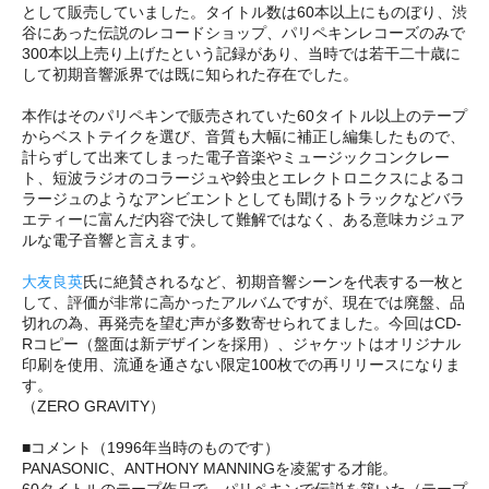
として販売していました。タイトル数は60本以上にものぼり、渋
谷にあった伝説のレコードショップ、パリペキンレコーズのみで
300本以上売り上げたという記録があり、当時では若干二十歳に
して初期音響派界では既に知られた存在でした。
本作はそのパリペキンで販売されていた60タイトル以上のテープ
からベストテイクを選び、音質も大幅に補正し編集したもので、
計らずして出来てしまった電子音楽やミュージックコンクレー
ト、短波ラジオのコラージュや鈴虫とエレクトロニクスによるコ
ラージュのようなアンビエントとしても聞けるトラックなどバラ
エティーに富んだ内容で決して難解ではなく、ある意味カジュア
ルな電子音響と言えます。
大友良英
氏に絶賛されるなど、初期音響シーンを代表する一枚と
して、評価が非常に高かったアルバムですが、現在では廃盤、品
切れの為、再発売を望む声が多数寄せられてました。今回はCD-
Rコピー（盤面は新デザインを採用）、ジャケットはオリジナル
印刷を使用、流通を通さない限定100枚での再リリースになりま
す。
（ZERO GRAVITY）
■コメント（1996年当時のものです）
PANASONIC、ANTHONY MANNINGを凌駕する才能。
60タイトルのテープ作品で、パリペキンで伝説を築いた（テープ