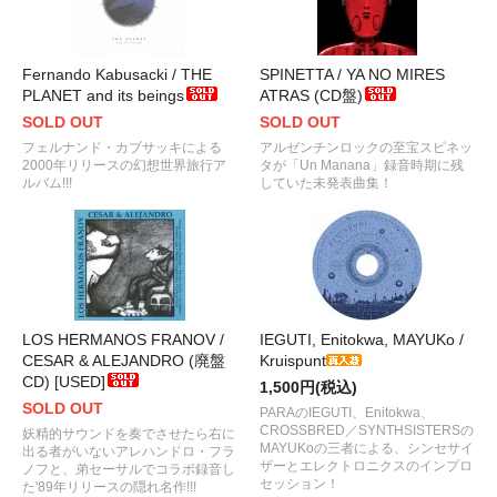
Fernando Kabusacki / THE
SPINETTA / YA NO MIRES
PLANET and its beings
ATRAS (CD盤)
SOLD OUT
SOLD OUT
フェルナンド・カブサッキによる
アルゼンチンロックの至宝スピネッ
2000年リリースの幻想世界旅行ア
タが「Un Manana」録音時期に残
ルバム!!!
していた未発表曲集！
LOS HERMANOS FRANOV /
IEGUTI, Enitokwa, MAYUKo /
CESAR & ALEJANDRO (廃盤
Kruispunt
CD) [USED]
1,500円(税込)
SOLD OUT
PARAのIEGUTI、Enitokwa、
CROSSBRED／SYNTHSISTERSの
妖精的サウンドを奏でさせたら右に
MAYUKoの三者による、シンセサイ
出る者がいないアレハンドロ・フラ
ザーとエレクトロニクスのインプロ
ノフと、弟セーサルでコラボ録音し
セッション！
た'89年リリースの隠れ名作!!!