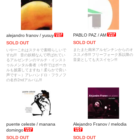
PABLO PAZ / AM
alejandro franov / yusuy
SOLD OUT
SOLD OUT
またまた南米アルゼンチンからのオ
いやーこれはステキで素晴らしいで
ススメ作!!! フリーフォーク系以降の
すね!!! 音の妖精なんて呼ばれてい
音楽としても大スイセン!!!
るアルゼンチンのマルチ・インスト
ゥルメンタル奏者（今作ではボーカ
ルも披露してますね！柔らかで良い
声です～）アレハンドロ・フラノフ
の名作2ndアルバム!!!
puente celeste / manana
Alejandro Franov / melodia
domingo
SOLD OUT
SOLD OUT