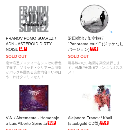
">
FRANOV POMO SUAREZ /
沢田穣治 / 架空旅行
ADN - ASTEROID DIRTY
"Panorama tour1" (ジャケなし
NOISE
バージョン)
SOLD OUT
SOLD OUT
南米哀愁メロディーをシンセの音色
境界線のない地図を架空旅行しま
で奏で、ソリッド・クリアーな演奏
す。AMEPHONEファンにもオスス
がバックを固める充実内容!!! いやは
メ！
やこれはタマリマせん！
V.A. / Abremente - Homenaje
Alejandro Franov / Khali
a Luis Alberto Spinetta
(staubgold CD盤)