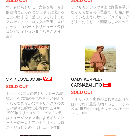
SOLD OUT
SOLD OUT
す、素晴らしい…。言葉を失う音楽
アフリカ／アラブ音楽に影響を受け
的豊穣まどろみにどっぷりと浸かる
ながらも独自の不思議で、妖精が舞
ことの出来る、星になってしまった
っているようなサウンドメイキング
アルゼンチン・ロックの至宝、スピ
がまったくもって素晴らしい名作!!!
ネッタ・カバー・トリビュート傑作
コンピレイション!!! もちろん大推
薦!!!!!
V.A. / LOVE JOBIM
GABY KERPEL /
CARNABAILITO
SOLD OUT
SOLD OUT
も～～～1曲目の優しいギターの旋
律と、その場の空気をそっと包んで
アルゼンチン出身のこれまた忘れて
くれるなめらかなストリングスの美
はいけない重要人物！ガビー・ケル
しい響きに瞬時に心奪われます!!!
ペル!!!!! Shhhhhも大ファンのアーテ
1999年リリースのアルゼンチン気
ィスト!!!!!
鋭ミュージシャン達によるボサノバ
三大王の一人！アントニオ・カルロ
ス・ジョビンのトリビュート作!!!