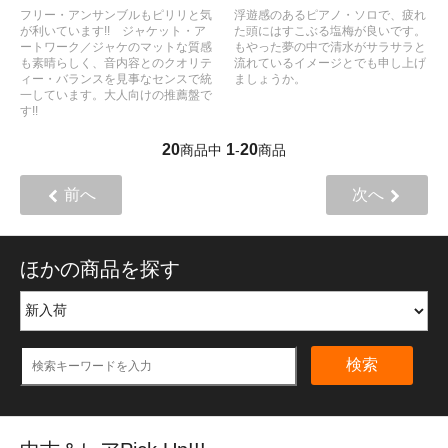
フリー・アンサンブルもピリリと気
浮遊感のあるピアノ・ソロで、疲れ
が利いています!! ジャケット・ア
た頭にはすこぶる塩梅が良いです。
ートワーク／ジャケのマットな質感
もやった夢の中で清水がサラサラと
も素晴らしく、音内容とのクオリテ
流れているイメージとでも申し上げ
ィー・バランスを見事なセンスで統
ましょうか。
一しています。大人向けの推薦盤で
す!!
20
1
20
商品中
-
商品
前へ
次へ
ほかの商品を探す
検索