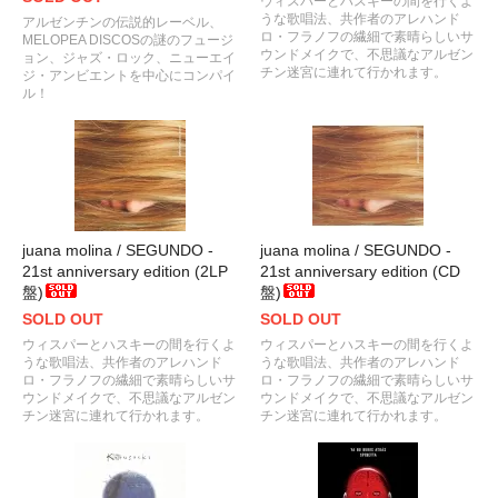
ウィスパーとハスキーの間を行くよ
うな歌唱法、共作者のアレハンド
アルゼンチンの伝説的レーベル、
ロ・フラノフの繊細で素晴らしいサ
MELOPEA DISCOSの謎のフュージ
ウンドメイクで、不思議なアルゼン
ョン、ジャズ・ロック、ニューエイ
チン迷宮に連れて行かれます。
ジ・アンビエントを中心にコンパイ
ル！
juana molina / SEGUNDO -
juana molina / SEGUNDO -
21st anniversary edition (2LP
21st anniversary edition (CD
盤)
盤)
SOLD OUT
SOLD OUT
ウィスパーとハスキーの間を行くよ
ウィスパーとハスキーの間を行くよ
うな歌唱法、共作者のアレハンド
うな歌唱法、共作者のアレハンド
ロ・フラノフの繊細で素晴らしいサ
ロ・フラノフの繊細で素晴らしいサ
ウンドメイクで、不思議なアルゼン
ウンドメイクで、不思議なアルゼン
チン迷宮に連れて行かれます。
チン迷宮に連れて行かれます。