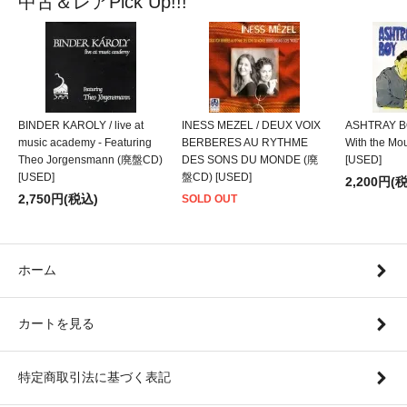
中古＆レアPick Up!!!
BINDER KAROLY / live at
INESS MEZEL / DEUX VOIX
ASHTRAY BO
music academy - Featuring
BERBERES AU RYTHME
With the M
Theo Jorgensmann (廃盤CD)
DES SONS DU MONDE (廃
[USED]
[USED]
盤CD) [USED]
2,200円(
2,750円(税込)
SOLD OUT
ホーム
カートを見る
特定商取引法に基づく表記