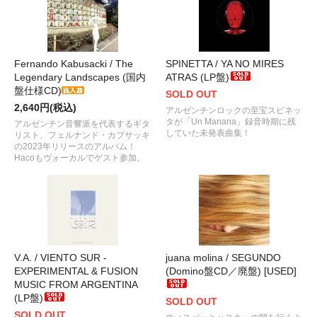
Fernando Kabusacki / The
SPINETTA / YA NO MIRES
Legendary Landscapes (国内
ATRAS (LP盤)
盤仕様CD)
SOLD OUT
2,640円(税込)
アルゼンチンロックの至宝スピネッ
タが「Un Manana」録音時期に残
アルゼンチン音響派を代表するギタ
していた未発表曲集！
リスト、フェルナンド・カブサッキ
の2023年リリースのアルバム！
Hacoもヴォーカルでゲスト参加。
V.A. / VIENTO SUR -
juana molina / SEGUNDO
EXPERIMENTAL & FUSION
(Domino盤CD／廃盤) [USED]
MUSIC FROM ARGENTINA
(LP盤)
SOLD OUT
SOLD OUT