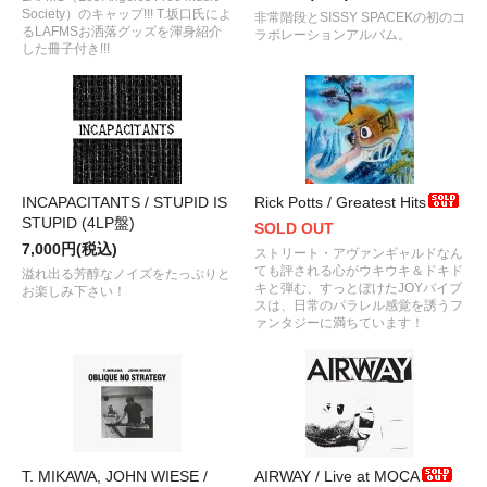
Society）のキャップ!!! T.坂口氏によ
非常階段とSISSY SPACEKの初のコ
るLAFMSお洒落グッズを渾身紹介
ラボレーションアルバム。
した冊子付き!!!
INCAPACITANTS / STUPID IS
Rick Potts / Greatest Hits
STUPID (4LP盤)
SOLD OUT
7,000円(税込)
ストリート・アヴァンギャルドなん
ても評される心がウキウキ＆ドキド
溢れ出る芳醇なノイズをたっぷりと
キと弾む、すっとぼけたJOYバイブ
お楽しみ下さい！
スは、日常のパラレル感覚を誘うフ
ァンタジーに満ちています！
T. MIKAWA, JOHN WIESE /
AIRWAY / Live at MOCA