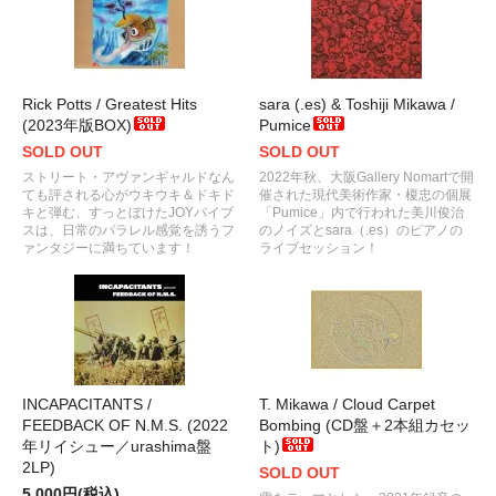
Rick Potts / Greatest Hits
sara (.es) & Toshiji Mikawa /
(2023年版BOX)
Pumice
SOLD OUT
SOLD OUT
ストリート・アヴァンギャルドなん
2022年秋、大阪Gallery Nomartで開
ても評される心がウキウキ＆ドキド
催された現代美術作家・榎忠の個展
キと弾む、すっとぼけたJOYバイブ
「Pumice」内で行われた美川俊治
スは、日常のパラレル感覚を誘うフ
のノイズとsara（.es）のピアノの
ァンタジーに満ちています！
ライブセッション！
INCAPACITANTS /
T. Mikawa / Cloud Carpet
FEEDBACK OF N.M.S. (2022
Bombing (CD盤＋2本組カセッ
年リイシュー／urashima盤
ト)
2LP)
SOLD OUT
5,000円(税込)