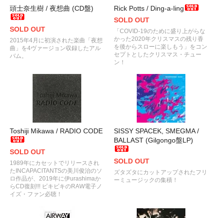
頭士奈生樹 / 夜想曲 (CD盤)
Rick Potts / Ding-a-ling
SOLD OUT
SOLD OUT
「COVID-19のために盛り上がらな
かった2020年クリスマスの残り香
2015年4月に初演された楽曲「夜想
を後からスローに楽しもう」をコン
曲」を4ヴァージョン収録したアル
セプトとしたクリスマス・チュー
バム。
ン！
Toshiji Mikawa / RADIO CODE
SISSY SPACEK, SMEGMA /
BALLAST (Gilgongo盤LP)
SOLD OUT
SOLD OUT
1989年にカセットでリリースされ
たINCAPACITANTSの美川俊治のソ
ズタズタにカットアップされたフリ
ロ作品が、2019年に伊urashimaか
ーミュージックの集積！
らCD復刻!!! ビキビキのRAW電子ノ
イズ・ファン必聴！