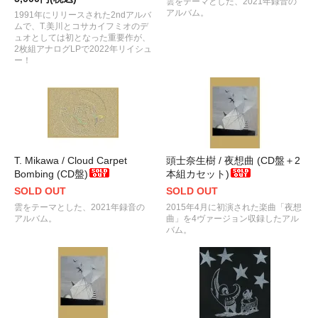
雲をテーマとした、2021年録音の
アルバム。
1991年にリリースされた2ndアルバ
ムで、T.美川とコサカイフミオのデ
ュオとしては初となった重要作が、
2枚組アナログLPで2022年リイシュ
ー！
T. Mikawa / Cloud Carpet
頭士奈生樹 / 夜想曲 (CD盤＋2
Bombing (CD盤)
本組カセット)
SOLD OUT
SOLD OUT
雲をテーマとした、2021年録音の
2015年4月に初演された楽曲「夜想
アルバム。
曲」を4ヴァージョン収録したアル
バム。