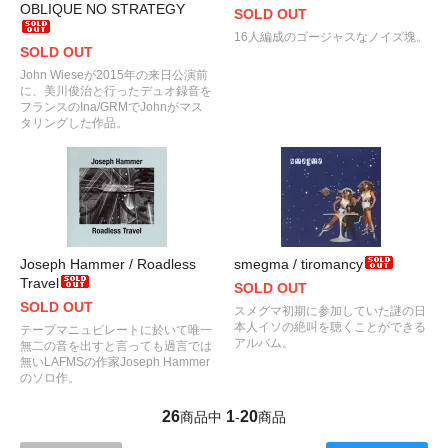
OBLIQUE NO STRATEGY
SOLD OUT
16人編成のゴージャスなノイズ塊。
SOLD OUT
John Wieseが2015年の来日公演前
に、美川俊治と行ったデュオ録音を
フランスのIna/GRMでJohnがマス
タリングした作品。
Joseph Hammer / Roadless
smegma / tiromancy
Travel
SOLD OUT
SOLD OUT
スメグマ初期に参加していた謎の日
本人イソの絶叫を聴くことができる
テープマニュピレートに於いて唯一
アルバム。
無二の音を出すと言っても過言では
無いLAFMSの作家Joseph Hammer
のソロ作。
26
1
20
商品中
-
商品