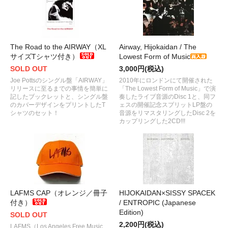
The Road to the AIRWAY（XL
Airway, Hijokaidan / The
サイズTシャツ付き）
Lowest Form of Music
SOLD OUT
3,000円(税込)
Joe Pottsのシングル盤「AIRWAY」
2010年にロンドンにて開催された
リリースに至るまでの事情を簡単に
「The Lowest Form of Music」で演
記したブックレットと、シングル盤
奏したライブ音源のDisc 1と、同フ
のカバーデザインをプリントしたT
ェスの開催記念スプリットLP盤の
シャツのセット！
音源をリマスタリングしたDisc 2を
カップリングした2CD!!!
LAFMS CAP（オレンジ／冊子
HIJOKAIDAN×SISSY SPACEK
付き）
/ ENTROPIC (Japanese
Edition)
SOLD OUT
2,200円(税込)
LAFMS（Los Angeles Free Music