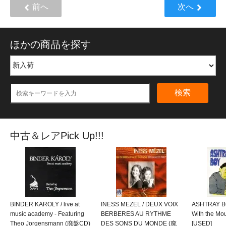
前へ
次へ
ほかの商品を探す
検索
中古＆レアPick Up!!!
BINDER KAROLY / live at
INESS MEZEL / DEUX VOIX
ASHTRAY BO
music academy - Featuring
BERBERES AU RYTHME
With the M
Theo Jorgensmann (廃盤CD)
DES SONS DU MONDE (廃
[USED]