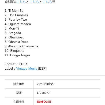
♪試聴は
こちら
と
こちら
と
こちら
!!!
1. Ti Mon Bo
2. Hot Timbales
3. Four by Two
4. Oguere Madeo
5. Mon-Ti
6. Bragada
7. Obaricioso
8. Obatala Yeza
9. Alaumba Chemache
10. Elequana
11. Conga Alegre
Format：CD-R
Label：
Vintage Music
(ESP)
販売価格
2,240円(税込)
型番
LA-18277
在庫状況
Sold Out!!!