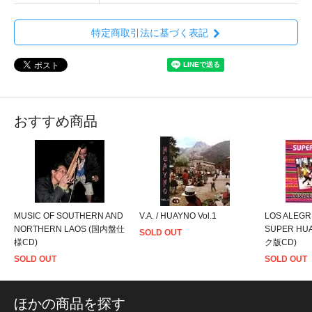
特定商取引法に基づく表記
おすすめ商品
MUSIC OF SOUTHERN AND
V.A. / HUAYNO Vol.1
LOS ALEGR
NORTHERN LAOS (国内盤仕
SUPER HU
SOLD OUT
様CD)
ク版CD)
SOLD OUT
SOLD OUT
ほかの商品を探す