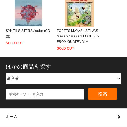
SYNTH SISTERS / aube (CD
FORETS MAYAS - SELVAS
盤)
MAYAS / MAYAN FORESTS
FROM GUATEMALA
SOLD OUT
SOLD OUT
ほかの商品を探す
検索
ホーム