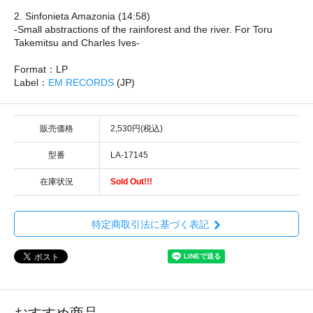
2. Sinfonieta Amazonia (14:58)
-Small abstractions of the rainforest and the river. For Toru
Takemitsu and Charles Ives-
Format：LP
Label：
EM RECORDS
(JP)
販売価格
2,530円(税込)
型番
LA-17145
在庫状況
Sold Out!!!
特定商取引法に基づく表記