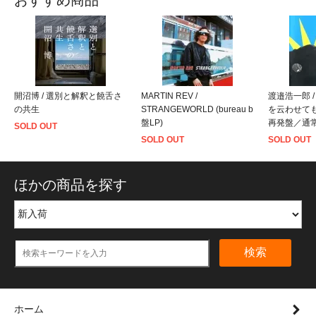
おすすめ商品
開沼博 / 選別と解釈と饒舌さ
MARTIN REV /
渡邉浩一郎 
の共生
STRANGEWORLD (bureau b
を云わせてもら
盤LP)
再発盤／通
SOLD OUT
SOLD OUT
SOLD OUT
ほかの商品を探す
検索
ホーム