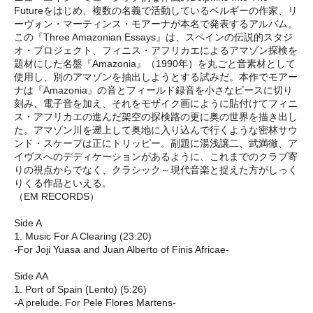
Futureをはじめ、複数の名義で活動しているベルギーの作家、リ
ーヴォン・マーティンス・モアーナが本名で発表するアルバム。
この『Three Amazonian Essays』は、スペインの伝説的スタジ
オ・プロジェクト、フィニス・アフリカエによるアマゾン探検を
題材にした名盤『Amazonia』（1990年）を丸ごと音素材として
使用し、別のアマゾンを抽出しようとする試みだ。本作でモアー
ナは『Amazonia』の音とフィールド録音を小さなピースに切り
刻み、電子音を加え、それをモザイク画にように貼付けてフィニ
ス・アフリカエの進んだ架空の探検路の更に奥の世界を描き出し
た。アマゾン川を遡上して奥地に入り込んで行くような密林サウ
ンド・スケープは正にトリッピー。副題に湯浅譲二、武満徹、ア
イヴスへのデディケーションがあるように、これまでのクラブ寄
りの視点からでなく、クラシック～現代音楽と捉えた方がしっく
りくる作品といえる。
（EM RECORDS）
Side A
1. Music For A Clearing (23:20)
-For Joji Yuasa and Juan Alberto of Finis Africae-
Side AA
1. Port of Spain (Lento) (5:26)
-A prelude. For Pele Flores Martens-