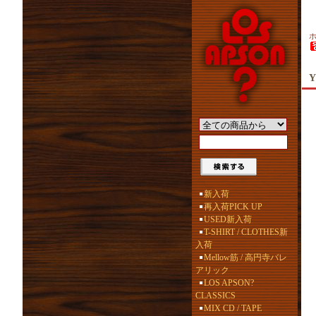
Y
新入荷
再入荷PICK UP
USED新入荷
T-SHIRT / CLOTHES新
入荷
Mellow筋 / 高円寺バレ
アリック
LOS APSON?
CLASSICS
MIX CD / TAPE