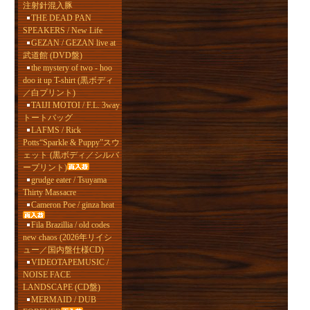
注射針混入豚
THE DEAD PAN
SPEAKERS / New Life
GEZAN / GEZAN live at
武道館 (DVD盤)
the mystery of two - hoo
doo it up T-shirt (黒ボディ
／白プリント)
TAIJI MOTOI / F.L. 3way
トートバッグ
LAFMS / Rick
Potts“Sparkle & Puppy”スウ
ェット (黒ボディ／シルバ
ープリント)
grudge eater / Tsuyama
Thirty Massacre
Cameron Poe / ginza heat
Fila Brazillia / old codes
new chaos (2026年リイシ
ュー／国内盤仕様CD)
VIDEOTAPEMUSIC /
NOISE FACE
LANDSCAPE (CD盤)
MERMAID / DUB