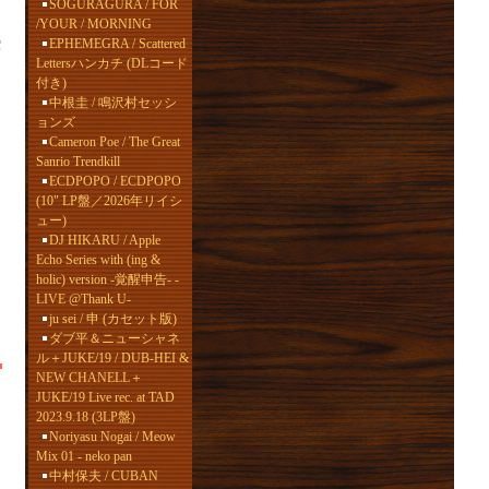
SOGURAGURA / FOR
/YOUR / MORNING
EPHEMEGRA / Scattered
パ
Lettersハンカチ (DLコード
付き)
中根圭 / 鳴沢村セッシ
ョンズ
Cameron Poe / The Great
Sanrio Trendkill
ECDPOPO / ECDPOPO
(10" LP盤／2026年リイシ
ュー)
DJ HIKARU / Apple
Echo Series with (ing &
holic) version -覚醒申告- -
LIVE @Thank U-
ju sei / 申 (カセット版)
ダブ平＆ニューシャネ
ル＋JUKE/19 / DUB-HEI &
NEW CHANELL＋
JUKE/19 Live rec. at TAD
2023.9.18 (3LP盤)
Noriyasu Nogai / Meow
Mix 01 - neko pan
中村保夫 / CUBAN