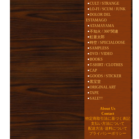
CULT / STRANGE
LO-FI / SCUM / JUNK
DOLOR DEL
ESTAMAGO
ATAMAYAMA
不知火 / 360°関連
虹釜太郎
時空 / SPECIALOOSE
SAMPLESS
DVD / VIDEO
BOOKS
T-SHIRT / CLOTHES
CAP
GOODS / STICKER
黒宝堂
ORIGINAL ART
TAPE
SALE!!!
About Us
Contact
特定商取引法に基づく表記
支払い方法について
配送方法･送料について
プライバシーポリシー