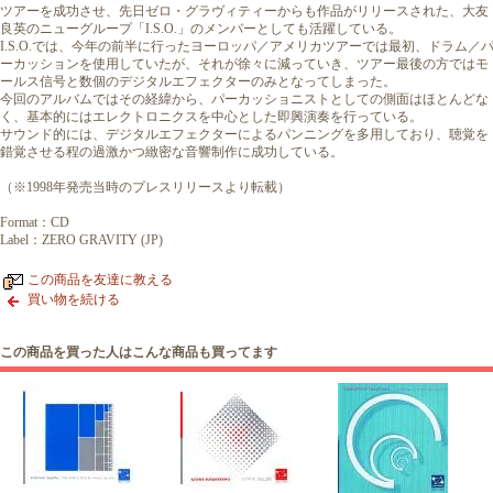
ツアーを成功させ、先日ゼロ・グラヴィティーからも作品がリリースされた、大友
良英のニューグループ「I.S.O.」のメンバーとしても活躍している。
I.S.O.では、今年の前半に行ったヨーロッパ／アメリカツアーでは最初、ドラム／
ーカッションを使用していたが、それが徐々に減っていき、ツアー最後の方ではモ
ールス信号と数個のデジタルエフェクターのみとなってしまった。
今回のアルバムではその経緯から、パーカッショニストとしての側面はほとんどな
く、基本的にはエレクトロニクスを中心とした即興演奏を行っている。
サウンド的には、デジタルエフェクターによるパンニングを多用しており、聴覚を
錯覚させる程の過激かつ緻密な音響制作に成功している。
（※1998年発売当時のプレスリリースより転載）
Format：CD
Label：ZERO GRAVITY (JP)
この商品を友達に教える
買い物を続ける
この商品を買った人はこんな商品も買ってます