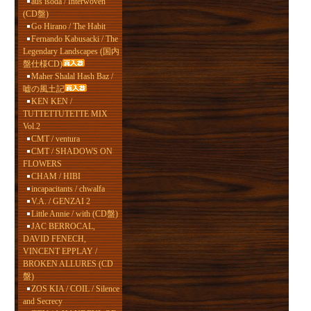
aus isoda / Interwoven
(CD盤)
Go Hirano / The Habit
Fernando Kabusacki / The
Legendary Landscapes (国内
盤仕様CD)
Maher Shalal Hash Baz /
嘘の風土記
KEN KEN /
TUTTETTUTETTE MIX
Vol.2
CMT / ventura
CMT / SHADOWS ON
FLOWERS
CHAM / HIBI
incapacitants / chwalfa
V.A. / GENZAI 2
Little Annie / with (CD盤)
JAC BERROCAL,
DAVID FENECH,
VINCENT EPPLAY /
BROKEN ALLURES (CD
盤)
ZOS KIA / COIL / Silence
and Secrecy