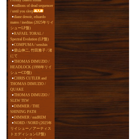
Freshly Baked Ritual
millions of dead sequencer
/ until you sleep
diane denoir, eduardo
mateo / ineditas (2025年リイ
シューLP盤)
RAFAEL TORAL /
Spectral Evolution (LP盤)
COMPUMA / senshin
柴山伸二, 竹田雅子 / 渚
にて
THOMAS DIMUZIO /
HEADLOCK (1998年リイ
シューCD盤)
CHRIS CUTLER and
THOMAS DIMUZIO /
QUAKE
THOMAS DIMUZIO /
SLEW TEW
DIMMER / THE
SHINING PATH
DIMMER / midREM
NORD / NORD (2025年
リイシュー／アーティス
トエディションLP盤)