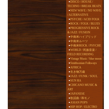
DISCO / HOUSE /
TECHNO / BREAK BEATS
NEW WAVE / NO WAVE
/ ALTERNATIVE
PSYCHE / ACID FOLK
ROCK / FOLK / BLUES
PROGRESSIVE ROCK
& JAZZ / FUSION
中南米ハイブリッド
中南米ルーツ
中南米ROCK / PSYCHE
WORLD / 民族音楽 /
FIELD RECORDING
Vintage Music / blue moon
Smithsonian Folkways
AFRICA
生き物万歳
JAZZ / FUNK / SOUL
SUN RA
CHICANO MUSIC &
ART
JAPANESE
歌謡曲 / 和モノ
ASIAN POPS
HIP HOP / ELECTRO