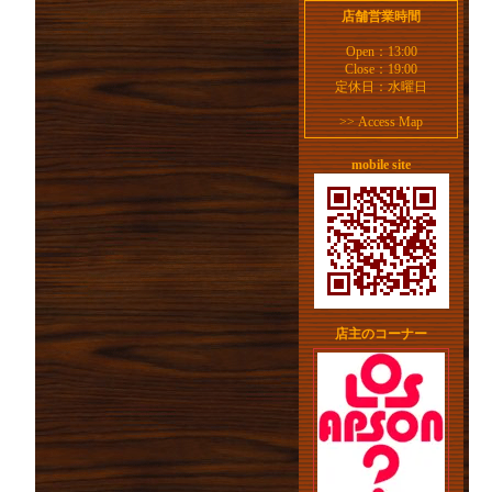
店舗営業時間
Open：13:00
Close：19:00
定休日：水曜日
>>
Access Map
mobile site
店主のコーナー