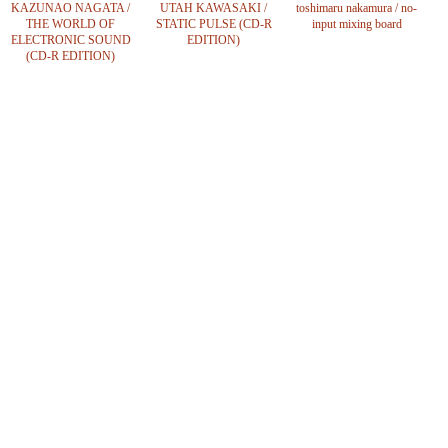
KAZUNAO NAGATA /
UTAH KAWASAKI /
toshimaru nakamura / no-
THE WORLD OF
STATIC PULSE (CD-R
input mixing board
ELECTRONIC SOUND
EDITION)
(CD-R EDITION)