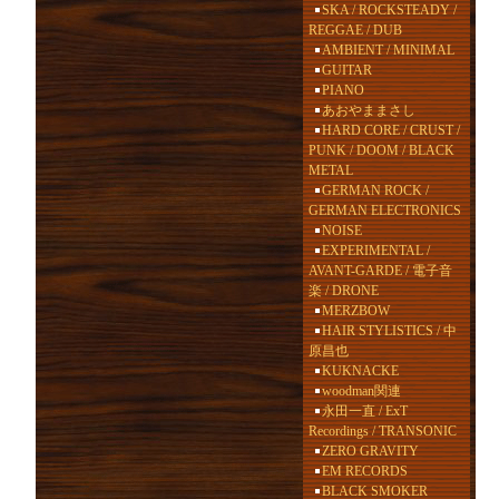
SKA / ROCKSTEADY /
REGGAE / DUB
AMBIENT / MINIMAL
GUITAR
PIANO
あおやままさし
HARD CORE / CRUST /
PUNK / DOOM / BLACK
METAL
GERMAN ROCK /
GERMAN ELECTRONICS
NOISE
EXPERIMENTAL /
AVANT-GARDE / 電子音
楽 / DRONE
MERZBOW
HAIR STYLISTICS / 中
原昌也
KUKNACKE
woodman関連
永田一直 / ExT
Recordings / TRANSONIC
ZERO GRAVITY
EM RECORDS
BLACK SMOKER