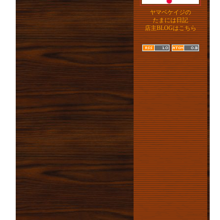
ヤマベケイジの
たまには日記
店主BLOGはこちら