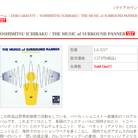
［
マイアカウン
ホーム
>
ZERO GRAVITY
>
YOSHIMITSU ICHIRAKU / THE MUSIC of SURROUND PANNER
OSHIMITSU ICHIRAKU / THE MUSIC of SURROUND PANNER
型番
LA-5217
販売価格
1,571円(税込)
在庫数
Sold Out!!!
この作品は世界的規模で活動をしている、パーカッショニスト一楽儀光のソロアル
バムです。これまでソロとして、各国のフェスティバルに招待されたり、トニー・
バック（ドイツ）とのドラムデュオユニット、サム・ベネット（アメリカ）とのユ
ニットなど、海外でのセッションワークを多くこなし、国内でもボアダムスの山本
精一のバンド「想い出波止場」のレコーディングへの参加、ヨーロッパ／アメリカ