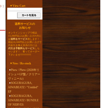
▼
View Cart
ト
］
送料サービスの
お知らせ
オンラインショップで税込
13,200円以上お買い上げの方に
は
送料をサービス
致します！
税込16,500円以上お買い上げで
代金引き換え決済の方には、
代引き手数料もサービス
しち
ゃいます！ 奮ってオーダー
下さいませ!!!!!!!!!!!!!!!
▼
New / Re-stock
Phew / Phew (2026年リ
イシューLP盤／クリアー
ヴィニール)
SOGURAGURA,
AIWABEATZ / "Untitled"
EP
SOGURAGURA,
AIWABEATZ / BUNDLE
OF NERVES