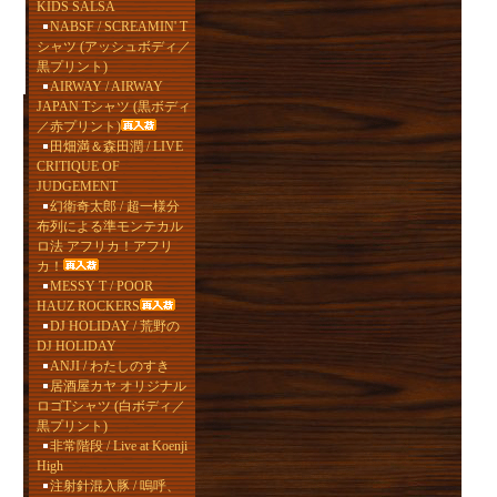
KIDS SALSA
NABSF / SCREAMIN' T
シャツ (アッシュボディ／
黒プリント)
AIRWAY / AIRWAY
JAPAN Tシャツ (黒ボディ
／赤プリント)
田畑満＆森田潤 / LIVE
CRITIQUE OF
JUDGEMENT
幻衛奇太郎 / 超一様分
布列による準モンテカル
ロ法 アフリカ！アフリ
カ！
MESSY T / POOR
HAUZ ROCKERS
DJ HOLIDAY / 荒野の
DJ HOLIDAY
ANJI / わたしのすき
居酒屋カヤ オリジナル
ロゴTシャツ (白ボディ／
黒プリント)
非常階段 / Live at Koenji
High
注射針混入豚 / 嗚呼、