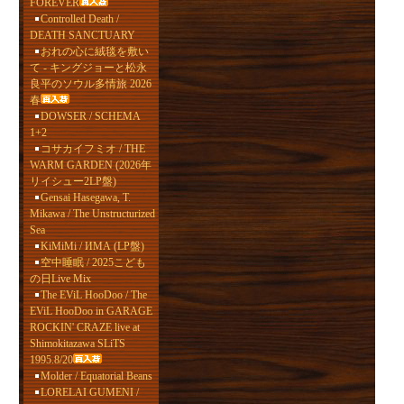
FOREVER
Controlled Death /
DEATH SANCTUARY
おれの心に絨毯を敷い
て - キングジョーと松永
良平のソウル多情旅 2026
春
DOWSER / SCHEMA
1+2
コサカイフミオ / THE
WARM GARDEN (2026年
リイシュー2LP盤)
Gensai Hasegawa, T.
Mikawa / The Unstructurized
Sea
KiMiMi / ИМА (LP盤)
空中睡眠 / 2025こども
の日Live Mix
The EViL HooDoo / The
EViL HooDoo in GARAGE
ROCKIN' CRAZE live at
Shimokitazawa SLiTS
1995.8/20
Molder / Equatorial Beans
LORELAI GUMENI /