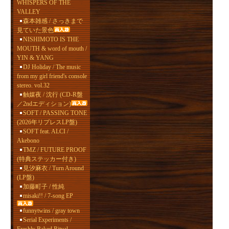
WHISPERS OF THE
VALLEY
森本雑感 / さっきまで
見ていた景色
NISHIMOTO IS THE
MOUTH & word of mouth /
YIN & YANG
DJ Holiday / The music
from my girl friend's console
stereo. vol.32
触媒夜 / 沈行 (CD-R盤
／2ndエディション)
SOFT / PASSING TONE
(2026年リプレスLP盤)
SOFT feat. ALCI /
Akebono
TMZ / FUTURE PROOF
(特典ステッカー付き)
見汐麻衣 / Turn Around
(LP盤)
加藤町子 / 性純
misaki!! / 7-song EP
funnytwins / gray town
Serial Experiments /