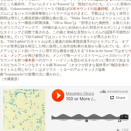
のところ最終作。アルバムタイトル“Knowns”は「既知のものたち」といった意味の
造語。Unknownmixからのリリースで録音は
GOKサウンド
の
近藤祥昭
。人力ポリリ
ズムによるジャズの換骨奪胎というテーマはそのままに、手数はより少なく休符と
隙間は増大した構造把握の困難な曲が並ぶ。“Midas Touch”はコンダクションによる
セミモジュラー構造の即興演奏。“100 or More”は 『管理された偶然性」を取り入れ
たポリリズムファンクで、100個のあらかじめ決められた和音がオルガンにより自
なタイミングと回数で奏される。この曲と単純な音型からリズムの認識不可能性が
極大化していく“Old Faithful”ではコントラバスクラリネットが導入されてい
る。“Old Faithful”のタイトルは史上最速の自転車競技選手のひとりグレアム・オブ
リーが世界記録を樹立した時に使用した自作自転車の名前から取られている。ダー
クアンビエント的バラードに理不尽な構造が侵入する“A Kite in the Storm”では
オリ
ィエ・メシアン
が再び参照され、メンバで唯一メインストリームジャズのバックグ
ラウンドを持つ
塚本真一
のガース・ハドソンを思わせるオルガンに導かれて始まる
トロピカルファンクなタイトル曲“Knowns”（オタクが好きな最終章が’物語全体の
タイトルと同じやつ！）はダリウス・ミヨーのアルトサックス協奏
曲“Scaramouche”の影響の元に書かれた。
（大藏雅彦）