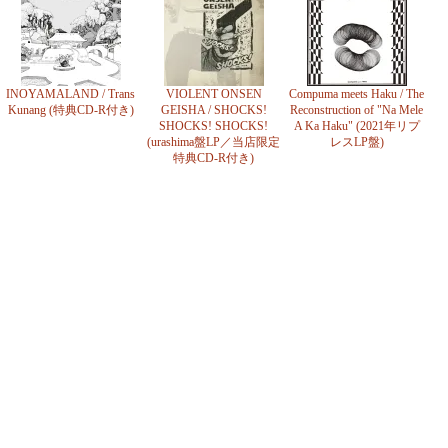
INOYAMALAND / Trans
VIOLENT ONSEN
Compuma meets Haku / The
Kunang (特典CD-R付き)
GEISHA / SHOCKS!
Reconstruction of "Na Mele
SHOCKS! SHOCKS!
A Ka Haku" (2021年リプ
(urashima盤LP／当店限定
レスLP盤)
特典CD-R付き)