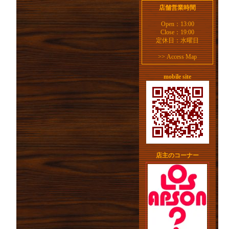
店舗営業時間
Open：13:00
Close：19:00
定休日：水曜日
>>
Access Map
mobile site
店主のコーナー