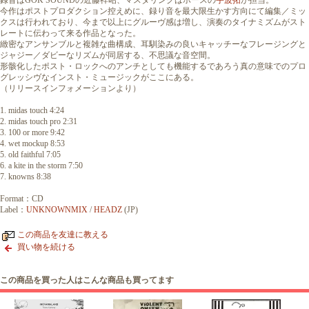
録音はGOK SOUNDの近藤祥昭、マスタリングはホースの
宇波拓
が担当。
今作はポストプロダクション控えめに、録り音を最大限生かす方向にて編集／ミッ
クスは行われており、今まで以上にグルーヴ感は増し、演奏のタイナミズムがスト
レートに伝わって来る作品となった。
緻密なアンサンブルと複雑な曲構成、耳馴染みの良いキャッチーなフレージングと
ジャジー／ダビーなリズムが同居する、不思議な音空間。
形骸化したポスト・ロックへのアンチとしても機能するであろう真の意味でのプロ
グレッシヴなインスト・ミュージックがここにある。
（リリースインフォメーションより）
1. midas touch 4:24
2. midas touch pro 2:31
3. 100 or more 9:42
4. wet mockup 8:53
5. old faithful 7:05
6. a kite in the storm 7:50
7. knowns 8:38
Format：CD
Label：
UNKNOWNMIX
/
HEADZ
(JP)
この商品を友達に教える
買い物を続ける
この商品を買った人はこんな商品も買ってます