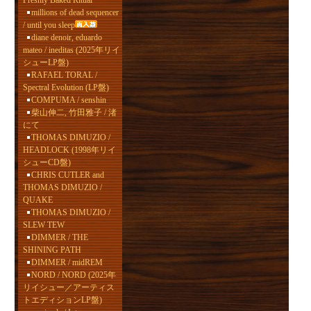
Freshly Baked Ritual
millions of dead sequencer
/ until you sleep
diane denoir, eduardo
mateo / ineditas (2025年リイ
シューLP盤)
RAFAEL TORAL /
Spectral Evolution (LP盤)
COMPUMA / senshin
柴山伸二, 竹田雅子 / 渚
にて
THOMAS DIMUZIO /
HEADLOCK (1998年リイ
シューCD盤)
CHRIS CUTLER and
THOMAS DIMUZIO /
QUAKE
THOMAS DIMUZIO /
SLEW TEW
DIMMER / THE
SHINING PATH
DIMMER / midREM
NORD / NORD (2025年
リイシュー／アーティス
トエディションLP盤)