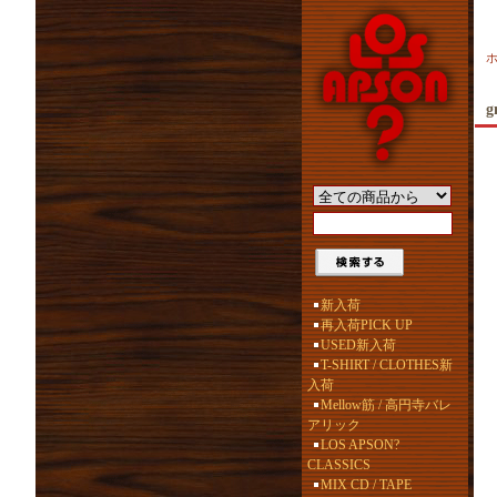
g
新入荷
再入荷PICK UP
USED新入荷
T-SHIRT / CLOTHES新
入荷
Mellow筋 / 高円寺バレ
アリック
LOS APSON?
CLASSICS
MIX CD / TAPE