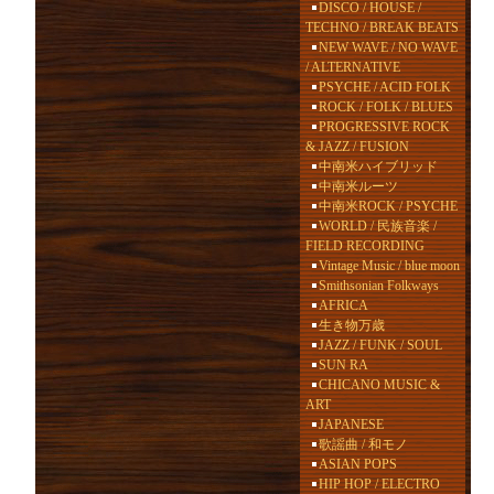
DISCO / HOUSE /
TECHNO / BREAK BEATS
NEW WAVE / NO WAVE
/ ALTERNATIVE
PSYCHE / ACID FOLK
ROCK / FOLK / BLUES
PROGRESSIVE ROCK
& JAZZ / FUSION
中南米ハイブリッド
中南米ルーツ
中南米ROCK / PSYCHE
WORLD / 民族音楽 /
FIELD RECORDING
Vintage Music / blue moon
Smithsonian Folkways
AFRICA
生き物万歳
JAZZ / FUNK / SOUL
SUN RA
CHICANO MUSIC &
ART
JAPANESE
歌謡曲 / 和モノ
ASIAN POPS
HIP HOP / ELECTRO