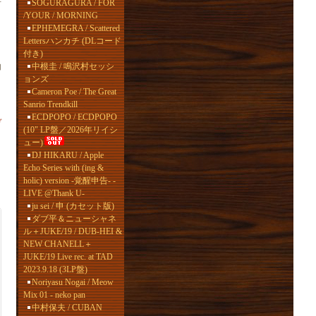
SOGURAGURA / FOR
/YOUR / MORNING
EPHEMEGRA / Scattered
Lettersハンカチ (DLコード
付き)
由
中根圭 / 鳴沢村セッシ
ョンズ
Cameron Poe / The Great
Sanrio Trendkill
ECDPOPO / ECDPOPO
ヴ
(10" LP盤／2026年リイシ
ュー)
DJ HIKARU / Apple
Echo Series with (ing &
holic) version -覚醒申告- -
LIVE @Thank U-
ju sei / 申 (カセット版)
ダブ平＆ニューシャネ
ル＋JUKE/19 / DUB-HEI &
NEW CHANELL＋
JUKE/19 Live rec. at TAD
2023.9.18 (3LP盤)
Noriyasu Nogai / Meow
Mix 01 - neko pan
中村保夫 / CUBAN